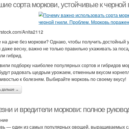
шие сорта моркови, устойчивые к черной 
rstock.com/Anita2112
е на даче без моркови? Однако, чтобы получить достойный 
и даже весну, важно не только правильно ухаживать за по
или гибрид.
вили подборку наиболее популярных сортов и гибридов мор
 будут радовать щедрым урожаем, отменным вкусом корнеп
чивостью к болезням. Выбирайте морковь по своему вкусу!
ь дальше →
езни и вредители моркови: полное руково
ение
вь — один из самых популярных овощей, выращиваемых са