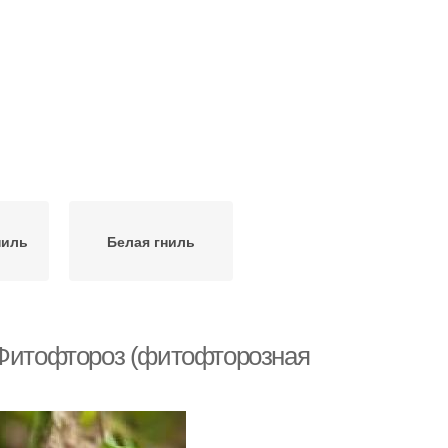
ниль
Белая гниль
 Фитофтороз (фитофторозная