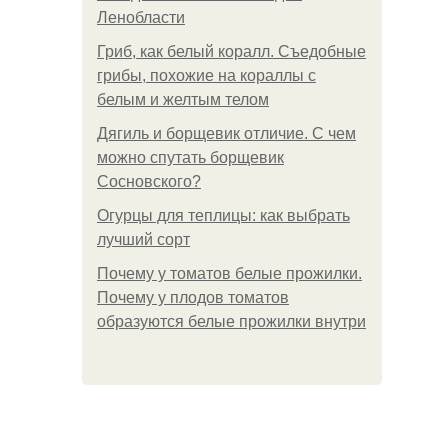
Ленобласти
Гриб, как белый коралл. Съедобные
грибы, похожие на кораллы с
белым и желтым телом
Дягиль и борщевик отличие. С чем
можно спутать борщевик
Сосновского?
Огурцы для теплицы: как выбрать
лучший сорт
Почему у томатов белые прожилки.
Почему у плодов томатов
образуются белые прожилки внутри