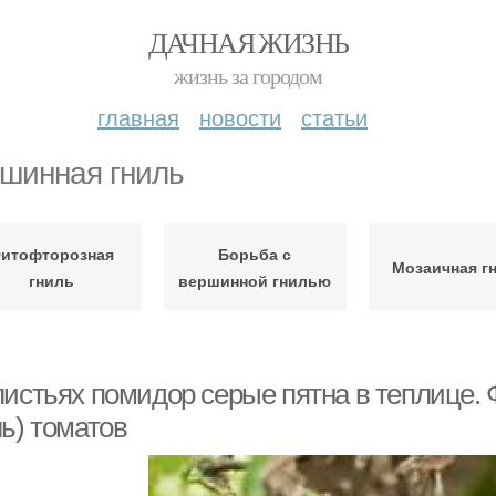
ДАЧНАЯ ЖИЗНЬ
жизнь за городом
главная
новости
статьи
шинная гниль
итофторозная
Борьба с
Мозаичная г
гниль
вершинной гнилью
листьях помидор серые пятна в теплице.
ь) томатов