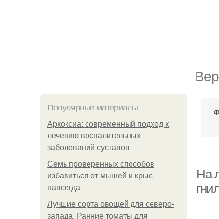
Вер
Популярные материалы
Ф
Аркоксиа: современный подход к
лечению воспалительных
заболеваний суставов
Семь проверенных способов
На 
избавиться от мышей и крыс
гнил
навсегда
Лучшие сорта овощей для северо-
запада. Ранние томаты для