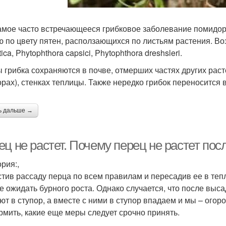
амое часто встречающееся грибковое заболевание помидор
ю по цвету пятен, расползающихся по листьям растения. Во
tica, Phytophthora capsici, Phytophthora dreshsleri.
 грибка сохраняются в почве, отмерших частях других раст
орах), стенках теплицы. Также нередко грибок переносится 
ь дальше →
ц не растет. Почему перец не растет пос
рия:,
тив рассаду перца по всем правилам и пересадив ее в тепл
е ожидать бурного роста. Однако случается, что после выса
ют в ступор, а вместе с ними в ступор впадаем и мы – огоро
рмить, какие еще меры следует срочно принять.