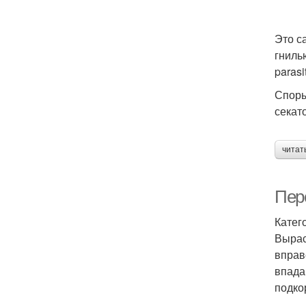
Это с
гниль
parasi
Споры
секат
читат
Пере
Катего
Вырас
вправ
впада
подко