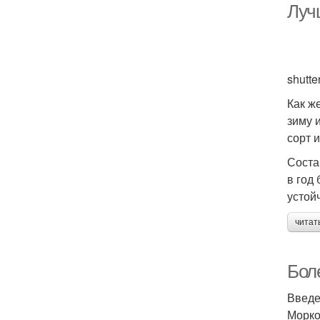
Луч
shutte
Как ж
зиму 
сорт 
Соста
в год
устой
читат
Бол
Введ
Морко