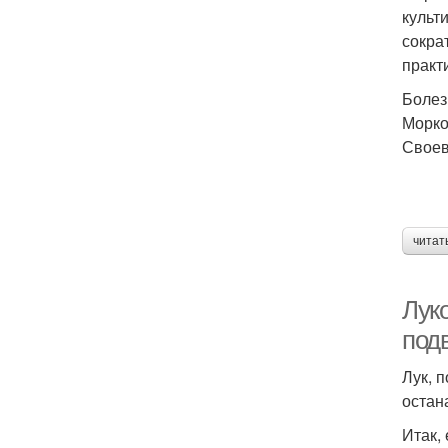
культ
сокра
практ
Болез
Морко
Своев
читат
Луко
под
Лук, 
остан
Итак,