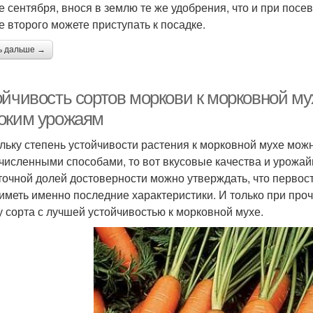
е сентября, внося в землю те же удобрения, что и при посе
е второго можете приступать к посадке.
ь дальше →
йчивость сортов моркови к морковной мух
оким урожаям
льку степень устойчивости растения к морковной мухе мож
численными способами, то вот вкусовые качества и урожай
точной долей достоверности можно утверждать, что первос
 иметь именно последние характеристики. И только при про
у сорта с лучшей устойчивостью к морковной мухе.