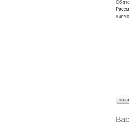
Об эт
Рассм
наиме
читат
Вас