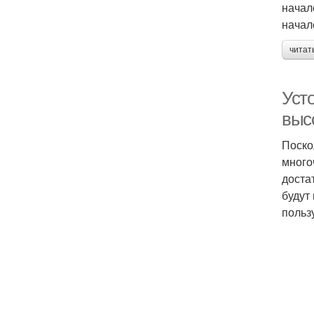
начал
начал
читат
Усто
выс
Поско
много
доста
будут
польз