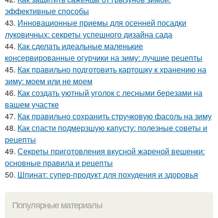
эффективные способы
43.
Инновационные приемы для осенней посадки
луковичных: секреты успешного дизайна сада
44.
Как сделать идеальные маленькие
консервированные огурчики на зиму: лучшие рецепты
45.
Как правильно подготовить картошку к хранению на
зиму: моем или не моем
46.
Как создать уютный уголок с лесными березами на
вашем участке
47.
Как правильно сохранить стручковую фасоль на зиму
48.
Как спасти подмерзшую капусту: полезные советы и
рецепты
49.
Секреты приготовления вкусной жареной вешенки:
основные правила и рецепты
50.
Шпинат: супер-продукт для похудения и здоровья
Популярные материалы