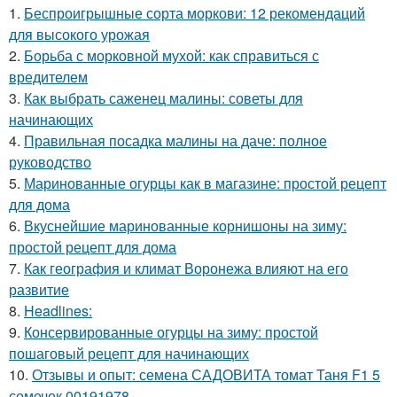
1.
Беспроигрышные сорта моркови: 12 рекомендаций
для высокого урожая
2.
Борьба с морковной мухой: как справиться с
вредителем
3.
Как выбрать саженец малины: советы для
начинающих
4.
Правильная посадка малины на даче: полное
руководство
5.
Маринованные огурцы как в магазине: простой рецепт
для дома
6.
Вкуснейшие маринованные корнишоны на зиму:
простой рецепт для дома
7.
Как география и климат Воронежа влияют на его
развитие
8.
Headlines:
9.
Консервированные огурцы на зиму: простой
пошаговый рецепт для начинающих
10.
Отзывы и опыт: семена САДОВИТА томат Таня F1 5
семечек 00191978