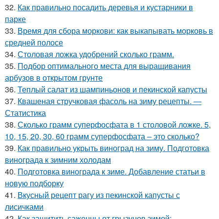
32.
Как правильно посадить деревья и кустарники в
парке
33.
Время для сбора моркови: как выкапывать морковь в
средней полосе
34.
Столовая ложка удобрений сколько грамм.
35.
Подбор оптимального места для выращивания
арбузов в открытом грунте
36.
Теплый салат из шампиньонов и пекинской капусты
37.
Квашеная стручковая фасоль на зиму рецепты. —
Статистика
38.
Сколько грамм суперфосфата в 1 столовой ложке. 5,
10, 15, 20, 30, 60 грамм суперфосфата – это сколько?
39.
Как правильно укрыть виноград на зиму. Подготовка
винограда к зимним холодам
40.
Подготовка винограда к зиме. Добавление статьи в
новую подборку
41.
Вкусный рецепт рагу из пекинской капусты с
лисичками
42.
Как защитить саженцы от грызунов зимой: