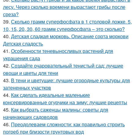
лесу. Через сколько времени вырастают грибы после
среза?
39.
Сколько грамм суперфосфата в 1 столовой ложке. 5,
10, 15, 20, 30, 60 грамм суперфосфата – это сколько?
40.
Детская сладкая морковь. Описание сорта моркови
Детская сладость
41.
Особенности теневыносливых растений для
украшения сада
42.
Создайте очаровательный тенистый сад: лучшие
овощи и цветы для тени
43.
В тени и цветущие: лучшие огородные культуры для
затененных участков
44.
Как сделать идеальные маленькие
консервированные огурчики на зиму: лучшие рецепты
45.
Как выбрать саженцы малины: советы для
начинающих садоводов
46.
Преодолеваем сложности: как правильно строить
погреб при близости грунтовых вод