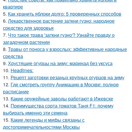
квартире
5.
Как хранить яблоки долго: 5 проверенных способов
6.
Лекарственное растение заткни гузно: народное
средство для здоровья
7.
Что такое трава 'заткни гузно'? Узнайте правду о
загадочном растении
8.
Травы от поноса у взрослых: эффективные народные
средства
9.
Хрустящие огурцы на зиму: маринад без уксуса
10.
Headlines:
11.
Рецепт заготовки резаных крупных огурцов на зиму
12.
Где смотреть группу Анимацию в Москве: полное
расписание
13.
Какие оружейные заводы работают в Ижевске
14.
Преимущества сорта томатов Таня F1: почему
выбирать именно эти семена
15.
Какие легенды и мифы связаны с
достопримечательностями Москвы