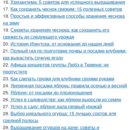
16.
Хризантема: 5 советов для успешного выращивания
17.
Как сохранить чеснок свежим: 15 полезных советов
18.
Простые и эффективные способы хранения чеснока
на зиму
19.
Секреты хранения чеснока: как сохранить его
свежесть до следующего урожая
20.
История Иркутска: от основания до наших дней
21.
Полный гид по подготовке почвы и посадке клубники:
как вырастить сочную ягоду
22.
Афиша концертов группы Любэ в Тюмени: не
пропустите
23.
Как сделать грядки для клубники своими руками
24.
Уверенная посадка яблонь: правила осенью и весной
25.
Яблоня: от посадки до плодоношения
26.
Успех в садоводстве: как яблони выросли из семян
27.
Успех в саду: яблоня дала первый урожай
28.
Выбор идеального огурца: 15 лучших сортов для
средней полосы
29.
Выращивание огурцов на даче: советы и