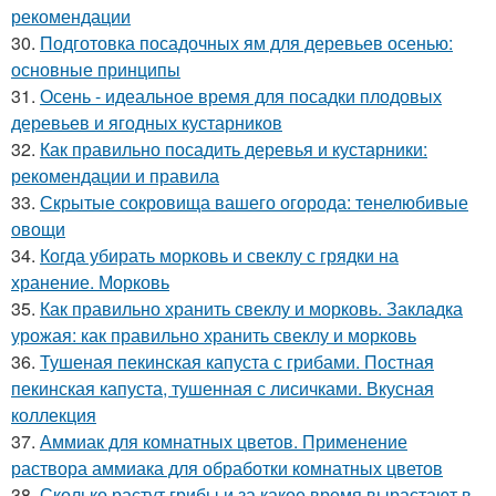
рекомендации
30.
Подготовка посадочных ям для деревьев осенью:
основные принципы
31.
Осень - идеальное время для посадки плодовых
деревьев и ягодных кустарников
32.
Как правильно посадить деревья и кустарники:
рекомендации и правила
33.
Скрытые сокровища вашего огорода: тенелюбивые
овощи
34.
Когда убирать морковь и свеклу с грядки на
хранение. Морковь
35.
Как правильно хранить свеклу и морковь. Закладка
урожая: как правильно хранить свеклу и морковь
36.
Тушеная пекинская капуста с грибами. Постная
пекинская капуста, тушенная с лисичками. Вкусная
коллекция
37.
Аммиак для комнатных цветов. Применение
раствора аммиака для обработки комнатных цветов
38.
Сколько растут грибы и за какое время вырастают в