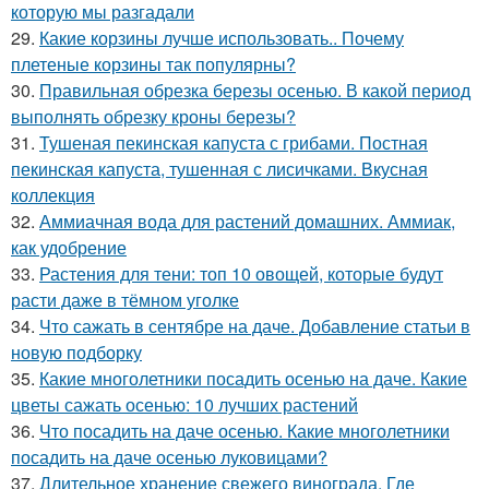
которую мы разгадали
29.
Какие корзины лучше использовать.. Почему
плетеные корзины так популярны?
30.
Правильная обрезка березы осенью. В какой период
выполнять обрезку кроны березы?
31.
Тушеная пекинская капуста с грибами. Постная
пекинская капуста, тушенная с лисичками. Вкусная
коллекция
32.
Аммиачная вода для растений домашних. Аммиак,
как удобрение
33.
Растения для тени: топ 10 овощей, которые будут
расти даже в тёмном уголке
34.
Что сажать в сентябре на даче. Добавление статьи в
новую подборку
35.
Какие многолетники посадить осенью на даче. Какие
цветы сажать осенью: 10 лучших растений
36.
Что посадить на даче осенью. Какие многолетники
посадить на даче осенью луковицами?
37.
Длительное хранение свежего винограда. Где