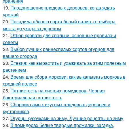
хранения
19.
Плодоношение плодовых деревьев: когда ждать
урожай
20.
Посадила яблоню сорта белый налив: от выбора
места до ухода за деревом
21.
Отбор кровати для спальни: основные правила и
советы
22.
Выбор лучших раннеспелых сортов огурцов для
вашего огорода
23.
Стевия: как вырастить и ухаживать за этим полезным
растением
24.
Время для сбора моркови: как выкапывать морковь в
средней полосе
25.
Пятнистость на листьях помидоров. Черная
бактериальная пятнистость
26.
Сборник самых вкусных плодовых деревьев и
кустарников
27.
Огурцы кусочками на зиму. Лучшие рецепты на зиму
28.
В помидорах белые твердые прожилки: загадка,