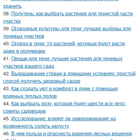
хранить
38.
Полутень: как выбрать растения для тенистой части
участка
39.
Огородные культуры для тени: лучшие выборы для
теневых участков
40.
Огород в тени: 10 растений, которые будут расти
даже в полумраке
41.
Овощи для тени: лучшие растения для теневых
участков вашего сада
42.
Выращивание стевии в домашних условиях: простой
способ получить здоровый сахар
43.
Как создать уют и комфорт в доме с помощью
водяных теплых полов
44.
Как выбрать розу, которая будет цвести все лето:
советы садоводов
45.
Исследование: влияет ли замораживание на
возможность солить капусту
46.
В чем польза и опасность варения лесных вешенок