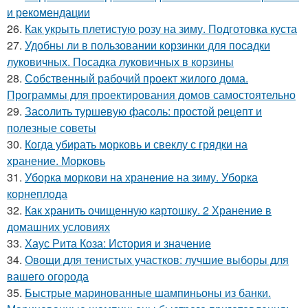
и рекомендации
26.
Как укрыть плетистую розу на зиму. Подготовка куста
27.
Удобны ли в пользовании корзинки для посадки
луковичных. Посадка луковичных в корзины
28.
Собственный рабочий проект жилого дома.
Программы для проектирования домов самостоятельно
29.
Засолить туршевую фасоль: простой рецепт и
полезные советы
30.
Когда убирать морковь и свеклу с грядки на
хранение. Морковь
31.
Уборка моркови на хранение на зиму. Уборка
корнеплода
32.
Как хранить очищенную картошку. 2 Хранение в
домашних условиях
33.
Хаус Рита Коза: История и значение
34.
Овощи для тенистых участков: лучшие выборы для
вашего огорода
35.
Быстрые маринованные шампиньоны из банки.