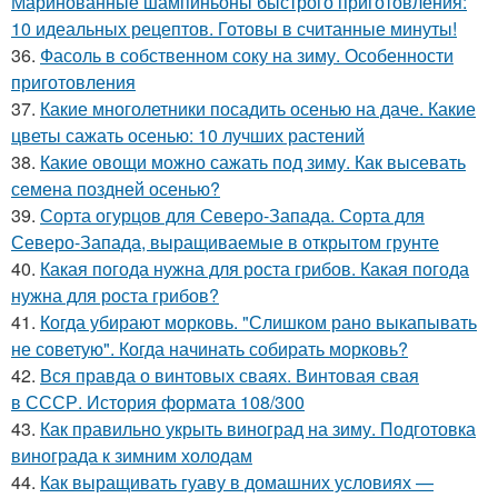
Маринованные шампиньоны быстрого приготовления:
10 идеальных рецептов. Готовы в считанные минуты!
36.
Фасоль в собственном соку на зиму. Особенности
приготовления
37.
Какие многолетники посадить осенью на даче. Какие
цветы сажать осенью: 10 лучших растений
38.
Какие овощи можно сажать под зиму. Как высевать
семена поздней осенью?
39.
Сорта огурцов для Северо-Запада. Сорта для
Северо-Запада, выращиваемые в открытом грунте
40.
Какая погода нужна для роста грибов. Какая погода
нужна для роста грибов?
41.
Когда убирают морковь. "Слишком рано выкапывать
не советую". Когда начинать собирать морковь?
42.
Вся правда о винтовых сваях. Винтовая свая
в СССР. История формата 108/300
43.
Как правильно укрыть виноград на зиму. Подготовка
винограда к зимним холодам
44.
Как выращивать гуаву в домашних условиях —