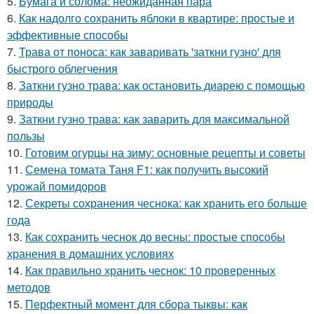
5.
Бумага и солома: неожиданная пара
6.
Как надолго сохранить яблоки в квартире: простые и
эффективные способы
7.
Трава от поноса: как заваривать 'заткни гузно' для
быстрого облегчения
8.
Заткни гузно трава: как остановить диарею с помощью
природы
9.
Заткни гузно трава: как заварить для максимальной
пользы
10.
Готовим огурцы на зиму: основные рецепты и советы
11.
Семена томата Таня F1: как получить высокий
урожай помидоров
12.
Секреты сохранения чеснока: как хранить его больше
года
13.
Как сохранить чеснок до весны: простые способы
хранения в домашних условиях
14.
Как правильно хранить чеснок: 10 проверенных
методов
15.
Перфектный момент для сбора тыквы: как