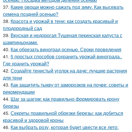
37.
Какие овощи можно сажать под зиму. Как высевать
семена поздней осенью?
38.
Красота и урожай в тени: как создать красивый и
плодородный сад
39.
Вкусная и недорогая Тушеная пекинская капуста с
шампиньонами.
40.
Как обрезать виноград осенью. Сроки проведения
41.
5 простых способов сохранить урожай винограда..
Где хранить урожай?
42.
Создайте тенистый уголок на даче: лучшие растения
для тени
43.
Как защитить тыкву от заморозков на почве: советы и
рекомендации
44.
Шаг за шагом: как правильно формировать крону
березы
45.
Секреты правильной обрезки березы: как добиться
красивой и здоровой кроны
46.
Как выбрать розу, которая будет цвести все лето: