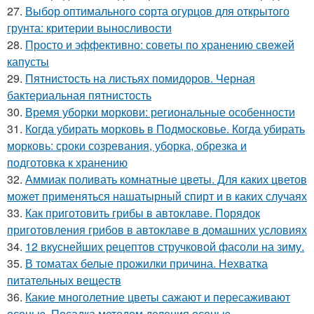
27.
Выбор оптимального сорта огурцов для открытого
грунта: критерии выносливости
28.
Просто и эффективно: советы по хранению свежей
капусты
29.
Пятнистость на листьях помидоров. Черная
бактериальная пятнистость
30.
Время уборки моркови: региональные особенности
31.
Когда убирать морковь в Подмосковье. Когда убирать
морковь: сроки созревания, уборка, обрезка и
подготовка к хранению
32.
Аммиак поливать комнатные цветы. Для каких цветов
может применяться нашатырный спирт и в каких случаях
33.
Как приготовить грибы в автоклаве. Порядок
приготовления грибов в автоклаве в домашних условиях
34.
12 вкуснейших рецептов стручковой фасоли на зиму.
35.
В томатах белые прожилки причина. Нехватка
питательных веществ
36.
Какие многолетние цветы сажают и пересаживают
осенью. Посадка методом деления осенью