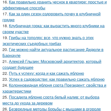
16.
Как правильно хранить чеснок в квартире: простые и
эффективные способы
17.
Как за один сезон оздоровить почву в клубничной
грядке
18.
Клубничная горка: как вырастить много клубники на
своем участке
19.
Грибы на тополях: все, что нужно знать о этих
экзотических съедобных грибах
20.
Где можно найти актуальное расписание Дидюли в
Барнауле
21.
Алексей Глызин: Московский архитектор, который
создает будущее
22.
Путь к успеху: когда и как сажать яблоню
23.
Успех в садоводстве: как правильно сажать яблоню
24.
Колонновидная яблоня сорта Президент: свойства и
характеристики
25.
Посадила яблоню сорта белый налив: от выбора
места до ухода за деревом
26.
Безвредные методы борьбы с мышами в огороде