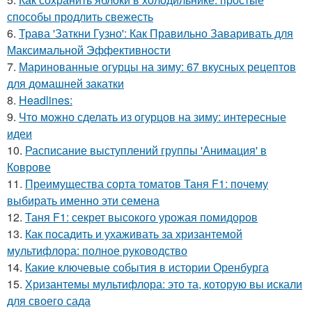
способы продлить свежесть
6.
Трава 'Заткни Гузно': Как Правильно Заваривать для
Максимальной Эффективности
7.
Маринованные огурцы на зиму: 67 вкусных рецептов
для домашней закатки
8.
Headlines:
9.
Что можно сделать из огурцов на зиму: интересные
идеи
10.
Расписание выступлений группы 'Анимация' в
Коврове
11.
Преимущества сорта томатов Таня F1: почему
выбирать именно эти семена
12.
Таня F1: секрет высокого урожая помидоров
13.
Как посадить и ухаживать за хризантемой
мультифлора: полное руководство
14.
Какие ключевые события в истории Оренбурга
15.
Хризантемы мультифлора: это та, которую вы искали
для своего сада