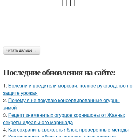
читать дальше →
Последние обновления на сайте:
1.
Болезни и вредители моркови: полное руководство по
защите урожая
2.
Почему я не покупаю консервированные огурцы
зимой
3.
Рецепт знаменитых огурцов корнишоны от Жанны:
секреты идеального маринада
4.
Как сохранить свежесть яблок: проверенные методы
5.
Как сохранить яблоки в холодильнике: простые