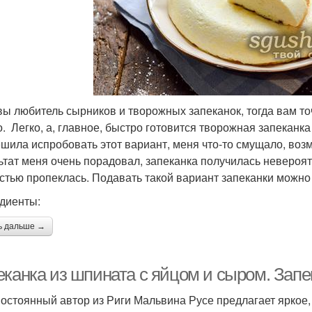
вы любитель сырников и творожных запеканок, тогда вам 
о. Легко, а, главное, быстро готовится творожная запеканка
ешила испробовать этот вариант, меня что-то смущало, возм
ьтат меня очень порадовал, запеканка получилась невероятн
стью пропеклась. Подавать такой вариант запеканки можно 
диенты:
ь дальше →
еканка из шпината с яйцом и сыром. Запе
остоянный автор из Риги Мальвина Русе предлагает яркое,