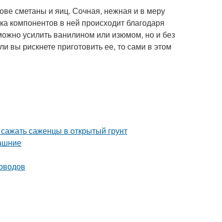
ове сметаны и яиц. Сочная, нежная и в меру
язка компонентов в ней происходит благодаря
можно усилить ванилином или изюмом, но и без
и вы рискнете приготовить ее, то сами в этом
 сажать саженцы в открытый грунт
машние
доводов