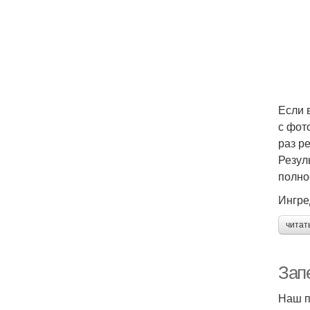
Если 
с фот
раз р
Резул
полно
Ингре
читат
Зап
Наш п