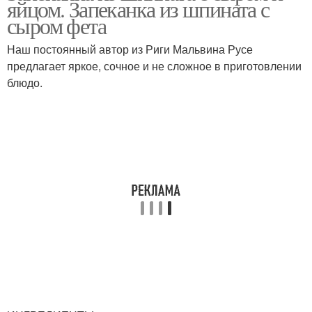
яйцом. Запеканка из шпината с
и
сыром фета
Наш постоянный автор из Риги Мальвина Русе
предлагает яркое, сочное и не сложное в приготовлении
блюдо.