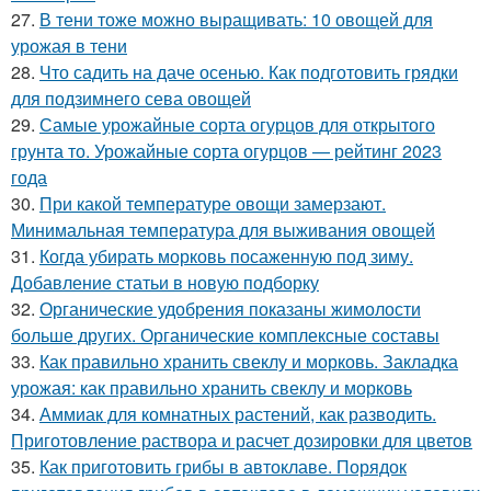
27.
В тени тоже можно выращивать: 10 овощей для
урожая в тени
28.
Что садить на даче осенью. Как подготовить грядки
для подзимнего сева овощей
29.
Самые урожайные сорта огурцов для открытого
грунта то. Урожайные сорта огурцов — рейтинг 2023
года
30.
При какой температуре овощи замерзают.
Минимальная температура для выживания овощей
31.
Когда убирать морковь посаженную под зиму.
Добавление статьи в новую подборку
32.
Органические удобрения показаны жимолости
больше других. Органические комплексные составы
33.
Как правильно хранить свеклу и морковь. Закладка
урожая: как правильно хранить свеклу и морковь
34.
Аммиак для комнатных растений, как разводить.
Приготовление раствора и расчет дозировки для цветов
35.
Как приготовить грибы в автоклаве. Порядок