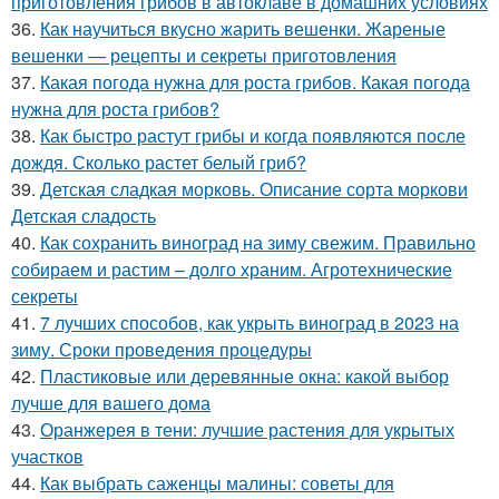
приготовления грибов в автоклаве в домашних условиях
36.
Как научиться вкусно жарить вешенки. Жареные
вешенки — рецепты и секреты приготовления
37.
Какая погода нужна для роста грибов. Какая погода
нужна для роста грибов?
38.
Как быстро растут грибы и когда появляются после
дождя. Сколько растет белый гриб?
39.
Детская сладкая морковь. Описание сорта моркови
Детская сладость
40.
Как сохранить виноград на зиму свежим. Правильно
собираем и растим – долго храним. Агротехнические
секреты
41.
7 лучших способов, как укрыть виноград в 2023 на
зиму. Сроки проведения процедуры
42.
Пластиковые или деревянные окна: какой выбор
лучше для вашего дома
43.
Оранжерея в тени: лучшие растения для укрытых
участков
44.
Как выбрать саженцы малины: советы для