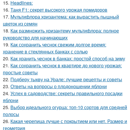
15.
Headlines:
16.
Таня F1: секрет высокого урожая помидоров
17.
Мультифлора хризантема: как вырастить пышный
цветок из семян
18.
Как размножить хризантему мультифлора: полное
руководство для начинающих
19.
Как сохранить чеснок свежим долгое время:
хранение в стеклянных банках с солью
20.
Как хранить чеснок в банках: простой способ на зиму
21.
Как сохранить чеснок в квартире до нового урожая:
простые советы
22.
Подберу тыкву на Урале: лучшие рецепты и советы
23.
Ответы на вопросы о плодоношении яблони
24.
Успех в садоводстве: секреты правильного посадки
яблони
25.
Выбор идеального огурца: топ-10 сортов для средней
полосы
26.
Какая черепица лучше с покрытием или нет. Размер и
геометрия