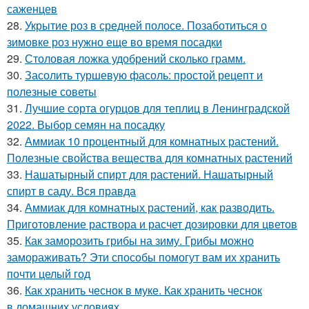
саженцев
28.
Укрытие роз в средней полосе. Позаботиться о
зимовке роз нужно еще во время посадки
29.
Столовая ложка удобрений сколько грамм.
30.
Засолить туршевую фасоль: простой рецепт и
полезные советы
31.
Лучшие сорта огурцов для теплиц в Ленинградской
2022. Выбор семян на посадку
32.
Аммиак 10 процентный для комнатных растений.
Полезные свойства вещества для комнатных растений
33.
Нашатырный спирт для растений. Нашатырный
спирт в саду. Вся правда
34.
Аммиак для комнатных растений, как разводить.
Приготовление раствора и расчет дозировки для цветов
35.
Как заморозить грибы на зиму. Грибы можно
замораживать? Эти способы помогут вам их хранить
почти целый год
36.
Как хранить чеснок в муке. Как хранить чеснок
в домашних условиях