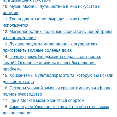
10.
Музеи Москвы: путешествие в мир искусства и
истории
11.
Трава для заткания дыр: для каких целей
используется
12.
Мелколепестник: полезные свойства сушёной травы
и её применение
13.
Лучшие рецепты маринованных огурцов: как
приготовить вкусные соленья дома
14.
Почему фикус Бенджамина сбрасывает листья
зимой? Основные причины и способы решения
проблемы
15.
Хризантемы мультифлора: это та, которую вы искали
для своего сада
16.
Секреты удачной зимовки хризантемы мультифлора:
полное руководство
17.
Где в Москве можно заняться спортом
18.
Какие музеи Ульяновска считаются обязательными
для посещения