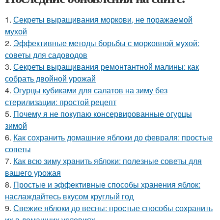
1.
Секреты выращивания моркови, не поражаемой
мухой
2.
Эффективные методы борьбы с морковной мухой:
советы для садоводов
3.
Секреты выращивания ремонтантной малины: как
собрать двойной урожай
4.
Огурцы кубиками для салатов на зиму без
стерилизации: простой рецепт
5.
Почему я не покупаю консервированные огурцы
зимой
6.
Как сохранить домашние яблоки до февраля: простые
советы
7.
Как всю зиму хранить яблоки: полезные советы для
вашего урожая
8.
Простые и эффективные способы хранения яблок:
наслаждайтесь вкусом круглый год
9.
Свежие яблоки до весны: простые способы сохранить
их в домашних условиях