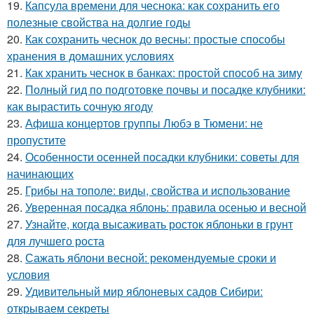
19.
Капсула времени для чеснока: как сохранить его
полезные свойства на долгие годы
20.
Как сохранить чеснок до весны: простые способы
хранения в домашних условиях
21.
Как хранить чеснок в банках: простой способ на зиму
22.
Полный гид по подготовке почвы и посадке клубники:
как вырастить сочную ягоду
23.
Афиша концертов группы Любэ в Тюмени: не
пропустите
24.
Особенности осенней посадки клубники: советы для
начинающих
25.
Грибы на тополе: виды, свойства и использование
26.
Уверенная посадка яблонь: правила осенью и весной
27.
Узнайте, когда высаживать росток яблоньки в грунт
для лучшего роста
28.
Сажать яблони весной: рекомендуемые сроки и
условия
29.
Удивительный мир яблоневых садов Сибири:
открываем секреты