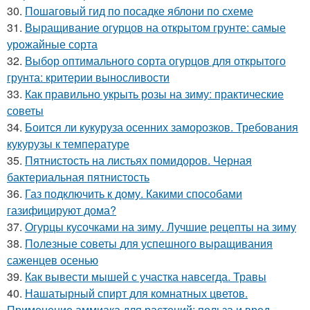
30.
Пошаговый гид по посадке яблони по схеме
31.
Выращивание огурцов на открытом грунте: самые
урожайные сорта
32.
Выбор оптимального сорта огурцов для открытого
грунта: критерии выносливости
33.
Как правильно укрыть розы на зиму: практические
советы
34.
Боится ли кукуруза осенних заморозков. Требования
кукурузы к температуре
35.
Пятнистость на листьях помидоров. Черная
бактериальная пятнистость
36.
Газ подключить к дому. Какими способами
газифицируют дома?
37.
Огурцы кусочками на зиму. Лучшие рецепты на зиму
38.
Полезные советы для успешного выращивания
саженцев осенью
39.
Как вывести мышей с участка навсегда. Травы
40.
Нашатырный спирт для комнатных цветов.
Применение аммиака для растений: польза и вред