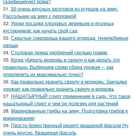
газифицируют дома?
31.
20 очень вкусных заготовок из огурцов на зиму.
Рассольник на зиму с перловкой
32.
Уроки посадки плодовых деревьев и ягодных
кустарников: как начать свой сад
33.
Скрытые сокровища вашего огорода: тенелюбивые
овощи
34.
Столовая ложка удобрений сколько грамм.
35.
Когда убирать морковь и свеклу и как делать это
правильно. Выбираем сроки сбора урожая –, как
определить их максимально точно?
36.
Как правильно хранить свеклу и морковь. Закладка
урожая: как правильно хранить свеклу и морковь
37.
НАШАТЫРНЫЙ спирт применение в саду. Что такое
нашатырный спирт и чем он полезен для растений
38.
Маринованные грибы на зиму. Подготовка грибов к
маринованию
39.
Просто божественный рецепт квашеной фасоли Ну
очень вкусно. Квашеная фасоль