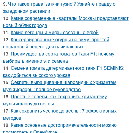
9.
Что такое трава 'заткни гузно'? Узнайте правду о
загадочном растении
10.
Какие современные кварталы Москвы представляют
новый облик города
11.
Какие легенды и мифы связаны с Уфой
12.
Консервированные огурцы на зиму: простой
пошаговый рецепт для начинающих
13.
Преимущества сорта томатов Таня F1: почему
выбирать именно эти семена
14.
Семена томата детерминантного таня F1 SEMINIS:
как добиться высокого урожая
15.
Секреты выращивания шаровидных хризантем
мультифлоры: полное руководство
16.
Простые советы: как сохранить хризантему
мультифлору до весны
17.
Как сохранить чеснок до весны: 7 эффективных
методов
18.
Какие основные достопримечательности можно
посмотреть в Оренбурге