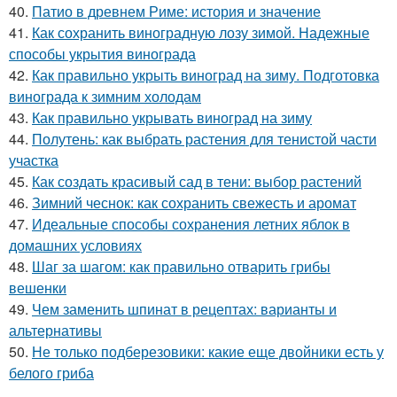
40.
Патио в древнем Риме: история и значение
41.
Как сохранить виноградную лозу зимой. Надежные
способы укрытия винограда
42.
Как правильно укрыть виноград на зиму. Подготовка
винограда к зимним холодам
43.
Как правильно укрывать виноград на зиму
44.
Полутень: как выбрать растения для тенистой части
участка
45.
Как создать красивый сад в тени: выбор растений
46.
Зимний чеснок: как сохранить свежесть и аромат
47.
Идеальные способы сохранения летних яблок в
домашних условиях
48.
Шаг за шагом: как правильно отварить грибы
вешенки
49.
Чем заменить шпинат в рецептах: варианты и
альтернативы
50.
Не только подберезовики: какие еще двойники есть у
белого гриба