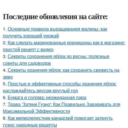
Последние обновления на сайте:
1.
Основные правила выращивания малины: как
получить хороший урожай
2.
Как сделать маринованные корнишоны как в магазине:
простой рецепт с видео
3.
Секреты сохранения яблок до весны: полезные
советы для садоводов
4.
Секреты хранения яблок: как сохранить свежесть на
зиму
5.
Простые и эффективные способы хранения яблок:
наслаждайтесь вкусом круглый год
6.
Бумага и солома: неожиданная пара
7.
Трава 'Заткни Гузно': Как Правильно Заваривать для
Максимальной Эффективности
8.
Как мелколепестник канадский помогает заткнуть
гузно: народные рецепты