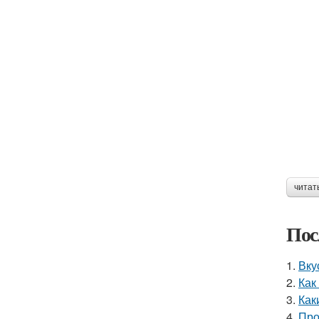
читат
Пос
1.
Вку
2.
Как
3.
Как
4.
Про