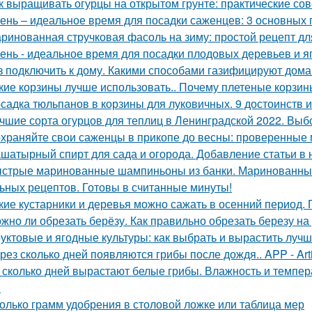
к выращивать огурцы на открытом грунте: практические со
ень – идеальное время для посадки саженцев: 3 основных 
ринованная стручковая фасоль на зиму: простой рецепт дл
ень - идеальное время для посадки плодовых деревьев и я
з подключить к дому. Какими способами газифицируют дома
кие корзины лучше использовать.. Почему плетеные корзин
садка тюльпанов в корзины для луковичных. 9 достоинств 
чшие сорта огурцов для теплиц в Ленинградской 2022. Выб
храняйте свои саженцы в прикопе до весны: проверенные
шатырный спирт для сада и огорода. Добавление статьи в
стрые маринованные шампиньоны из банки. Маринованные
ьных рецептов. Готовы в считанные минуты!
кие кустарники и деревья можно сажать в осенний период. 
жно ли обрезать берёзу. Как правильно обрезать березу на
уктовые и ягодные культуры: как выбрать и вырастить лучш
рез сколько дней появляются грибы после дождя.. APP - Arti
 сколько дней вырастают белые грибы. Влажность и темпер
я
олько грамм удобрения в столовой ложке или таблица мер