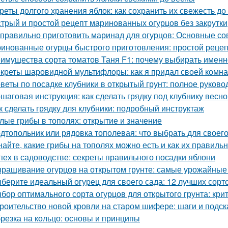
реты долгого хранения яблок: как сохранить их свежесть до
трый и простой рецепт маринованных огурцов без закрутки
 правильно приготовить маринад для огурцов: Основные со
инованные огурцы быстрого приготовления: простой реце
имущества сорта томатов Таня F1: почему выбирать именн
креты шаровидной мультифлоры: как я придал своей комн
веты по посадке клубники в открытый грунт: полное руково
шаговая инструкция: как сделать грядку под клубнику весно
к сделать грядку для клубники: подробный инструктаж
лые грибы в тополях: открытие и значение
дтопольник или рядовка тополевая: что выбрать для своего
найте, какие грибы на тополях можно есть и как их правиль
пех в садоводстве: секреты правильного посадки яблони
ращивание огурцов на открытом грунте: самые урожайные
берите идеальный огурец для своего сада: 12 лучших сорто
бор оптимального сорта огурцов для открытого грунта: кр
роительство новой кровли на старом шифере: шаги и подск
резка на кольцо: основы и принципы