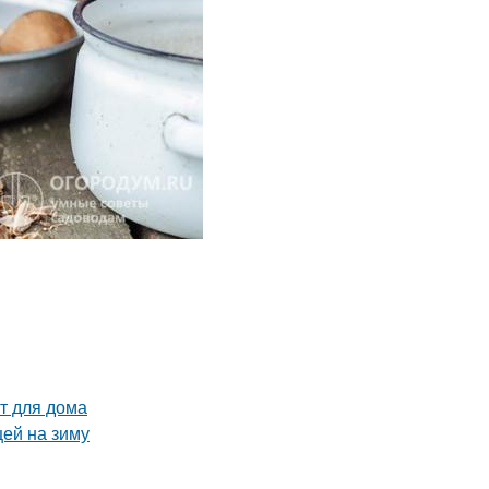
т для дома
цей на зиму