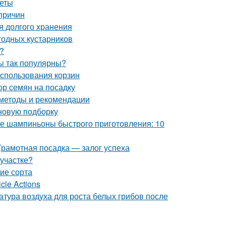
веты
причин
я долгого хранения
годных кустарников
?
ы так популярны?
использования корзин
ор семян на посадку
 методы и рекомендации
 новую подборку
 шампиньоны быстрого приготовления: 10
Грамотная посадка — залог успеха
 участке?
ие сорта
cle Actions
атура воздуха для роста белых грибов после