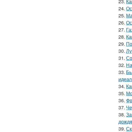
23.
Ка
24.
Ос
25.
Ма
26.
Ос
27.
Га
28.
Ка
29.
По
30.
Лу
31.
Со
32.
На
33.
Бы
идеал
34.
Ка
35.
Мо
36.
Фр
37.
Че
38.
За
дожд
39.
Ск