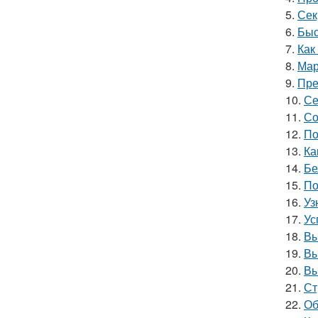
5.
Сек
6.
Быс
7.
Как
8.
Мар
9.
Пре
10.
Се
11.
Со
12.
По
13.
Ка
14.
Бе
15.
По
16.
Уз
17.
Ус
18.
Вы
19.
Вы
20.
Вы
21.
Ст
22.
Об