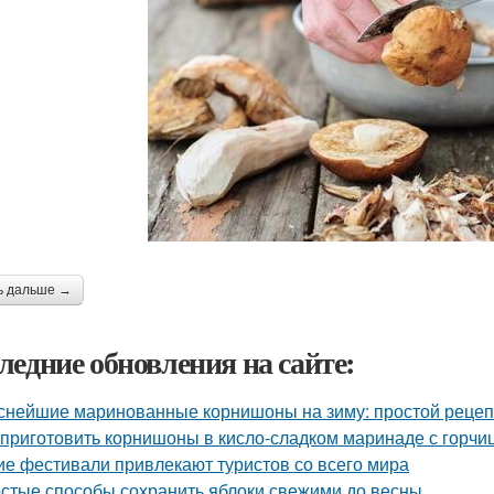
ь дальше →
ледние обновления на сайте:
снейшие маринованные корнишоны на зиму: простой рецеп
 приготовить корнишоны в кисло-сладком маринаде с горчи
ие фестивали привлекают туристов со всего мира
стые способы сохранить яблоки свежими до весны