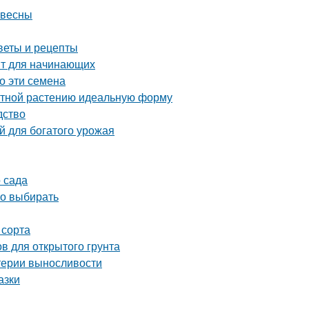
 весны
веты и рецепты
пт для начинающих
о эти семена
атной растению идеальную форму
дство
й для богатого урожая
 сада
но выбирать
 сорта
в для открытого грунта
итерии выносливости
азки