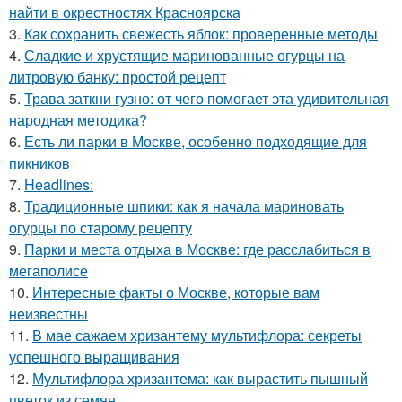
найти в окрестностях Красноярска
3.
Как сохранить свежесть яблок: проверенные методы
4.
Сладкие и хрустящие маринованные огурцы на
литровую банку: простой рецепт
5.
Трава заткни гузно: от чего помогает эта удивительная
народная методика?
6.
Есть ли парки в Москве, особенно подходящие для
пикников
7.
Headlines:
8.
Традиционные шпики: как я начала мариновать
огурцы по старому рецепту
9.
Парки и места отдыха в Москве: где расслабиться в
мегаполисе
10.
Интересные факты о Москве, которые вам
неизвестны
11.
В мае сажаем хризантему мультифлора: секреты
успешного выращивания
12.
Мультифлора хризантема: как вырастить пышный
цветок из семян