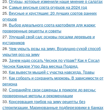
23.
Огурцы, которые изменили наше мнение о салатах
24.
Самые вкусные сорта огурцов на 2024 год
25.
Вкусные и хрустящие: 20 лучших сортов ранних
огурцов
26.
Выбор идеального сорта картофеля для жарки:
проверенные рецепты и советы
27.
Улучшай свой сад: основы посадки деревьев и
кустарников
28.
Чем укрыть розы на зиму. Воздушно-сухой способ
укрытия роз на зиму
29.
Зачем надо сосать Чеснок по утрам? Как я Сосал
Чеснок Каждое Утро Два месяца Подряд.
30.
Как вывести мышей с участка навсегда. Травы
31.
Как собрать и сохранить морковь. В зависимости от
региона
32.
Сохраняйте свои саженцы в прикопе до весны:
проверенные методы и рекомендации
33.
Консервация грибов на зиму рецепты без
стерилизации. Маринованные подберезовики в банках