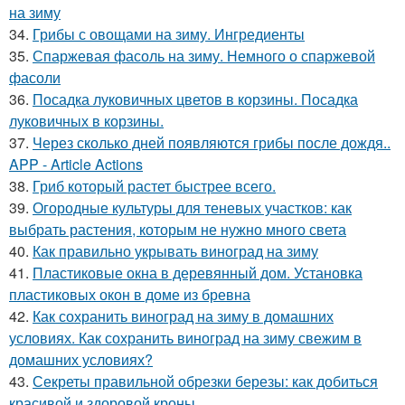
на зиму
34.
Грибы с овощами на зиму. Ингредиенты
35.
Спаржевая фасоль на зиму. Немного о спаржевой
фасоли
36.
Посадка луковичных цветов в корзины. Посадка
луковичных в корзины.
37.
Через сколько дней появляются грибы после дождя..
APP - Article Actions
38.
Гриб который растет быстрее всего.
39.
Огородные культуры для теневых участков: как
выбрать растения, которым не нужно много света
40.
Как правильно укрывать виноград на зиму
41.
Пластиковые окна в деревянный дом. Установка
пластиковых окон в доме из бревна
42.
Как сохранить виноград на зиму в домашних
условиях. Как сохранить виноград на зиму свежим в
домашних условиях?
43.
Секреты правильной обрезки березы: как добиться
красивой и здоровой кроны