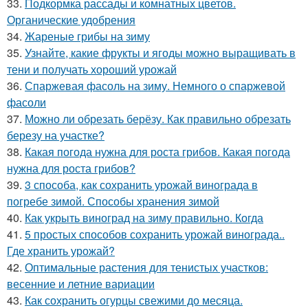
33.
Подкормка рассады и комнатных цветов.
Органические удобрения
34.
Жареные грибы на зиму
35.
Узнайте, какие фрукты и ягоды можно выращивать в
тени и получать хороший урожай
36.
Спаржевая фасоль на зиму. Немного о спаржевой
фасоли
37.
Можно ли обрезать берёзу. Как правильно обрезать
березу на участке?
38.
Какая погода нужна для роста грибов. Какая погода
нужна для роста грибов?
39.
3 способа, как сохранить урожай винограда в
погребе зимой. Способы хранения зимой
40.
Как укрыть виноград на зиму правильно. Когда
41.
5 простых способов сохранить урожай винограда..
Где хранить урожай?
42.
Оптимальные растения для тенистых участков:
весенние и летние вариации
43.
Как сохранить огурцы свежими до месяца.