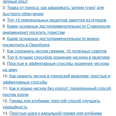
личный опыт
3.
Трава от поноса: как заваривать 'заткни гузно' для
быстрого облегчения
4.
Топ-10 оригинальных рецептов закруток из огурцов
5.
Какие основные достопримечательности Ставрополя
рекомендуют посетить туристам
6.
Какие основные достопримечательности можно
посмотреть в Оренбурге
7.
Как сохранить чеснок свежим: 15 полезных советов
8.
Топ-5 лучших способов хранения чеснока в квартире
9.
Простые и эффективные способы хранения чеснока
на зиму
10.
Как хранить чеснок в городской квартире: простые и
эффективные способы
11.
Как я храню чеснок без хлопот: проверенный способ
против порчи
12.
Грядка для клубники: простой способ улучшить
урожайность
13.
Простые шаги к идеальной грядке для клубники