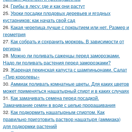
24.
Грибы в лесу: где и как они растут
25.
Уроки посадки плодовых деревьев и ягодных
кустарников: как начать свой сад
26.
Какая черепица лучше с покрытием или нет. Размер и
геометрия
27.
Как собрать и сохранить морковь. В зависимости от
региона
28.
Можно ли поливать саженцы перед заморозками.
Надо ли поливать растения перед заморозками?
29.
Жареная пекинская капуста с шампиньонами. Салат
«Пир королевы»
30.
Аммиак поливать комнатные цветы. Для каких цветов
может применяться нашатырный спирт и в каких случаях
31.
Как замачивать семена перед посадкой.
Замачивание семян в воде с целью проращивания
32.
Как подкормить нашатырным спиртом. Как
правильно приготовить раствор нашатыря (аммиака)
для подкормки растений