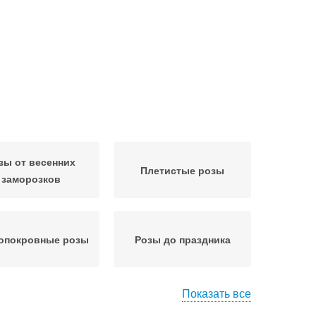
зы от весенних
Плетистые розы
заморозков
опокровные розы
Розы до праздника
Показать все
оцветковая роза
Розы для сада