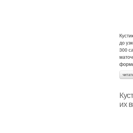
Кусти
до уз
300 с
маточ
формы
читат
Кус
их 