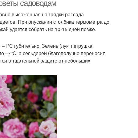
советы садоводам
давно высаженная на грядки рассада
цветов. При опускании столбика термометра до
летистая роза
Полуплетистые розы
жай удается собрать на 10-15 дней позже.
–1°С губительно. Зелень (лук, петрушка,
о –7°С, а сельдерей благополучно переносит
д за плетистыми
Роза к зиме
тся в тщательной защите от небольших
розами