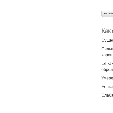
читат
Как 
Сущес
Сильн
хорош
Ее ка
обрез
Умере
Ее ис
Слаба