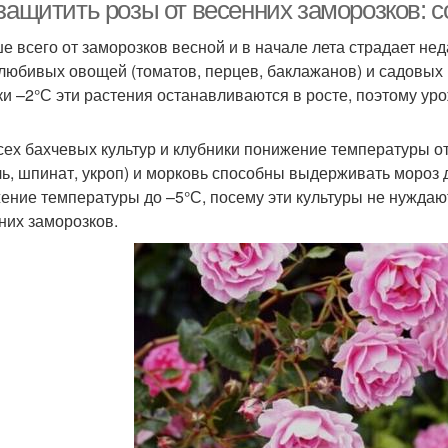
 защитить розы от весенних заморозков: 
е всего от заморозков весной и в начале лета страдает не
любивых овощей (томатов, перцев, баклажанов) и садовых 
лкоцветковые розы
Садовые розы
П
ки –2°С эти растения останавливаются в росте, поэтому уро
сех бахчевых культур и клубники понижение температуры от 
ь, шпинат, укроп) и морковь способны выдерживать мороз д
Ухо
Роза на зиму
Запущенная роза
ение температуры до –5°С, посему эти культуры не нуждаю
них заморозков.
оза перед укрытием
Вьющаяся роза