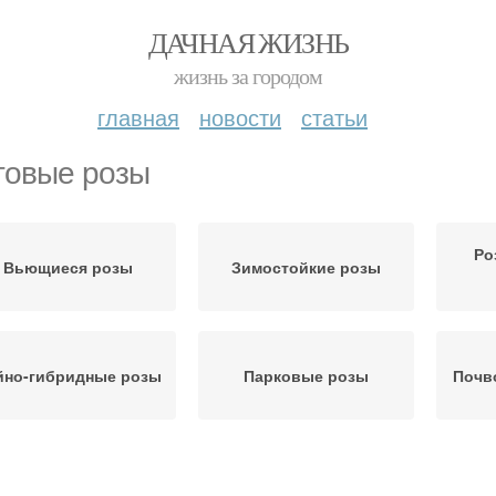
ДАЧНАЯ ЖИЗНЬ
жизнь за городом
главная
новости
статьи
товые розы
Ро
Вьющиеся розы
Зимостойкие розы
йно-гибридные розы
Парковые розы
Почв
Розы к зиме
Розы на зиму
Мелк