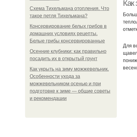
Как
Схема Тихельмана отопления. Что
Больш
такое петля Тихельмана?
тепло
Консервирование белых грибов в
Ме
отмет
домашних условиях рецепты.
Белые грибы консервированные
Для в
Осенние клубники: как правильно
щавел
посадить их в открытый грунт
пониж
весен
Как укрыть на зиму можжевельник.
Особенности ухода за
можжевельником осенью и при
Р
подготовке к зиме — общие советы
и рекомендации