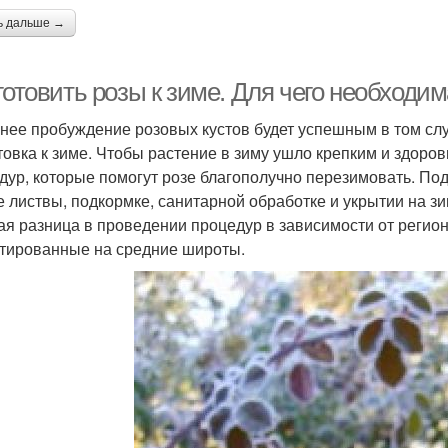
ь дальше →
готовить розы к зиме. Для чего необходим
нее пробуждение розовых кустов будет успешным в том сл
товка к зиме. Чтобы растение в зиму ушло крепким и здоро
дур, которые помогут розе благополучно перезимовать. Под
е листвы, подкормке, санитарной обработке и укрытии на з
ая разница в проведении процедур в зависимости от регио
тированные на средние широты.