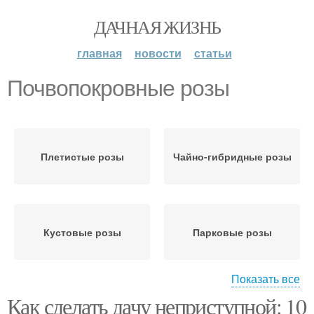
ДАЧНАЯ ЖИЗНЬ
главная
новости
статьи
Почвопокровные розы
Плетистые розы
Чайно-гибридные розы
Кустовые розы
Парковые розы
Показать все
Как сделать дачу неприступной: 10
Розы до праздника
Розы к зиме