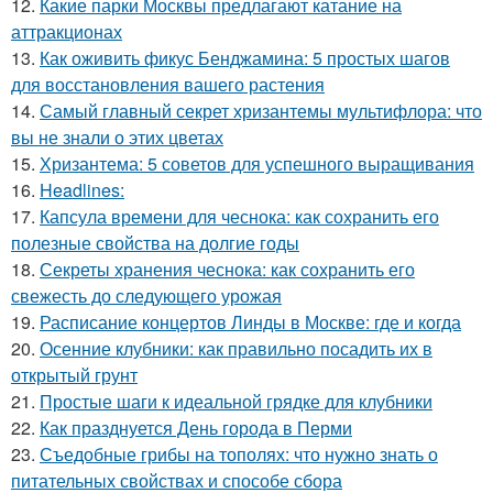
12.
Какие парки Москвы предлагают катание на
аттракционах
13.
Как оживить фикус Бенджамина: 5 простых шагов
для восстановления вашего растения
14.
Самый главный секрет хризантемы мультифлора: что
вы не знали о этих цветах
15.
Хризантема: 5 советов для успешного выращивания
16.
Headlines:
17.
Капсула времени для чеснока: как сохранить его
полезные свойства на долгие годы
18.
Секреты хранения чеснока: как сохранить его
свежесть до следующего урожая
19.
Расписание концертов Линды в Москве: где и когда
20.
Осенние клубники: как правильно посадить их в
открытый грунт
21.
Простые шаги к идеальной грядке для клубники
22.
Как празднуется День города в Перми
23.
Съедобные грибы на тополях: что нужно знать о
питательных свойствах и способе сбора