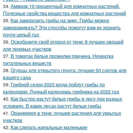
34.
Аммиак 10 процентный для комнатных растений.
Полезные свойства вещества для комнатных растений
35.
Как заморозить грибы на зиму. Грибы можно
замораживать? Эти способы помогут вам их хранить
почти целый год
36.
Освободите свой огород от тени: 8 лучших овощей
для теневых участков
37.
В томатах белые прожилки причина. Нехватка
питательных веществ
38.
Огурцы для открытого грунта: лучшие 50 сортов для
вашего сада
39.
Грибной сезон 2023 когда пойдут грибы по
календарю. Лунный календарь грибника на 2022 год
40.
Как быстро растут белые грибы в лесу при разных
условиях. В каких лесах растут белые грибы
41.
Оранжерея в тени: лучшие растения для укрытых
участков
42.
Как сделать идеальные маленькие