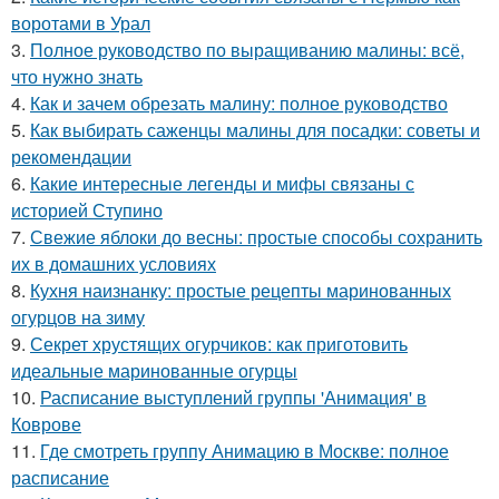
воротами в Урал
3.
Полное руководство по выращиванию малины: всё,
что нужно знать
4.
Как и зачем обрезать малину: полное руководство
5.
Как выбирать саженцы малины для посадки: советы и
рекомендации
6.
Какие интересные легенды и мифы связаны с
историей Ступино
7.
Свежие яблоки до весны: простые способы сохранить
их в домашних условиях
8.
Кухня наизнанку: простые рецепты маринованных
огурцов на зиму
9.
Секрет хрустящих огурчиков: как приготовить
идеальные маринованные огурцы
10.
Расписание выступлений группы 'Анимация' в
Коврове
11.
Где смотреть группу Анимацию в Москве: полное
расписание