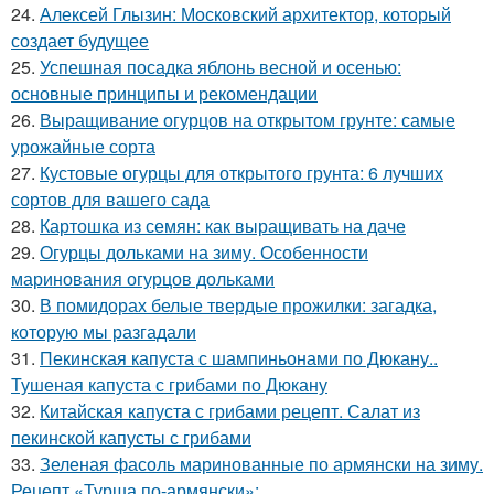
24.
Алексей Глызин: Московский архитектор, который
создает будущее
25.
Успешная посадка яблонь весной и осенью:
основные принципы и рекомендации
26.
Выращивание огурцов на открытом грунте: самые
урожайные сорта
27.
Кустовые огурцы для открытого грунта: 6 лучших
сортов для вашего сада
28.
Картошка из семян: как выращивать на даче
29.
Огурцы дольками на зиму. Особенности
маринования огурцов дольками
30.
В помидорах белые твердые прожилки: загадка,
которую мы разгадали
31.
Пекинская капуста с шампиньонами по Дюкану..
Тушеная капуста с грибами по Дюкану
32.
Китайская капуста с грибами рецепт. Салат из
пекинской капусты с грибами
33.
Зеленая фасоль маринованные по армянски на зиму.
Рецепт «Турша по-армянски»: