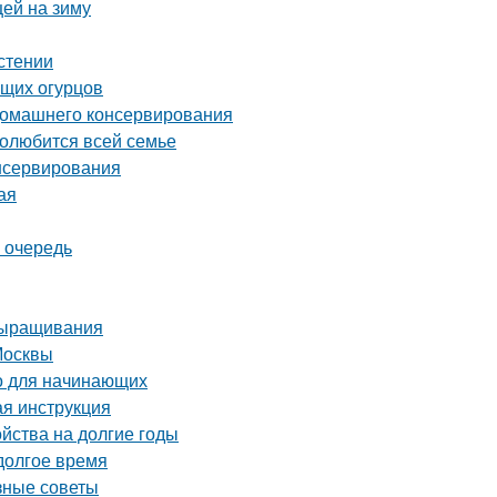
цей на зиму
астении
ящих огурцов
 домашнего консервирования
полюбится всей семье
нсервирования
ая
 очередь
выращивания
Москвы
о для начинающих
ая инструкция
ойства на долгие годы
 долгое время
зные советы