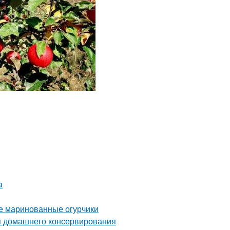
а
ые маринованные огурчики
я домашнего консервирования