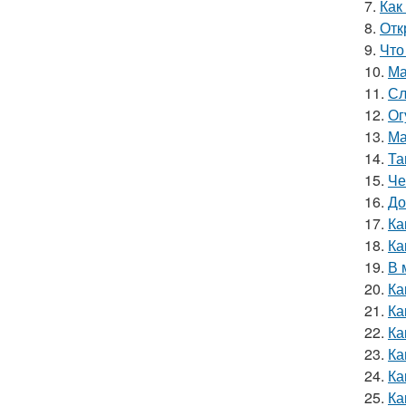
7.
Как
8.
Отк
9.
Что
10.
Ма
11.
Сл
12.
Ог
13.
Ма
14.
Та
15.
Че
16.
До
17.
Ка
18.
Ка
19.
В 
20.
Ка
21.
Ка
22.
Ка
23.
Ка
24.
Ка
25.
Ка