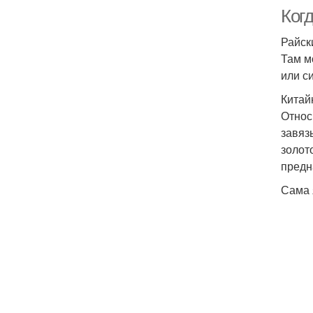
Когд
Райск
Там м
или с
Китай
Относ
завяз
золот
предн
Сама 