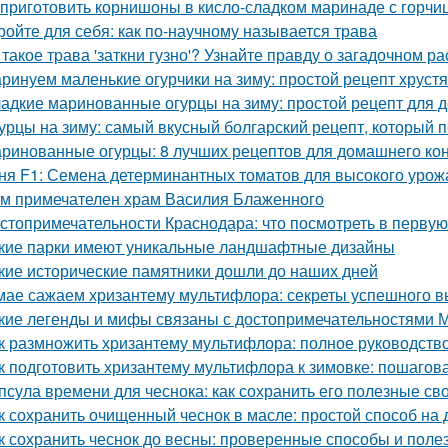
 приготовить корнишоны в кисло-сладком маринаде с горчи
ройте для себя: как по-научному называется трава
 такое трава 'заткни гузно'? Узнайте правду о загадочном р
ринуем маленькие огурчики на зиму: простой рецепт хруст
адкие маринованные огурцы на зиму: простой рецепт для
урцы на зиму: самый вкусный болгарский рецепт, который 
ринованные огурцы: 8 лучших рецептов для домашнего ко
ня F1: Семена детерминантных томатов для высокого урож
м примечателен храм Василия Блаженного
стопримечательности Краснодара: что посмотреть в первую
кие парки имеют уникальные ландшафтные дизайны
кие исторические памятники дошли до наших дней
мае сажаем хризантему мультифлора: секреты успешного 
кие легенды и мифы связаны с достопримечательностями 
к размножить хризантему мультифлора: полное руководств
к подготовить хризантему мультифлора к зимовке: пошагов
псула времени для чеснока: как сохранить его полезные св
к сохранить очищенный чеснок в масле: простой способ на
к сохранить чеснок до весны: проверенные способы и поле