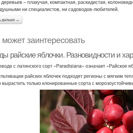
 деревьев – плакучая, компактная, раскидистая, колоновидна
душными ни специалистов, ни садоводов-любителей.
ь дальше →
 может заинтересовать
ды райские яблочки. Разновидности и хар
еводе с латинского сорт «Paradisiana» означает «Райское я
ультивации райских яблочек подходят регионы с мягким теп
 вырастить только клонированные сорта с морозоустойчив