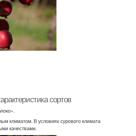
характеристика сортов
блоко».
лым климатом. В условиях сурового климата
ыми качествами.