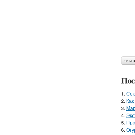
читат
Пос
1.
Сек
2.
Как
3.
Мар
4.
Экс
5.
Про
6.
Огу