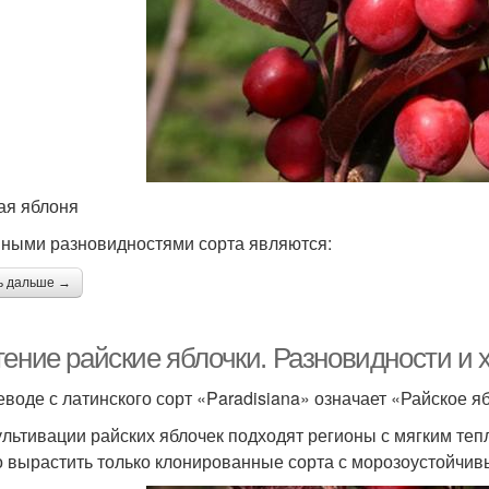
ая яблоня
ными разновидностями сорта являются:
ь дальше →
тение райские яблочки. Разновидности и 
еводе с латинского сорт «Paradisiana» означает «Райское я
ультивации райских яблочек подходят регионы с мягким теп
 вырастить только клонированные сорта с морозоустойчив