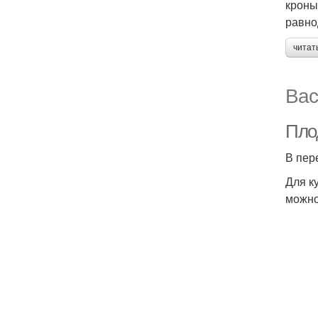
кроны
равно
читат
Вас
Пло
В пер
Для к
можно