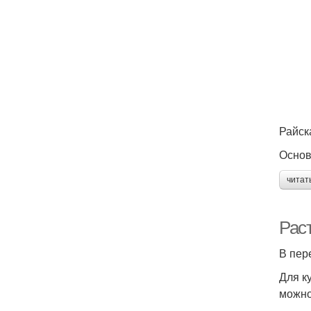
Райск
Основ
читат
Рас
В пер
Для к
можно