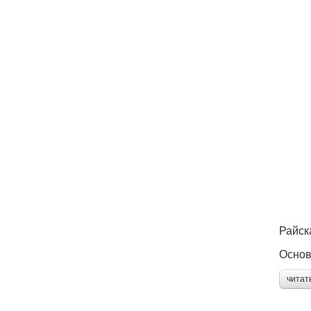
Райск
Основ
читат