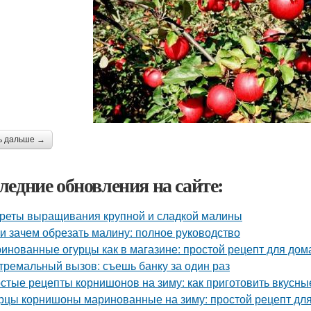
ь дальше →
ледние обновления на сайте:
реты выращивания крупной и сладкой малины
 и зачем обрезать малину: полное руководство
инованные огурцы как в магазине: простой рецепт для дом
тремальный вызов: съешь банку за один раз
стые рецепты корнишонов на зиму: как приготовить вкусн
рцы корнишоны маринованные на зиму: простой рецепт дл