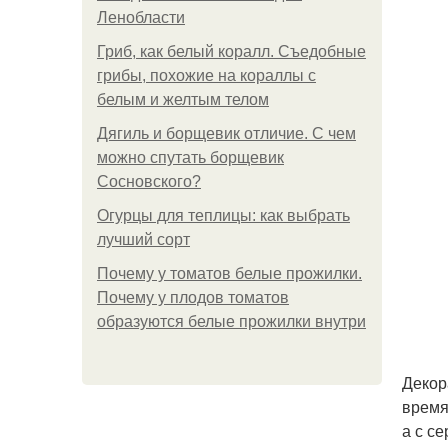
Ленобласти
Гриб, как белый коралл. Съедобные
грибы, похожие на кораллы с
белым и желтым телом
Дягиль и борщевик отличие. С чем
можно спутать борщевик
Сосновского?
Огурцы для теплицы: как выбрать
лучший сорт
Почему у томатов белые прожилки.
Почему у плодов томатов
образуются белые прожилки внутри
Декор
время
а с с