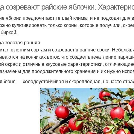
а созревают райские яблочки. Характерис
ие яблони предпочитают теплый климат и не подходят для 
ожно культивировать только клоны, которые получили, скр
ибиркой.
ка золотая ранняя
ится к летним сортам и созревает в ранние сроки. Небольш
ываются на кончиках веток, что создает впечатление парящи
ой окрас и отличные вкусовые характеристики, отличающие
азначены для продолжительного хранения и их нужно испол
яблоня — холодоустойчивая и скороплодная, но часто стра