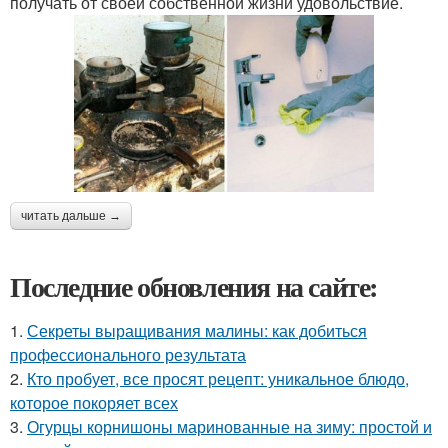
получать от своей собственной жизни удовольствие.
читать дальше →
Последние обновления на сайте:
1.
Секреты выращивания малины: как добиться
профессионального результата
2.
Кто пробует, все просят рецепт: уникальное блюдо,
которое покоряет всех
3.
Огурцы корнишоны маринованные на зиму: простой и