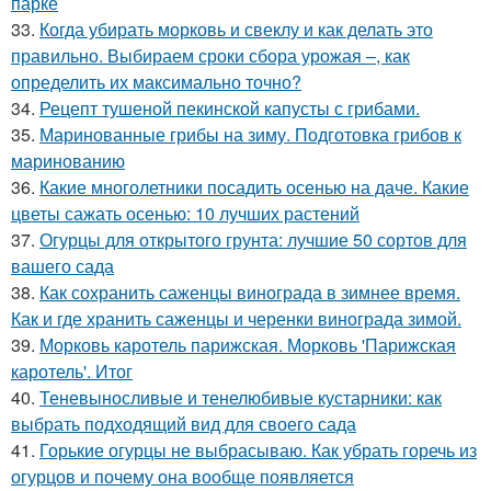
парке
33.
Когда убирать морковь и свеклу и как делать это
правильно. Выбираем сроки сбора урожая –, как
определить их максимально точно?
34.
Рецепт тушеной пекинской капусты с грибами.
35.
Маринованные грибы на зиму. Подготовка грибов к
маринованию
36.
Какие многолетники посадить осенью на даче. Какие
цветы сажать осенью: 10 лучших растений
37.
Огурцы для открытого грунта: лучшие 50 сортов для
вашего сада
38.
Как сохранить саженцы винограда в зимнее время.
Как и где хранить саженцы и черенки винограда зимой.
39.
Морковь каротель парижская. Морковь 'Парижская
каротель'. Итог
40.
Теневыносливые и тенелюбивые кустарники: как
выбрать подходящий вид для своего сада
41.
Горькие огурцы не выбрасываю. Как убрать горечь из
огурцов и почему она вообще появляется