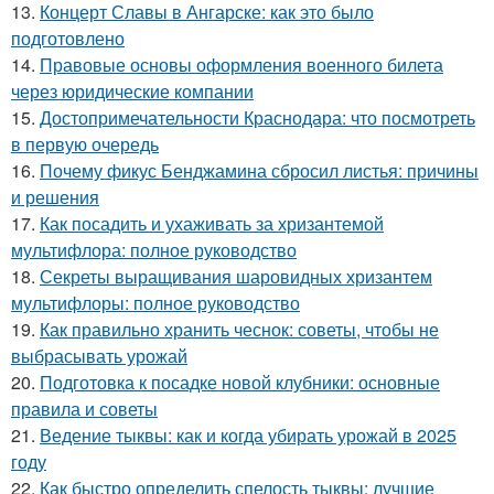
13.
Концерт Славы в Ангарске: как это было
подготовлено
14.
Правовые основы оформления военного билета
через юридические компании
15.
Достопримечательности Краснодара: что посмотреть
в первую очередь
16.
Почему фикус Бенджамина сбросил листья: причины
и решения
17.
Как посадить и ухаживать за хризантемой
мультифлора: полное руководство
18.
Секреты выращивания шаровидных хризантем
мультифлоры: полное руководство
19.
Как правильно хранить чеснок: советы, чтобы не
выбрасывать урожай
20.
Подготовка к посадке новой клубники: основные
правила и советы
21.
Ведение тыквы: как и когда убирать урожай в 2025
году
22.
Как быстро определить спелость тыквы: лучшие