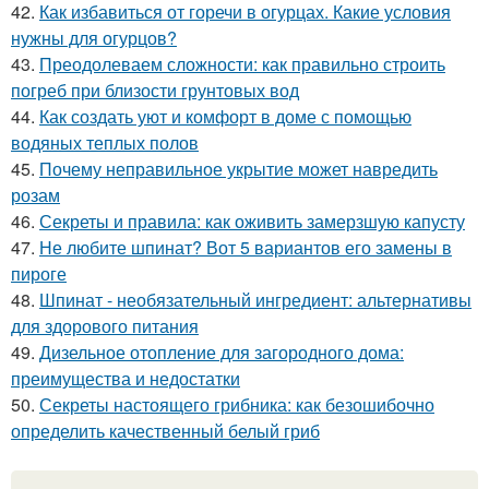
42.
Как избавиться от горечи в огурцах. Какие условия
нужны для огурцов?
43.
Преодолеваем сложности: как правильно строить
погреб при близости грунтовых вод
44.
Как создать уют и комфорт в доме с помощью
водяных теплых полов
45.
Почему неправильное укрытие может навредить
розам
46.
Секреты и правила: как оживить замерзшую капусту
47.
Не любите шпинат? Вот 5 вариантов его замены в
пироге
48.
Шпинат - необязательный ингредиент: альтернативы
для здорового питания
49.
Дизельное отопление для загородного дома:
преимущества и недостатки
50.
Секреты настоящего грибника: как безошибочно
определить качественный белый гриб