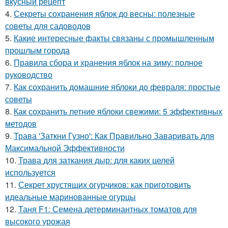
вкусный рецепт
4.
Секреты сохранения яблок до весны: полезные
советы для садоводов
5.
Какие интересные факты связаны с промышленным
прошлым города
6.
Правила сбора и хранения яблок на зиму: полное
руководство
7.
Как сохранить домашние яблоки до февраля: простые
советы
8.
Как сохранить летние яблоки свежими: 5 эффективных
методов
9.
Трава 'Заткни Гузно': Как Правильно Заваривать для
Максимальной Эффективности
10.
Трава для заткания дыр: для каких целей
используется
11.
Секрет хрустящих огурчиков: как приготовить
идеальные маринованные огурцы
12.
Таня F1: Семена детерминантных томатов для
высокого урожая