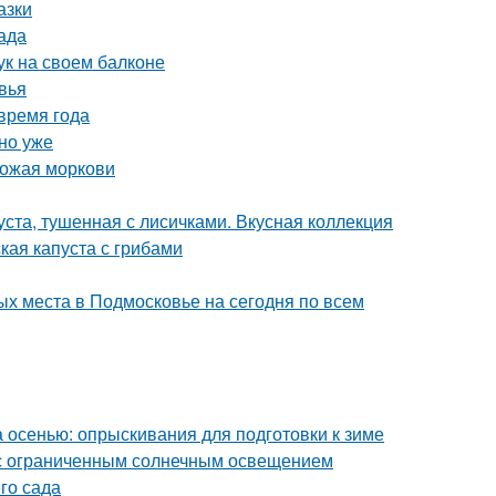
азки
ада
ук на своем балконе
вья
время года
но уже
рожая моркови
уста, тушенная с лисичками. Вкусная коллекция
кая капуста с грибами
х места в Подмосковье на сегодня по всем
а осенью: опрыскивания для подготовки к зиме
а с ограниченным солнечным освещением
го сада