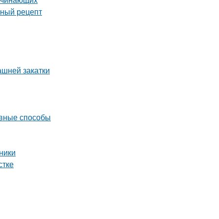
сный рецепт
ашней закатки
ивные способы
ники
стке