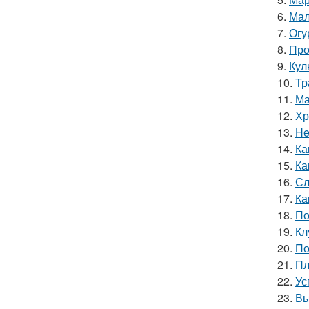
6.
Мал
7.
Огу
8.
Про
9.
Кул
10.
Тр
11.
Ма
12.
Хр
13.
He
14.
Ка
15.
Ка
16.
Сл
17.
Ка
18.
По
19.
Кл
20.
По
21.
Пл
22.
Ус
23.
Вы