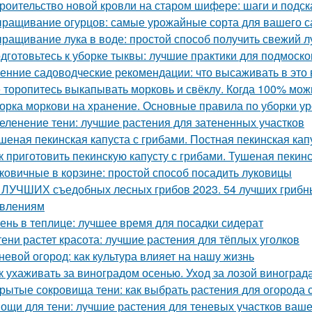
роительство новой кровли на старом шифере: шаги и подск
ращивание огурцов: самые урожайные сорта для вашего с
ращивание лука в воде: простой способ получить свежий л
дготовьтесь к уборке тыквы: лучшие практики для подмоско
енние садоводческие рекомендации: что высаживать в это 
 торопитесь выкапывать морковь и свёклу. Когда 100% мож
орка моркови на хранение. Основные правила по уборки у
еленение тени: лучшие растения для затененных участков
шеная пекинская капуста с грибами. Постная пекинская кап
к приготовить пекинскую капусту с грибами. Тушеная пекинс
ковичные в корзине: простой способ посадить луковицы
 ЛУЧШИХ съедобных лесных грибов 2023. 54 лучших грибны
влениям
ень в теплице: лучшее время для посадки сидерат
тени растет красота: лучшие растения для тёплых уголков
невой огород: как культура влияет на нашу жизнь
к ухаживать за виноградом осенью. Уход за лозой виноград
рытые сокровища тени: как выбрать растения для огород
ощи для тени: лучшие растения для теневых участков ваше