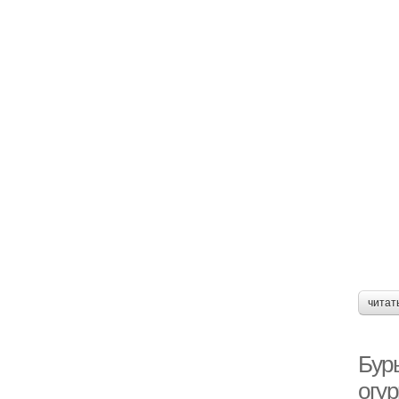
читат
Буры
огу