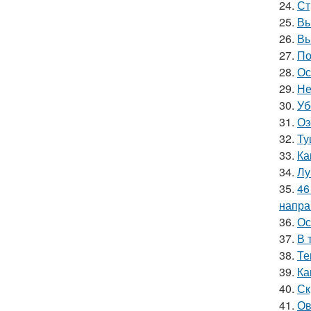
24.
Ст
25.
Вы
26.
Вы
27.
По
28.
Ос
29.
Не
30.
Уб
31.
Оз
32.
Ту
33.
Ка
34.
Лу
35.
46
напра
36.
Ос
37.
В 
38.
Те
39.
Ка
40.
Ск
41.
Ов