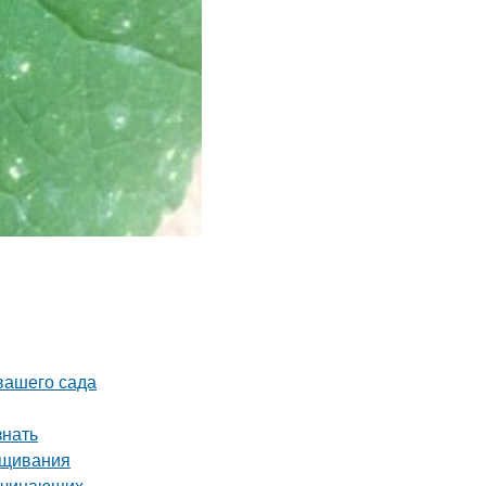
 вашего сада
знать
ащивания
начинающих