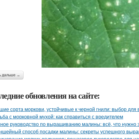
ь дальше →
ледние обновления на сайте:
шие сорта моркови, устойчивые к черной гнили: выбор для
ьба с морковной мухой: как справиться с вредителем
ное руководство по выращиванию малины: всё, что нужно 
ншейный способ посадки малины: секреты успешного выр
инование мелких огурчиков: пошаговое руководство для 