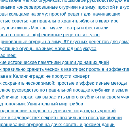
енькие консервированные огурчики на зиму: простой и вку
рцы кольцами на зиму: простой рецепт для начинающих
стые советы: как правильно хранить яблоки в квартире
ьтурная жизнь Москвы: музеи, театры и фестивали
ава от поноса: эффективные рецепты из гузно
ринованные огурцы на зиму: 67 вкусных рецептов для дом
устящие огурцы на зиму: маринад без уксуса
adlines:
кие исторические памятники дошли до наших дней
к правильно хранить чеснок в квартире: простые и эффект
ава в Калининграде: не пропусти концерт
к сохранить чеснок зимой: простые и эффективные методы
лное руководство по правильной посадке клубники и земля
убничная горка: как вырастить много клубники на своем уча
д тополями: Удивительный мир грибов
одоношение плодовых деревьев: когда ждать урожай
пех в садоводстве: секреты правильного посадки яблони
ращивание огурцов на даче: советы и рекомендации