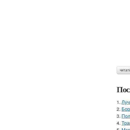
читат
Пос
1.
Луч
2.
Бор
3.
Пол
4.
Тра
5.
Мар