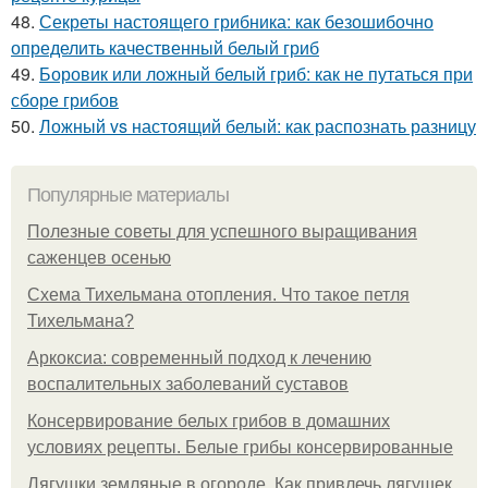
48.
Секреты настоящего грибника: как безошибочно
определить качественный белый гриб
49.
Боровик или ложный белый гриб: как не путаться при
сборе грибов
50.
Ложный vs настоящий белый: как распознать разницу
Популярные материалы
Полезные советы для успешного выращивания
саженцев осенью
Схема Тихельмана отопления. Что такое петля
Тихельмана?
Аркоксиа: современный подход к лечению
воспалительных заболеваний суставов
Консервирование белых грибов в домашних
условиях рецепты. Белые грибы консервированные
Лягушки земляные в огороде. Как привлечь лягушек