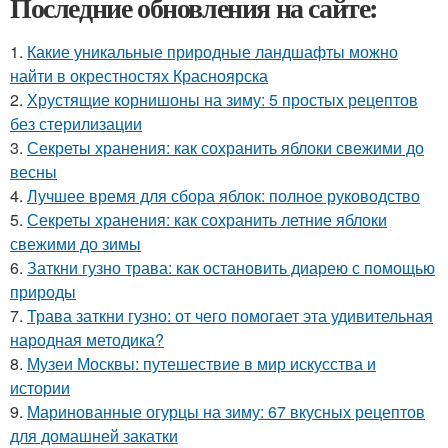
Последние обновления на сайте:
1.
Какие уникальные природные ландшафты можно
найти в окрестностях Красноярска
2.
Хрустящие корнишоны на зиму: 5 простых рецептов
без стерилизации
3.
Секреты хранения: как сохранить яблоки свежими до
весны
4.
Лучшее время для сбора яблок: полное руководство
5.
Секреты хранения: как сохранить летние яблоки
свежими до зимы
6.
Заткни гузно трава: как остановить диарею с помощью
природы
7.
Трава заткни гузно: от чего помогает эта удивительная
народная методика?
8.
Музеи Москвы: путешествие в мир искусства и
истории
9.
Маринованные огурцы на зиму: 67 вкусных рецептов
для домашней закатки