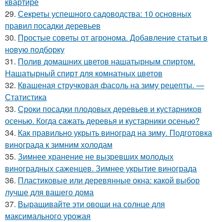
квартире
29.
Секреты успешного садоводства: 10 основных
правил посадки деревьев
30.
Простые советы от агронома. Добавление статьи в
новую подборку
31.
Полив домашних цветов нашатырным спиртом.
Нашатырный спирт для комнатных цветов
32.
Квашеная стручковая фасоль на зиму рецепты. —
Статистика
33.
Сроки посадки плодовых деревьев и кустарников
осенью. Когда сажать деревья и кустарники осенью?
34.
Как правильно укрыть виноград на зиму. Подготовка
винограда к зимним холодам
35.
Зимнее хранение не вызревших молодых
виноградных саженцев. Зимнее укрытие винограда
36.
Пластиковые или деревянные окна: какой выбор
лучше для вашего дома
37.
Выращивайте эти овощи на солнце для
максимального урожая