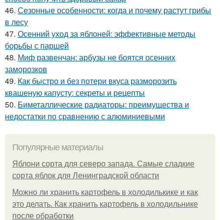
46.
Сезонные особенности: когда и почему растут грибы
в лесу
47.
Осенний уход за яблоней: эффективные методы
борьбы с паршей
48.
Миф развенчан: арбузы не боятся осенних
заморозков
49.
Как быстро и без потери вкуса разморозить
квашеную капусту: секреты и рецепты
50.
Биметаллические радиаторы: преимущества и
недостатки по сравнению с алюминиевыми
Популярные материалы
Яблони сорта для северо запада. Самые сладкие
сорта яблок для Ленинградской области
Можно ли хранить картофель в холодилькике и как
это делать. Как хранить картофель в холодильнике
после обработки