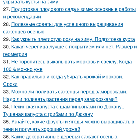
укрывать кусты на зиму
27.
Подготовка плодового сада к зиме: основные работы
и рекомендации
28.
Полезные советы для успешного выращивания
саженцев осенью
29.
Как укрыть плетистую розу на зиму. Подготовка куста
30.
Какая черепица лучше с покрытием или нет. Размер и
геометрия
31.
Не торопитесь выкапывать морковь и свёклу. Когда
100% можно уже
32.
Как правильно и когда убирать урожай моркови.
Сроки
33.
Можно ли поливать саженцы перед заморозками.
Надо ли поливать растения перед заморозками?
34.
Пекинская капуста с шампиньонами по Дюкану..
Тушеная капуста с грибами по Дюкану
35.
Узнайте, какие фрукты и ягоды можно выращивать в
тени и получать хороший урожай
36.
Какие декоративные деревья сажают осенью.