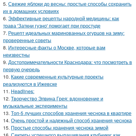
5.
Свежие яблоки до весны: простые способы сохранить
их в домашних условиях
6.
Эффективные рецепты народной медицины: как
трава 'Заткни гузно' помогает при простуде
7.
Рецепт идеальных маринованных огурцов на зиму:
проверенные советы
8.
Интересные факты о Москве, которые вам
неизвестны
9.
Достопримечательности Краснодара: что посмотреть в
первую очередь
10.
Какие современные культурные проекты
реализуются в Ижевске
11.
Headlines:
12.
Творчество Элвина Грея: вдохновение и
музыкальные эксперименты
13.
Топ-5 лучших способов хранения чеснока в квартире
14.
Очень простой и надежный способ хранения чеснока
15.
Простые способы хранения чеснока зимой
16.
Секреты успешного выращивания клубники: как