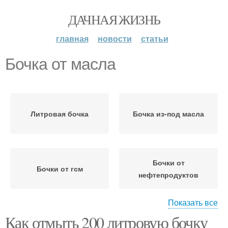
ДАЧНАЯ ЖИЗНЬ
главная
новости
статьи
Бочка от масла
Литровая бочка
Бочка из-под масла
Бочки от
Бочки от гсм
нефтепродуктов
Показать все
Как отмыть 200 литровую бочку
Масло с разных
Бочки от масла