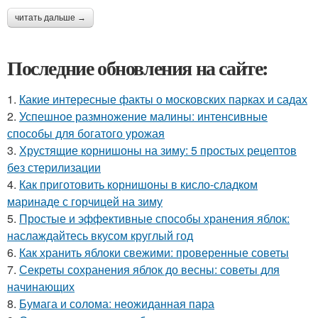
читать дальше →
Последние обновления на сайте:
1.
Какие интересные факты о московских парках и садах
2.
Успешное размножение малины: интенсивные
способы для богатого урожая
3.
Хрустящие корнишоны на зиму: 5 простых рецептов
без стерилизации
4.
Как приготовить корнишоны в кисло-сладком
маринаде с горчицей на зиму
5.
Простые и эффективные способы хранения яблок:
наслаждайтесь вкусом круглый год
6.
Как хранить яблоки свежими: проверенные советы
7.
Секреты сохранения яблок до весны: советы для
начинающих
8.
Бумага и солома: неожиданная пара