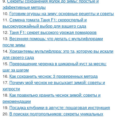
9.
Секреты сохранения яблок до зимы: простые и
эффективные методы
10.
Готовим огурцы на зиму: основные рецепты и советы
11.
Семена томата Таня F1: скороспелый и
высокоурожайный выбор для вашего сада
12.
Таня F1: секрет высокого урожая помидоров
13.
Весенняя помощь: что делать с мультифлорами
после зимы
14.
Хризантемы мультифлора: это та, которую вы искали
для своего сада
15.
Превращение черенка в шикарный куст за месяц:
шаг за шагом
16.
Как сохранить чеснок: 3 проверенных метода
17.
Почему мой чеснок не высыхает зимой: советы и
хитрости
18.
Как правильно хранить чеснок зимой: советы и
рекомендации
19.
Посадка клубники в августе: пошаговая инструкция
20.
В поисках подтопольников: секреты уникальных