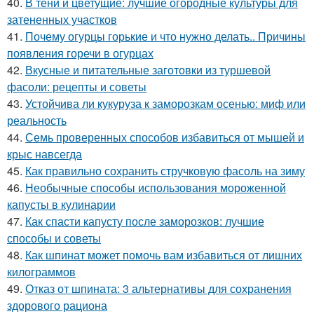
40.
В тени и цветущие: лучшие огородные культуры для
затененных участков
41.
Почему огурцы горькие и что нужно делать.. Причины
появления горечи в огурцах
42.
Вкусные и питательные заготовки из туршевой
фасоли: рецепты и советы
43.
Устойчива ли кукуруза к заморозкам осенью: миф или
реальность
44.
Семь проверенных способов избавиться от мышей и
крыс навсегда
45.
Как правильно сохранить стручковую фасоль на зиму
46.
Необычные способы использования мороженной
капусты в кулинарии
47.
Как спасти капусту после заморозков: лучшие
способы и советы
48.
Как шпинат может помочь вам избавиться от лишних
килограммов
49.
Отказ от шпината: 3 альтернативы для сохранения
здорового рациона