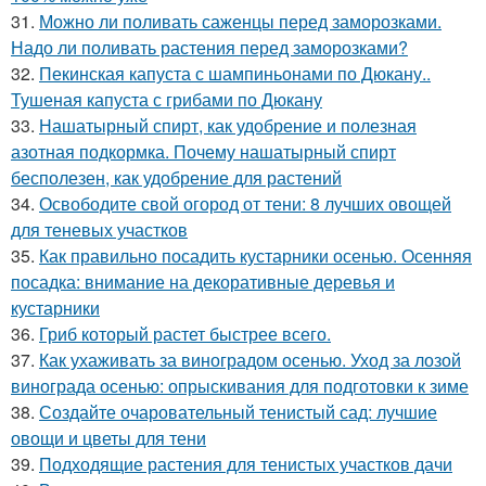
31.
Можно ли поливать саженцы перед заморозками.
Надо ли поливать растения перед заморозками?
32.
Пекинская капуста с шампиньонами по Дюкану..
Тушеная капуста с грибами по Дюкану
33.
Нашатырный спирт, как удобрение и полезная
азотная подкормка. Почему нашатырный спирт
бесполезен, как удобрение для растений
34.
Освободите свой огород от тени: 8 лучших овощей
для теневых участков
35.
Как правильно посадить кустарники осенью. Осенняя
посадка: внимание на декоративные деревья и
кустарники
36.
Гриб который растет быстрее всего.
37.
Как ухаживать за виноградом осенью. Уход за лозой
винограда осенью: опрыскивания для подготовки к зиме
38.
Создайте очаровательный тенистый сад: лучшие
овощи и цветы для тени
39.
Подходящие растения для тенистых участков дачи