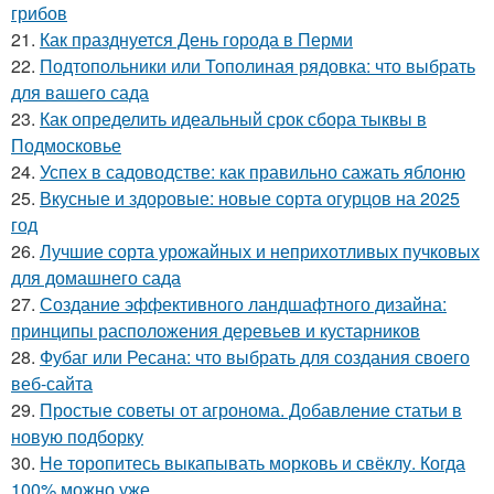
грибов
21.
Как празднуется День города в Перми
22.
Подтопольники или Тополиная рядовка: что выбрать
для вашего сада
23.
Как определить идеальный срок сбора тыквы в
Подмосковье
24.
Успех в садоводстве: как правильно сажать яблоню
25.
Вкусные и здоровые: новые сорта огурцов на 2025
год
26.
Лучшие сорта урожайных и неприхотливых пучковых
для домашнего сада
27.
Создание эффективного ландшафтного дизайна:
принципы расположения деревьев и кустарников
28.
Фубаг или Ресана: что выбрать для создания своего
веб-сайта
29.
Простые советы от агронома. Добавление статьи в
новую подборку
30.
Не торопитесь выкапывать морковь и свёклу. Когда
100% можно уже