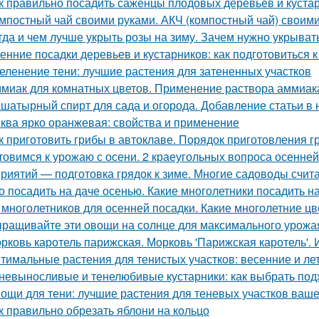
к правильно посадить саженцы плодовых деревьев и куста
мпостный чай своими руками. АКЧ (компостный чай) своим
гда и чем лучше укрыть розы на зиму. Зачем нужно укрывать
енние посадки деревьев и кустарников: как подготовиться к
еленение тени: лучшие растения для затененных участков
миак для комнатных цветов. Применение раствора аммиака
шатырный спирт для сада и огорода. Добавление статьи в
ква ярко оранжевая: свойства и применение
к приготовить грибы в автоклаве. Порядок приготовления 
товимся к урожаю с осени. 2 краеугольных вопроса осенней
риятий — подготовка грядок к зиме. Многие садоводы счита
о посадить на даче осенью. Какие многолетники посадить 
 многолетников для осенней посадки. Какие многолетние ц
ращивайте эти овощи на солнце для максимального урожа
рковь каротель парижская. Морковь 'Парижская каротель'. 
тимальные растения для тенистых участков: весенние и ле
невыносливые и тенелюбивые кустарники: как выбрать под
ощи для тени: лучшие растения для теневых участков ваше
к правильно обрезать яблони на кольцо