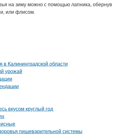
евья на зиму можно с помощью лапника, обернув
ги, или флисом.
я в Калининградской области
ий урожай
дации
мендации
сь вкусом круглый год
ях
писные
 здоровья пищеварительной системы