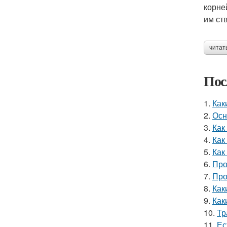
корне
им ст
читат
Пос
1.
Как
2.
Осн
3.
Как
4.
Как
5.
Как
6.
Про
7.
Про
8.
Как
9.
Как
10.
Тр
11.
Ес