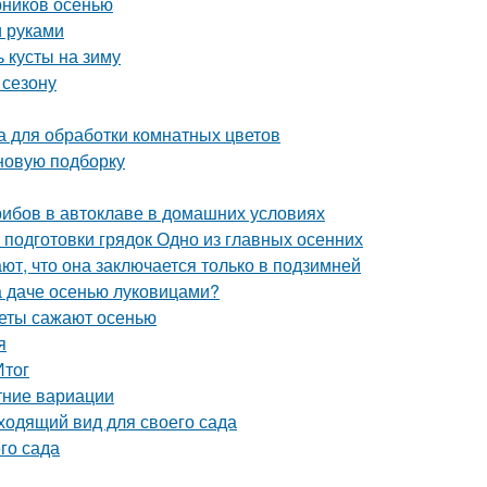
рников осенью
и руками
 кусты на зиму
 сезону
 для обработки комнатных цветов
 новую подборку
грибов в автоклаве в домашних условиях
 подготовки грядок Одно из главных осенних
ют, что она заключается только в подзимней
на даче осенью луковицами?
веты сажают осенью
я
Итог
тние вариации
ходящий вид для своего сада
го сада