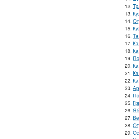
12.
Тр
13.
Ку
14.
Ог
15.
Ку
16.
Та
17.
Ка
18.
Ка
19.
По
20.
Ка
21.
Ка
22.
Ка
23.
Ар
24.
По
25.
Гр
26.
Яб
27.
Ве
28.
Ог
29.
Ос