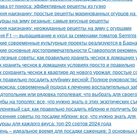
ава от поноса: эффективные рецепты из гузно
хня наизнанку: простые рецепты маринованных огурцов на
урцы на зиму резаные: самые вкусные рецепты
хня наизнанку: неожиданные рецепты на зиму с огурцами
ня F1 — выращивание и уход за семенами томатов Seminis
кие современные культурные проекты реализуются в Барн
кие основные достопримечательности Ставрополя рекоменд
лезные советы: как правильно хранить чеснок в домашних 
к хранить чеснок в домашних условиях просто и правильно
к сохранить чеснок в квартире до нового урожая: простые 
к правильно посадить клубнику весной: Полное руководст
коксиа: современный подход к лечению воспалительных за
дтопольник или рядовка тополевая: что выбрать для своего
ибы на тополях: все, что нужно знать о этих экзотических с
лоневый сад: как правильно посадить яблоню и получить 
сенние советы по посадке яблони: все, что нужно знать д
урцы для каждого вкуса: топ-20 сортов 2024 года
ень – идеальное время для посадки саженцев: 3 основных 