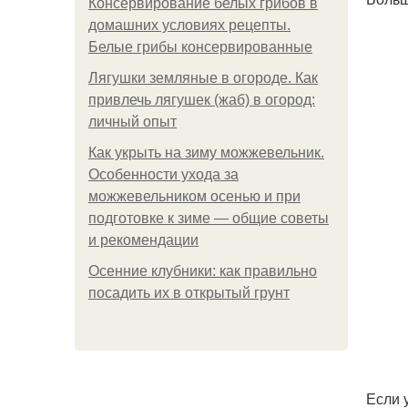
Консервирование белых грибов в
домашних условиях рецепты.
Белые грибы консервированные
Лягушки земляные в огороде. Как
привлечь лягушек (жаб) в огород:
личный опыт
Как укрыть на зиму можжевельник.
Особенности ухода за
можжевельником осенью и при
подготовке к зиме — общие советы
и рекомендации
Осенние клубники: как правильно
посадить их в открытый грунт
Если 