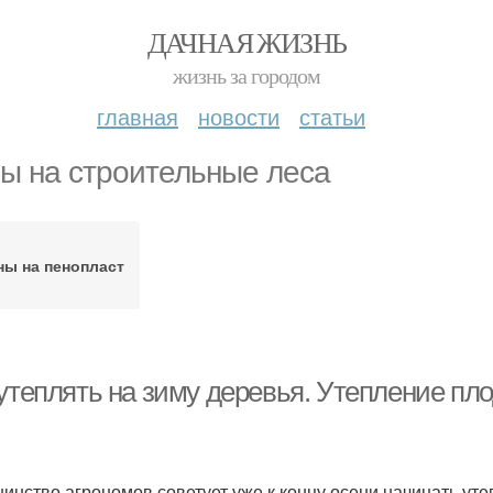
ДАЧНАЯ ЖИЗНЬ
жизнь за городом
главная
новости
статьи
ы на строительные леса
ны на пенопласт
 утеплять на зиму деревья. Утепление пл
инство агрономов советует уже к концу осени начинать ут