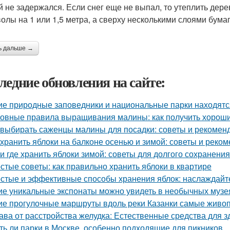
й не задержался. Если снег еще не выпал, то утеплить дер
волы на 1 или 1,5 метра, а сверху несколькими слоями бума
ь дальше →
ледние обновления на сайте:
ие природные заповедники и национальные парки находятс
овные правила выращивания малины: как получить хорош
 выбирать саженцы малины для посадки: советы и рекомен
 хранить яблоки на балконе осенью и зимой: советы и реко
 и где хранить яблоки зимой: советы для долгого сохранения
стые советы: как правильно хранить яблоки в квартире
стые и эффективные способы хранения яблок: наслаждайте
ие уникальные экспонаты можно увидеть в необычных музе
ие прогулочные маршруты вдоль реки Казанки самые живо
ава от расстройства желудка: Естественные средства для
ть ли парки в Москве, особенно подходящие для пикников