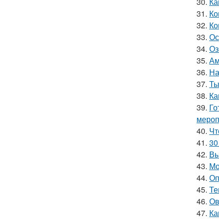
30.
Ка
31.
Ко
32.
Ко
33.
Ос
34.
Оз
35.
Ам
36.
На
37.
Ты
38.
Ка
39.
Го
мероп
40.
Чт
41.
30
42.
Вы
43.
Мо
44.
Оп
45.
Те
46.
Ов
47.
Ка