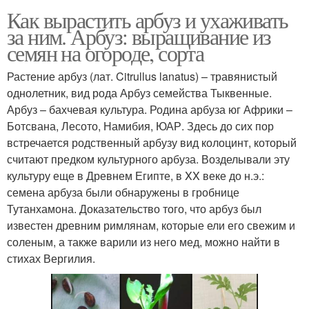
Как вырастить арбуз и ухаживать
за ним. Арбуз: выращивание из
семян на огороде, сорта
Растение арбуз (лат. Citrullus lanatus) – травянистый
однолетник, вид рода Арбуз семейства Тыквенные.
Арбуз – бахчевая культура. Родина арбуза юг Африки –
Ботсвана, Лесото, Намибия, ЮАР. Здесь до сих пор
встречается родственный арбузу вид колоцинт, который
считают предком культурного арбуза. Возделывали эту
культуру еще в Древнем Египте, в XX веке до н.э.:
семена арбуза были обнаружены в гробнице
Тутанхамона. Доказательство того, что арбуз был
известен древним римлянам, которые ели его свежим и
соленым, а также варили из него мед, можно найти в
стихах Вергилия.