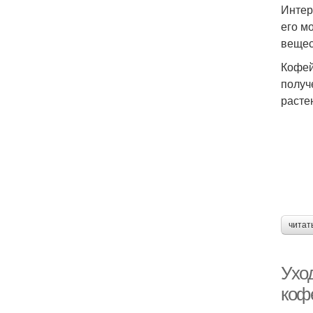
Интер
его м
вещес
Кофей
получ
расте
читат
Ухо
коф