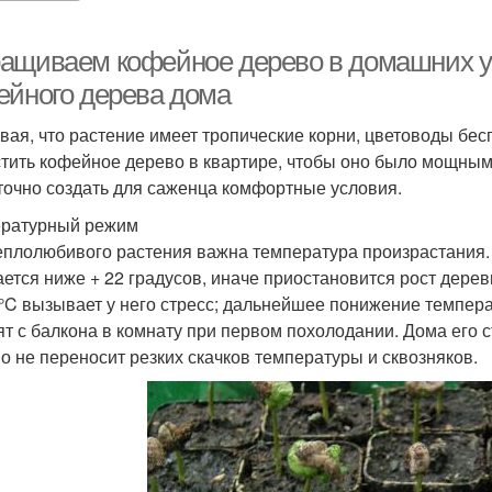
ащиваем кофейное дерево в домашних у
ейного дерева дома
вая, что растение имеет тропические корни, цветоводы бес
тить кофейное дерево в квартире, чтобы оно было мощным 
точно создать для саженца комфортные условия.
ратурный режим
еплолюбивого растения важна температура произрастания. 
ается ниже + 22 градусов, иначе приостановится рост дер
0°C вызывает у него стресс; дальнейшее понижение темпера
ят с балкона в комнату при первом похолодании. Дома его 
о не переносит резких скачков температуры и сквозняков.