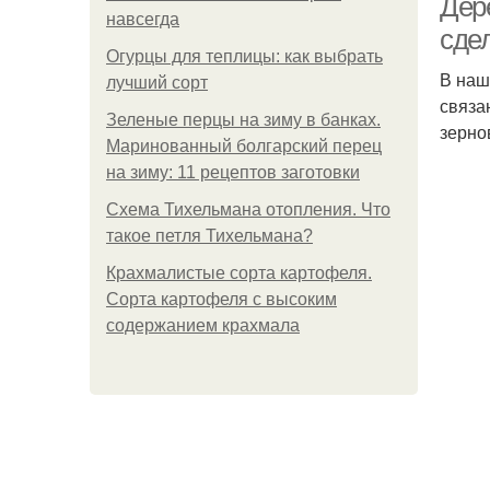
Дер
навсегда
сде
Огурцы для теплицы: как выбрать
В наш
лучший сорт
связа
Зеленые перцы на зиму в банках.
зерно
Маринованный болгарский перец
на зиму: 11 рецептов заготовки
Схема Тихельмана отопления. Что
такое петля Тихельмана?
Крахмалистые сорта картофеля.
Сорта картофеля с высоким
содержанием крахмала