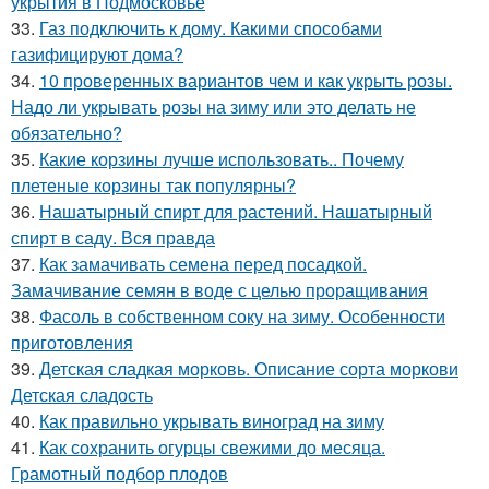
укрытия в Подмосковье
33.
Газ подключить к дому. Какими способами
газифицируют дома?
34.
10 проверенных вариантов чем и как укрыть розы.
Надо ли укрывать розы на зиму или это делать не
обязательно?
35.
Какие корзины лучше использовать.. Почему
плетеные корзины так популярны?
36.
Нашатырный спирт для растений. Нашатырный
спирт в саду. Вся правда
37.
Как замачивать семена перед посадкой.
Замачивание семян в воде с целью проращивания
38.
Фасоль в собственном соку на зиму. Особенности
приготовления
39.
Детская сладкая морковь. Описание сорта моркови
Детская сладость
40.
Как правильно укрывать виноград на зиму
41.
Как сохранить огурцы свежими до месяца.
Грамотный подбор плодов