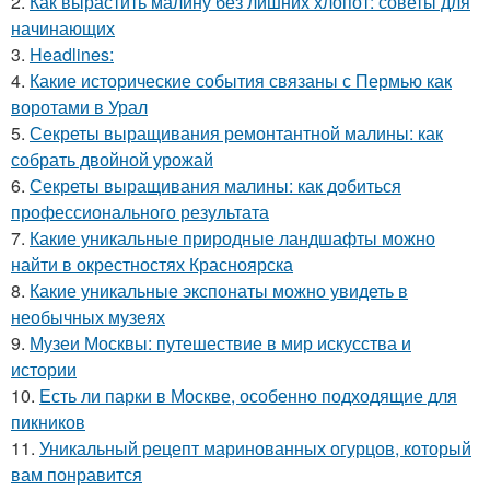
2.
Как вырастить малину без лишних хлопот: советы для
начинающих
3.
Headlines:
4.
Какие исторические события связаны с Пермью как
воротами в Урал
5.
Секреты выращивания ремонтантной малины: как
собрать двойной урожай
6.
Секреты выращивания малины: как добиться
профессионального результата
7.
Какие уникальные природные ландшафты можно
найти в окрестностях Красноярска
8.
Какие уникальные экспонаты можно увидеть в
необычных музеях
9.
Музеи Москвы: путешествие в мир искусства и
истории
10.
Есть ли парки в Москве, особенно подходящие для
пикников
11.
Уникальный рецепт маринованных огурцов, который
вам понравится