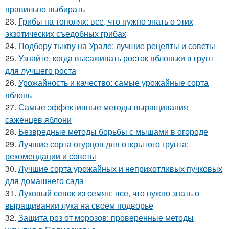
правильно выбирать
23.
Грибы на тополях: все, что нужно знать о этих
экзотических съедобных грибах
24.
Подберу тыкву на Урале: лучшие рецепты и советы
25.
Узнайте, когда высаживать росток яблоньки в грунт
для лучшего роста
26.
Урожайность и качество: самые урожайные сорта
яблонь
27.
Самые эффективные методы выращивания
саженцев яблони
28.
Безвредные методы борьбы с мышами в огороде
29.
Лучшие сорта огурцов для открытого грунта:
рекомендации и советы
30.
Лучшие сорта урожайных и неприхотливых пучковых
для домашнего сада
31.
Луковый севок из семян: все, что нужно знать о
выращивании лука на своем подворье
32.
Защита роз от морозов: проверенные методы