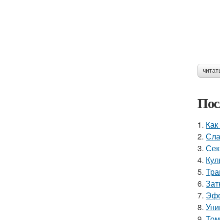
читат
Пос
1.
Как
2.
Сла
3.
Сек
4.
Кул
5.
Тра
6.
Зат
7.
Эфф
8.
Уни
9.
Том