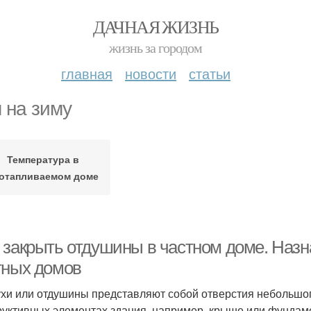
ДАЧНАЯ ЖИЗНЬ
жизнь за городом
главная
новости
статьи
 на зиму
Температура в
отапливаемом доме
 закрыть отдушины в частном доме. Назн
тных домов
хи или отдушины представляют собой отверстия небольшо
руктивных элементах здания, например, крыше или фундам