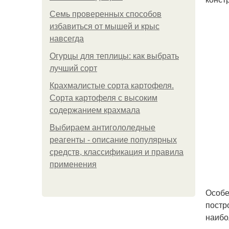
Семь проверенных способов
избавиться от мышей и крыс
навсегда
Огурцы для теплицы: как выбрать
лучший сорт
Крахмалистые сорта картофеля.
Сорта картофеля с высоким
содержанием крахмала
Выбираем антигололедные
реагенты - описание популярных
средств, классификация и правила
применения
Особе
постр
наибо