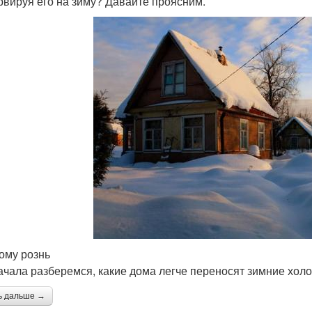
рвируя его на зиму? Давайте проясним.
ому рознь
ачала разберемся, какие дома легче переносят зимние холо
ь дальше →