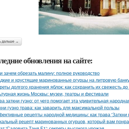
ь дальше →
ледние обновления на сайте:
 и зачем обрезать малину: полное руководство
дкие и хрустящие маринованные огурцы на литровую банку
реты долгого хранения яблок: как сохранить их свежесть до
ьтурная жизнь Москвы: музеи, театры и фестивали
ва заткни гузно: от чего помогает эта удивительная народн
кни гузно трава: как заварить для максимальной пользы
ективные рецепты народной медицины: как трава 'Заткни г
кальный рецепт маринованных огурцов, который вам понр
ат 'Садовита Таня F1': секреты высокого урожая