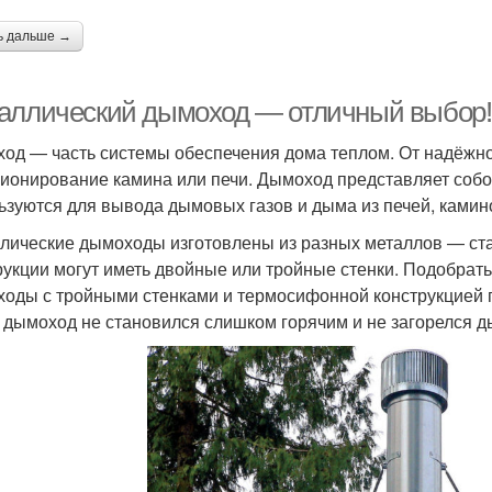
ь дальше →
аллический дымоход — отличный выбор!
од — часть системы обеспечения дома теплом. От надёжн
ионирование камина или печи. Дымоход представляет собой
ьзуются для вывода дымовых газов и дыма из печей, камино
лические дымоходы изготовлены из разных металлов — стал
рукции могут иметь двойные или тройные стенки. Подобрат
оды с тройными стенками и термосифонной конструкцией 
 дымоход не становился слишком горячим и не загорелся 