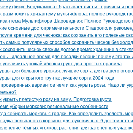
чему фикус Бенджамина сбрасывает листья: причины и ре
к размножить хризантему мультифлора: полное руководств
изантема Мультифлора Шаровидная: Полное Руководство
кие основные достопримечательности Ставрополя рекоменд
псула времени для чеснока: как сохранить его полезные св
ть самых популярных способов сохранить чеснок без холо
к сохранить чеснок свежим долгое время: хранение в стекл
ень - идеальное время для посадки яблони: почему это так и
к увеличить урожай яблок и груш: два простых правила
урцы для большого урожая: лучшие сорта для вашего огор
урцы для открытого грунта: лучшие сорта 2024 года
 проверенных вариантов чем и как укрыть розы. Надо ли укр
тельно?
к укрыть плетистую розу на зиму. Подготовка куста
емя уборки моркови: региональные особенности
гда собирать морковь с грядки. Как определить зрелость мо
садка тюльпанов в корзины для луковичных. 9 достоинств 
еленение тёмных уголков: растения для затенённых участк