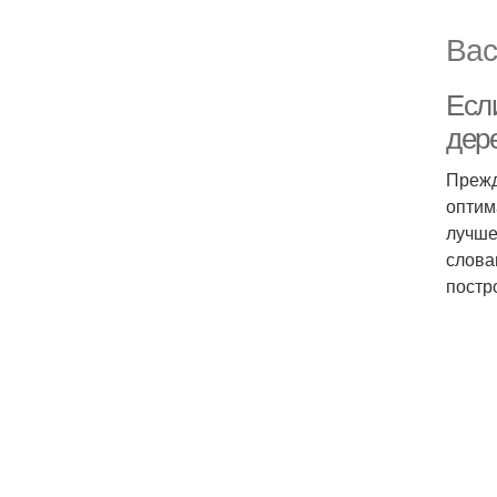
Вас
Есл
дер
Прежд
оптим
лучше
слова
постр