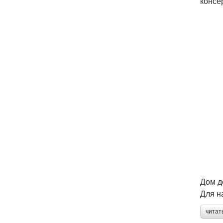
консе
Дом д
Для н
читат