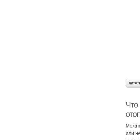
читат
Что 
отоп
Можно
или н