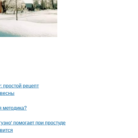
: простой рецепт
 весны
ая методика?
узно' помогает при простуде
авится