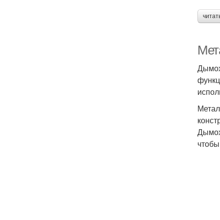
читат
Мет
Дымох
функц
испол
Метал
конст
Дымох
чтобы