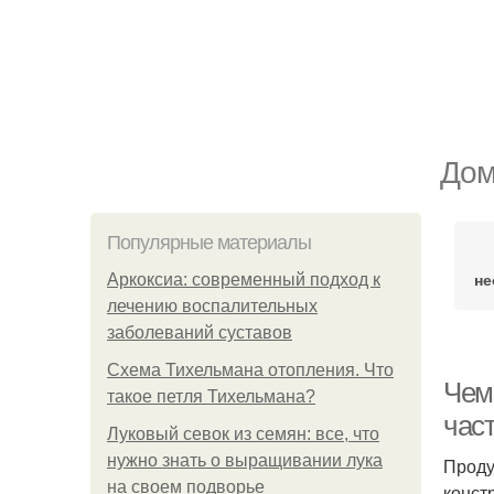
Дом
Популярные материалы
не
Аркоксиа: современный подход к
лечению воспалительных
заболеваний суставов
Схема Тихельмана отопления. Что
Чем
такое петля Тихельмана?
час
Луковый севок из семян: все, что
нужно знать о выращивании лука
Проду
на своем подворье
конст