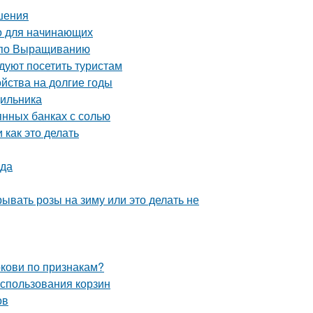
шения
о для начинающих
 по Выращиванию
уют посетить туристам
ойства на долгие годы
дильника
янных банках с солью
 как это делать
ода
ывать розы на зиму или это делать не
ркови по признакам?
использования корзин
ов