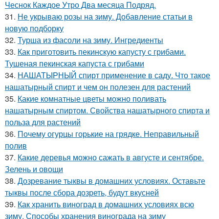
Чеснок Каждое Утро Два месяца Подряд.
31.
Не укрываю розы на зиму. Добавление статьи в
новую подборку
32.
Турша из фасоли на зиму. Ингредиенты
33.
Как приготовить пекинскую капусту с грибами.
Тушеная пекинская капуста с грибами
34.
НАШАТЫРНЫЙ спирт применение в саду. Что такое
нашатырный спирт и чем он полезен для растений
35.
Какие комнатные цветы можно поливать
нашатырным спиртом. Свойства нашатырного спирта и
польза для растений
36.
Почему огурцы горькие на грядке. Неправильный
полив
37.
Какие деревья можно сажать в августе и сентябре.
Зелень и овощи
38.
Дозревание тыквы в домашних условиях. Оставьте
тыквы после сбора дозреть, будут вкусней
39.
Как хранить виноград в домашних условиях всю
зиму. Способы хранения винограда на зиму