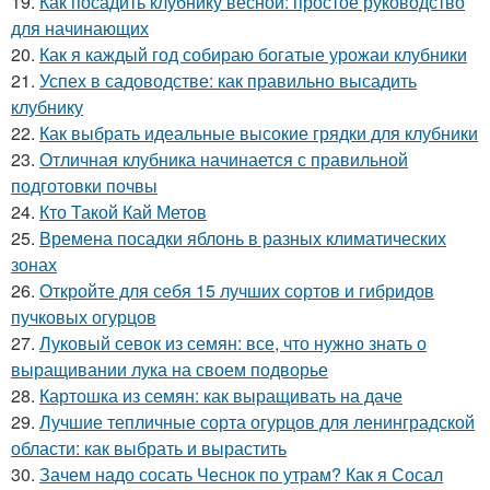
19.
Как посадить клубнику весной: простое руководство
для начинающих
20.
Как я каждый год собираю богатые урожаи клубники
21.
Успех в садоводстве: как правильно высадить
клубнику
22.
Как выбрать идеальные высокие грядки для клубники
23.
Отличная клубника начинается с правильной
подготовки почвы
24.
Кто Такой Кай Метов
25.
Времена посадки яблонь в разных климатических
зонах
26.
Откройте для себя 15 лучших сортов и гибридов
пучковых огурцов
27.
Луковый севок из семян: все, что нужно знать о
выращивании лука на своем подворье
28.
Картошка из семян: как выращивать на даче
29.
Лучшие тепличные сорта огурцов для ленинградской
области: как выбрать и вырастить
30.
Зачем надо сосать Чеснок по утрам? Как я Сосал