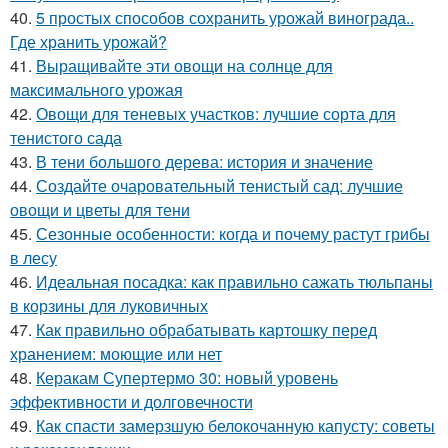
40.
5 простых способов сохранить урожай винограда..
Где хранить урожай?
41.
Выращивайте эти овощи на солнце для
максимального урожая
42.
Овощи для теневых участков: лучшие сорта для
тенистого сада
43.
В тени большого дерева: история и значение
44.
Создайте очаровательный тенистый сад: лучшие
овощи и цветы для тени
45.
Сезонные особенности: когда и почему растут грибы
в лесу
46.
Идеальная посадка: как правильно сажать тюльпаны
в корзины для луковичных
47.
Как правильно обрабатывать картошку перед
хранением: моющие или нет
48.
Керакам Супертермо 30: новый уровень
эффективности и долговечности
49.
Как спасти замерзшую белокочанную капусту: советы