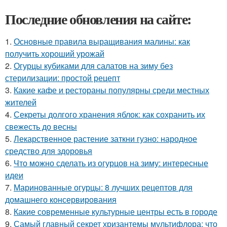
Последние обновления на сайте:
1.
Основные правила выращивания малины: как
получить хороший урожай
2.
Огурцы кубиками для салатов на зиму без
стерилизации: простой рецепт
3.
Какие кафе и рестораны популярны среди местных
жителей
4.
Секреты долгого хранения яблок: как сохранить их
свежесть до весны
5.
Лекарственное растение заткни гузно: народное
средство для здоровья
6.
Что можно сделать из огурцов на зиму: интересные
идеи
7.
Маринованные огурцы: 8 лучших рецептов для
домашнего консервирования
8.
Какие современные культурные центры есть в городе
9.
Самый главный секрет хризантемы мультифлора: что