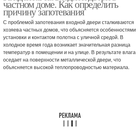
частном доме. Как определить
причину запотевания
С проблемой запотевания входной двери сталкиваются
хозяева частных домов, что объясняется особенностями
Двери в частный дом
Дверь в частный дом
установки и контактом полотна с уличной средой. В
холодное время года возникает значительная разница
температур в помещении и на улице. В результате влага
оседает на поверхности металлической двери, что
Теплые двери
Уличные двери
объясняется высокой теплопроводностью материала.
Стальные двери
Пластиковые двери
Дверь со стеклом
Двери из стекла