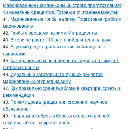
Маринованные шампиньоны быстрого приготовления:
10 идеальных рецептов. Готовы в считанные минуты!
41.
Маринованные грибы на зиму. Подготовка грибов к
маринованию
42.
Грибы с овощами на зиму. Ингредиенты
43.
В тени не растет: 10 растений для тени на даче
44.
Вкусный рецепт рагу из пекинской капусты с
лисичками
45.
Как правильно консервировать огурцы на зиму в 1-
литровых банках
46.
Идеальные заготовки: 12 лучших рецептов
маринованных огурцов на зиму
47.
Как правильно хранить яблоки в квартире: советы и
рекомендации
48.
Почему дрова трещат при сгорании: научное
объяснение
49.
Правильная обрезка березы осенью и весной:
секреты заботы за древесиной