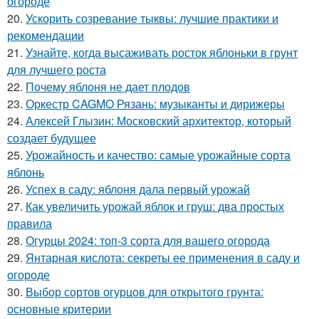
огороде
20.
Ускорить созревание тыквы: лучшие практики и
рекомендации
21.
Узнайте, когда высаживать росток яблоньки в грунт
для лучшего роста
22.
Почему яблоня не дает плодов
23.
Оркестр CAGMO Рязань: музыканты и дирижеры
24.
Алексей Глызин: Московский архитектор, который
создает будущее
25.
Урожайность и качество: самые урожайные сорта
яблонь
26.
Успех в саду: яблоня дала первый урожай
27.
Как увеличить урожай яблок и груш: два простых
правила
28.
Огурцы 2024: топ-3 сорта для вашего огорода
29.
Янтарная кислота: секреты ее применения в саду и
огороде
30.
Выбор сортов огурцов для открытого грунта:
основные критерии