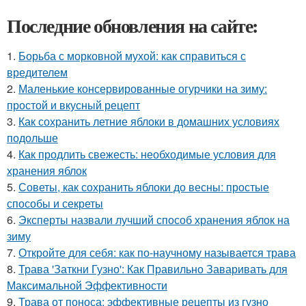
Последние обновления на сайте:
1.
Борьба с морковной мухой: как справиться с
вредителем
2.
Маленькие консервированные огурчики на зиму:
простой и вкусный рецепт
3.
Как сохранить летние яблоки в домашних условиях
подольше
4.
Как продлить свежесть: необходимые условия для
хранения яблок
5.
Советы, как сохранить яблоки до весны: простые
способы и секреты
6.
Эксперты назвали лучший способ хранения яблок на
зиму
7.
Откройте для себя: как по-научному называется трава
8.
Трава 'Заткни Гузно': Как Правильно Заваривать для
Максимальной Эффективности
9.
Трава от поноса: эффективные рецепты из гузно