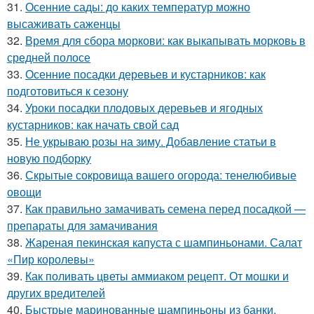
31.
Осенние сады: до каких температур можно
высаживать саженцы
32.
Время для сбора моркови: как выкапывать морковь в
средней полосе
33.
Осенние посадки деревьев и кустарников: как
подготовиться к сезону
34.
Уроки посадки плодовых деревьев и ягодных
кустарников: как начать свой сад
35.
Не укрываю розы на зиму. Добавление статьи в
новую подборку
36.
Скрытые сокровища вашего огорода: тенелюбивые
овощи
37.
Как правильно замачивать семена перед посадкой —
препараты для замачивания
38.
Жареная пекинская капуста с шампиньонами. Салат
«Пир королевы»
39.
Как поливать цветы аммиаком рецепт. От мошки и
других вредителей
40.
Быстрые маринованные шампиньоны из банки.