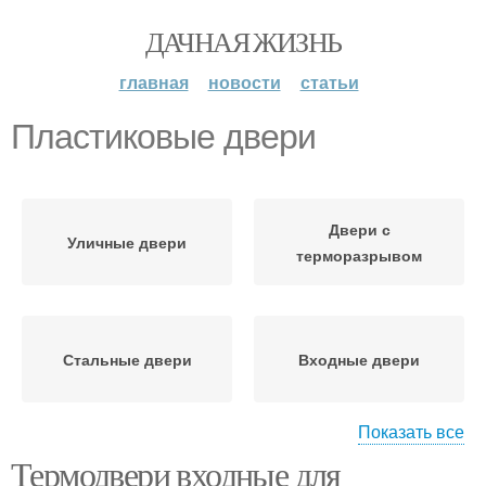
ДАЧНАЯ ЖИЗНЬ
главная
новости
статьи
Пластиковые двери
Двери с
Уличные двери
терморазрывом
Стальные двери
Входные двери
Показать все
Термодвери входные для
Двери в частный дом
Дверь в частный дом