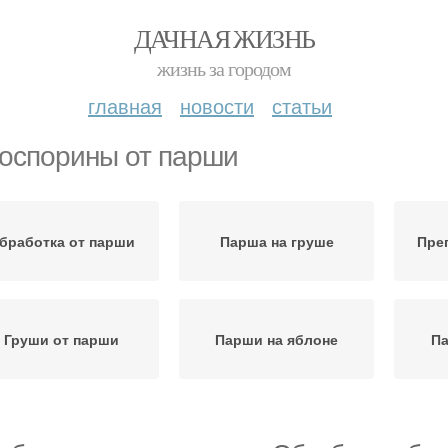
ДАЧНАЯ ЖИЗНЬ
жизнь за городом
главная
новости
статьи
оспорины от парши
бработка от парши
Парша на груше
Пре
Груши от парши
Парши на яблоне
Па