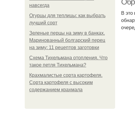
Обр
навсегда
В это
Огурцы для теплицы: как выбрать
обнар
лучший сорт
очере
Зеленые перцы на зиму в банках.
Маринованный болгарский перец
на зиму: 11 рецептов заготовки
Схема Тихельмана отопления. Что
такое петля Тихельмана?
Крахмалистые сорта картофеля.
Сорта картофеля с высоким
содержанием крахмала