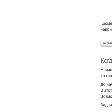
Кроме
напри
читат
Ког
Начин
10 гр
До на
В это
Возмо
Задач