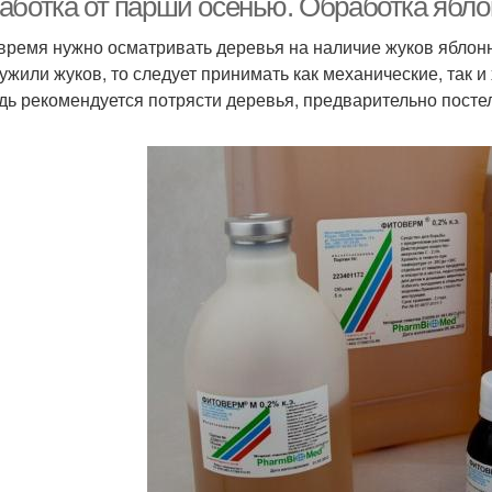
аботка от парши осенью. Обработка ябло
 время нужно осматривать деревья на наличие жуков яблонно
ужили жуков, то следует принимать как механические, так 
дь рекомендуется потрясти деревья, предварительно посте