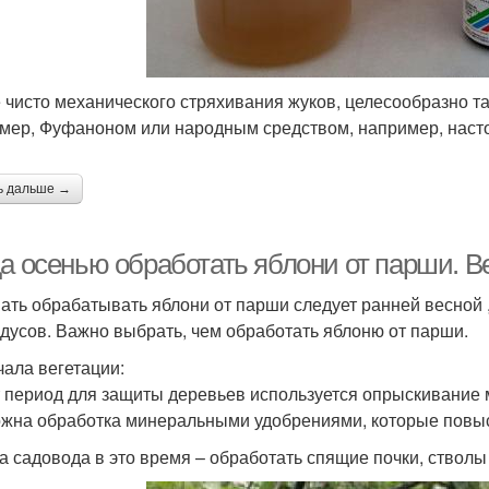
 чисто механического стряхивания жуков, целесообразно 
мер, Фуфаноном или народным средством, например, наст
ь дальше →
да осенью обработать яблони от парши. В
ать обрабатывать яблони от парши следует ранней весной ,
адусов. Важно выбрать, чем обработать яблоню от парши.
чала вегетации:
т период для защиты деревьев используется опрыскивани
жна обработка минеральными удобрениями, которые повыс
а садовода в это время – обработать спящие почки, стволы 