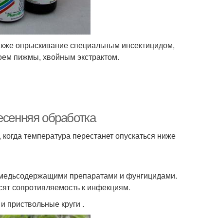
также опрыскивание специальным инсектицидом,
оем пижмы, хвойным экстрактом.
есенняя обработка
 когда температура перестанет опускаться ниже
е медьсодержащими препаратами и фунгицидами.
ят сопротивляемость к инфекциям.
и приствольные круги .