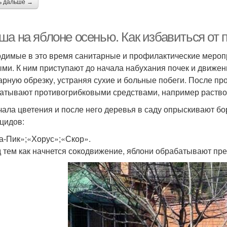
ь дальше →
ша на яблоне осенью. Как избавиться от
димые в это время санитарные и профилактические меропр
ми. К ним приступают до начала набухания почек и движени
арную обрезку, устраняя сухие и больные побеги. После п
атывают противогрибковыми средствами, например раствор
чала цветения и после него деревья в саду опрыскивают бор
цидов:
а-Пик»;«Хорус»;«Скор».
 тем как начнется сокодвижение, яблони обрабатывают пре