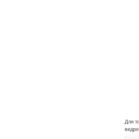
Для т
ведро