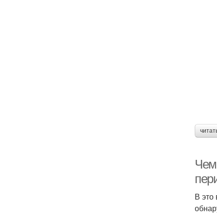
читат
Чем
пер
В это
обнар