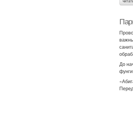
читат
Пар
Прово
важны
санит
обраб
До на
фунги
«Абиг
Перед