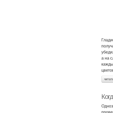
Глади
получ
убеди
а на 
кажды
цвето
читат
Когд
Одноз
прове