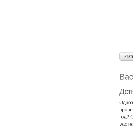
читат
Вас
Детк
Одноз
прове
год? 
вас на