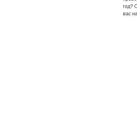
год? 
вас на