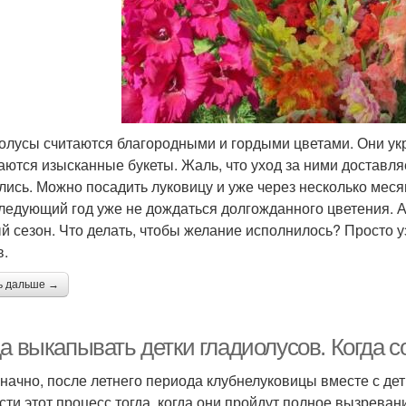
олусы считаются благородными и гордыми цветами. Они ук
аются изысканные букеты. Жаль, что уход за ними доставл
лись. Можно посадить луковицу и уже через несколько мес
следующий год уже не дождаться долгожданного цветения. А
й сезон. Что делать, чтобы желание исполнилось? Просто 
в.
ь дальше →
а выкапывать детки гладиолусов. Когда с
начно, после летнего периода клубнелуковицы вместе с д
сти этот процесс тогда, когда они пройдут полное вызреван