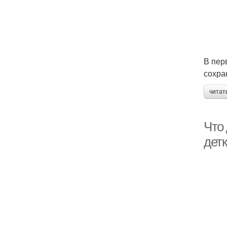
В пер
сохра
читат
Что 
дет