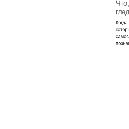
Что 
гла
Когда
котор
самос
позна