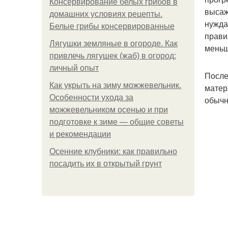
Консервирование белых грибов в
высаж
домашних условиях рецепты.
нужда
Белые грибы консервированные
прави
Лягушки земляные в огороде. Как
меньш
привлечь лягушек (жаб) в огород:
личный опыт
После
Как укрыть на зиму можжевельник.
матер
Особенности ухода за
обычн
можжевельником осенью и при
подготовке к зиме — общие советы
и рекомендации
Осенние клубники: как правильно
посадить их в открытый грунт