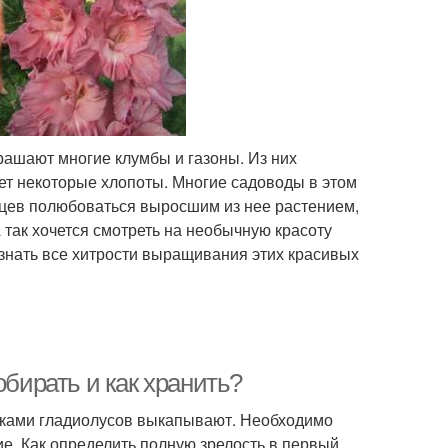
рашают многие клумбы и газоны. Из них
яет некоторые хлопоты. Многие садоводы в этом
яцев полюбоваться выросшим из нее растением,
 так хочется смотреть на необычную красоту
узнать все хитрости выращивания этих красивых
обирать и как хранить?
етками гладиолусов выкапывают. Необходимо
ие. Как определить полную зрелость в первый