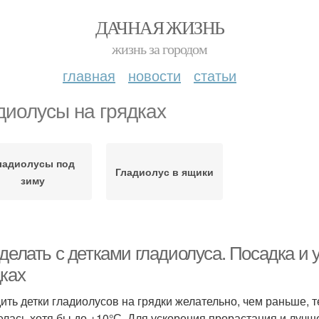
ДАЧНАЯ ЖИЗНЬ
жизнь за городом
главная
новости
статьи
диолусы на грядках
ладиолусы под
Гладиолус в ящики
зиму
делать с детками гладиолуса. Посадка и 
дках
ить детки гладиолусов на грядки желательно, чем раньше, 
елась хотя бы до +10°С. Для ускорения прорастания и лучш