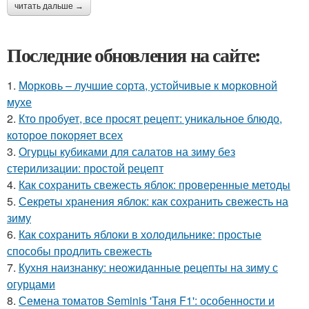
читать дальше →
Последние обновления на сайте:
1.
Морковь – лучшие сорта, устойчивые к морковной
мухе
2.
Кто пробует, все просят рецепт: уникальное блюдо,
которое покоряет всех
3.
Огурцы кубиками для салатов на зиму без
стерилизации: простой рецепт
4.
Как сохранить свежесть яблок: проверенные методы
5.
Секреты хранения яблок: как сохранить свежесть на
зиму
6.
Как сохранить яблоки в холодильнике: простые
способы продлить свежесть
7.
Кухня наизнанку: неожиданные рецепты на зиму с
огурцами
8.
Семена томатов Seminis 'Таня F1': особенности и