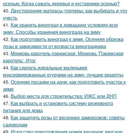
осенью. Когда сажать деревья и кустарники осенью?
40.
Двусторонние матрасы-топперы: как выбирать и что
учесть
41.
Как хранить виноград в домашних условиях всю
зиму. Способы хранения винограда на зиму
42.
Как подготовить виноград к зиме. Осенняя обрезка
лозы в зависимости от возраста виноградника
43.
Морковь каротель парижская. Морковь 'Парижская
каротель'. Итог
44.
Как сделать идеальные маленькие
консервированные огурчики на зиму: лучшие рецепты
45.
Осенние посадки на даче: как подготовить участок к
зиме
46.
Выбор места для строительства: ИЖС или ДНП
47.
Как выбрать и установить систему резервного
питания для дома
48.
Как защитить розы от весенних заморозков: советы
садоводам
49.
Искусство приготовления ножек вешенок: вкусное