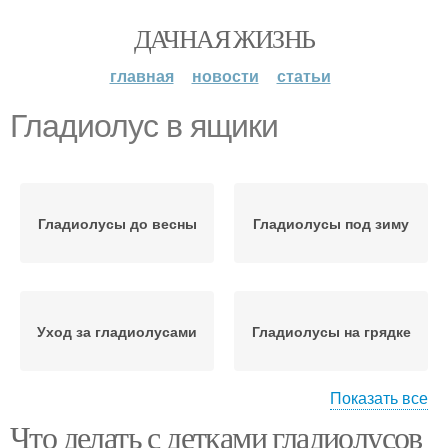
ДАЧНАЯ ЖИЗНЬ
главная
новости
статьи
Гладиолус в ящики
Гладиолусы до весны
Гладиолусы под зиму
Уход за гладиолусами
Гладиолусы на грядке
Показать все
Что делать с детками гладиолусов
Гладиолусы на грядках
Гладиолусы к зиме