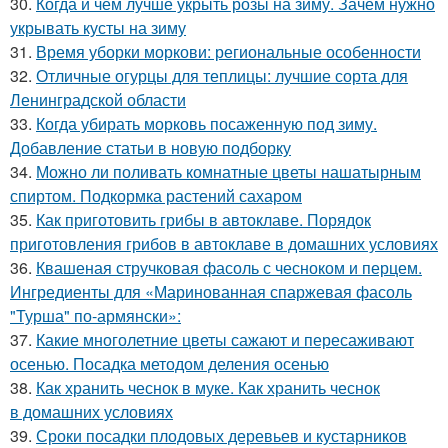
30.
Когда и чем лучше укрыть розы на зиму. Зачем нужно
укрывать кусты на зиму
31.
Время уборки моркови: региональные особенности
32.
Отличные огурцы для теплицы: лучшие сорта для
Ленинградской области
33.
Когда убирать морковь посаженную под зиму.
Добавление статьи в новую подборку
34.
Можно ли поливать комнатные цветы нашатырным
спиртом. Подкормка растений сахаром
35.
Как приготовить грибы в автоклаве. Порядок
приготовления грибов в автоклаве в домашних условиях
36.
Квашеная стручковая фасоль с чесноком и перцем.
Ингредиенты для «Маринованная спаржевая фасоль
"Турша" по-армянски»:
37.
Какие многолетние цветы сажают и пересаживают
осенью. Посадка методом деления осенью
38.
Как хранить чеснок в муке. Как хранить чеснок
в домашних условиях
39.
Сроки посадки плодовых деревьев и кустарников