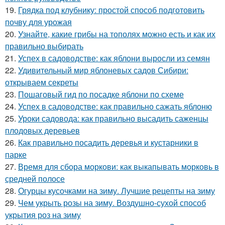
19.
Грядка под клубнику: простой способ подготовить
почву для урожая
20.
Узнайте, какие грибы на тополях можно есть и как их
правильно выбирать
21.
Успех в садоводстве: как яблони выросли из семян
22.
Удивительный мир яблоневых садов Сибири:
открываем секреты
23.
Пошаговый гид по посадке яблони по схеме
24.
Успех в садоводстве: как правильно сажать яблоню
25.
Уроки садовода: как правильно высадить саженцы
плодовых деревьев
26.
Как правильно посадить деревья и кустарники в
парке
27.
Время для сбора моркови: как выкапывать морковь в
средней полосе
28.
Огурцы кусочками на зиму. Лучшие рецепты на зиму
29.
Чем укрыть розы на зиму. Воздушно-сухой способ
укрытия роз на зиму