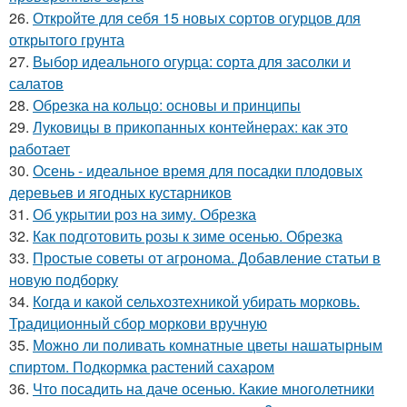
26.
Откройте для себя 15 новых сортов огурцов для
открытого грунта
27.
Выбор идеального огурца: сорта для засолки и
салатов
28.
Обрезка на кольцо: основы и принципы
29.
Луковицы в прикопанных контейнерах: как это
работает
30.
Осень - идеальное время для посадки плодовых
деревьев и ягодных кустарников
31.
Об укрытии роз на зиму. Обрезка
32.
Как подготовить розы к зиме осенью. Обрезка
33.
Простые советы от агронома. Добавление статьи в
новую подборку
34.
Когда и какой сельхозтехникой убирать морковь.
Традиционный сбор моркови вручную
35.
Можно ли поливать комнатные цветы нашатырным
спиртом. Подкормка растений сахаром
36.
Что посадить на даче осенью. Какие многолетники