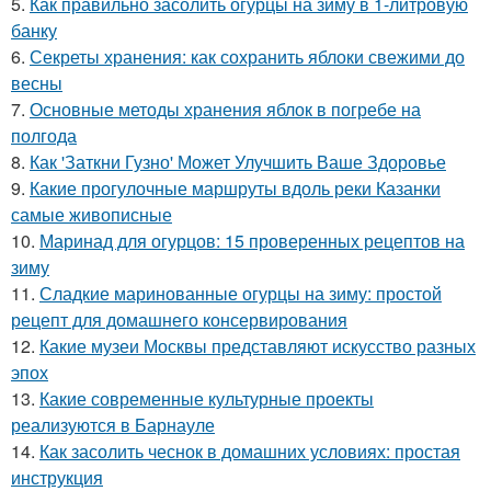
5.
Как правильно засолить огурцы на зиму в 1-литровую
банку
6.
Секреты хранения: как сохранить яблоки свежими до
весны
7.
Основные методы хранения яблок в погребе на
полгода
8.
Как 'Заткни Гузно' Может Улучшить Ваше Здоровье
9.
Какие прогулочные маршруты вдоль реки Казанки
самые живописные
10.
Маринад для огурцов: 15 проверенных рецептов на
зиму
11.
Сладкие маринованные огурцы на зиму: простой
рецепт для домашнего консервирования
12.
Какие музеи Москвы представляют искусство разных
эпох
13.
Какие современные культурные проекты
реализуются в Барнауле
14.
Как засолить чеснок в домашних условиях: простая
инструкция