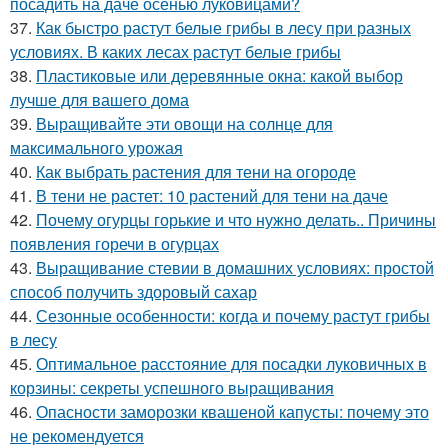
посадить на даче осенью луковицами?
37.
Как быстро растут белые грибы в лесу при разных
условиях. В каких лесах растут белые грибы
38.
Пластиковые или деревянные окна: какой выбор
лучше для вашего дома
39.
Выращивайте эти овощи на солнце для
максимального урожая
40.
Как выбрать растения для тени на огороде
41.
В тени не растет: 10 растений для тени на даче
42.
Почему огурцы горькие и что нужно делать.. Причины
появления горечи в огурцах
43.
Выращивание стевии в домашних условиях: простой
способ получить здоровый сахар
44.
Сезонные особенности: когда и почему растут грибы
в лесу
45.
Оптимальное расстояние для посадки луковичных в
корзины: секреты успешного выращивания
46.
Опасности заморозки квашеной капусты: почему это
не рекомендуется