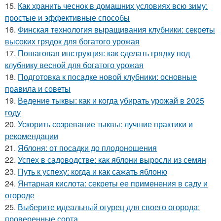
15.
Как хранить чеснок в домашних условиях всю зиму:
простые и эффективные способы
16.
Финская технология выращивания клубники: секреты
высоких грядок для богатого урожая
17.
Пошаговая инструкция: как сделать грядку под
клубнику весной для богатого урожая
18.
Подготовка к посадке новой клубники: основные
правила и советы
19.
Ведение тыквы: как и когда убирать урожай в 2025
году
20.
Ускорить созревание тыквы: лучшие практики и
рекомендации
21.
Яблоня: от посадки до плодоношения
22.
Успех в садоводстве: как яблони выросли из семян
23.
Путь к успеху: когда и как сажать яблоню
24.
Янтарная кислота: секреты ее применения в саду и
огороде
25.
Выберите идеальный огурец для своего огорода:
проверенные сорта