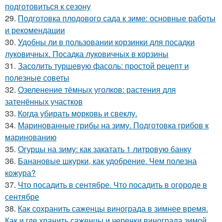
подготовиться к сезону
29.
Подготовка плодового сада к зиме: основные работы
и рекомендации
30.
Удобны ли в пользовании корзинки для посадки
луковичных. Посадка луковичных в корзины
31.
Засолить туршевую фасоль: простой рецепт и
полезные советы
32.
Озеленение тёмных уголков: растения для
затенённых участков
33.
Когда убирать морковь и свеклу.
34.
Маринованные грибы на зиму. Подготовка грибов к
маринованию
35.
Огурцы на зиму: как закатать 1 литровую банку
36.
Банановые шкурки, как удобрение. Чем полезна
кожура?
37.
Что посадить в сентябре. Что посадить в огороде в
сентябре
38.
Как сохранить саженцы винограда в зимнее время.
Как и где хранить саженцы и черенки винограда зимой.