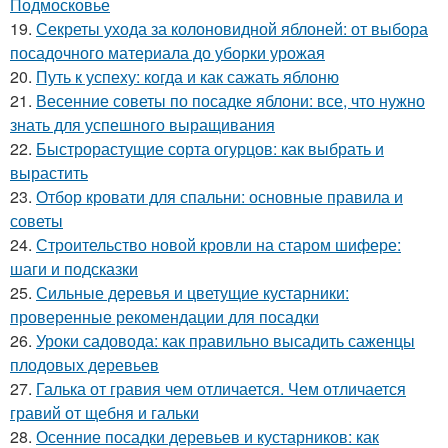
Подмосковье
19.
Секреты ухода за колоновидной яблоней: от выбора
посадочного материала до уборки урожая
20.
Путь к успеху: когда и как сажать яблоню
21.
Весенние советы по посадке яблони: все, что нужно
знать для успешного выращивания
22.
Быстрорастущие сорта огурцов: как выбрать и
вырастить
23.
Отбор кровати для спальни: основные правила и
советы
24.
Строительство новой кровли на старом шифере:
шаги и подсказки
25.
Сильные деревья и цветущие кустарники:
проверенные рекомендации для посадки
26.
Уроки садовода: как правильно высадить саженцы
плодовых деревьев
27.
Галька от гравия чем отличается. Чем отличается
гравий от щебня и гальки
28.
Осенние посадки деревьев и кустарников: как