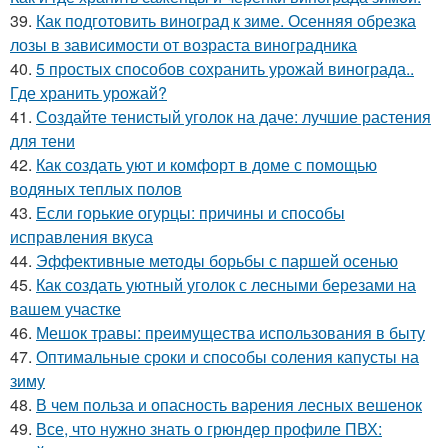
39.
Как подготовить виноград к зиме. Осенняя обрезка
лозы в зависимости от возраста виноградника
40.
5 простых способов сохранить урожай винограда..
Где хранить урожай?
41.
Создайте тенистый уголок на даче: лучшие растения
для тени
42.
Как создать уют и комфорт в доме с помощью
водяных теплых полов
43.
Если горькие огурцы: причины и способы
исправления вкуса
44.
Эффективные методы борьбы с паршей осенью
45.
Как создать уютный уголок с лесными березами на
вашем участке
46.
Мешок травы: преимущества использования в быту
47.
Оптимальные сроки и способы соления капусты на
зиму
48.
В чем польза и опасность варения лесных вешенок
49.
Все, что нужно знать о грюндер профиле ПВХ: