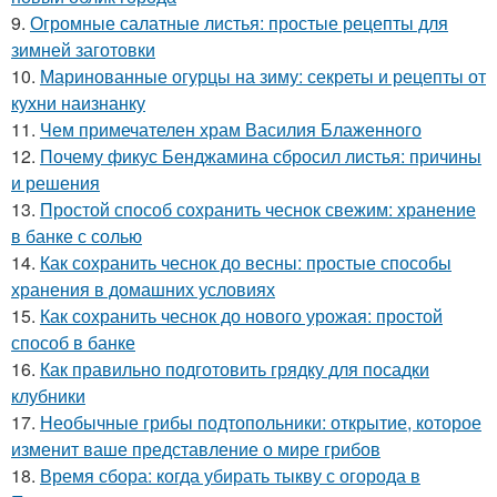
9.
Огромные салатные листья: простые рецепты для
зимней заготовки
10.
Маринованные огурцы на зиму: секреты и рецепты от
кухни наизнанку
11.
Чем примечателен храм Василия Блаженного
12.
Почему фикус Бенджамина сбросил листья: причины
и решения
13.
Простой способ сохранить чеснок свежим: хранение
в банке с солью
14.
Как сохранить чеснок до весны: простые способы
хранения в домашних условиях
15.
Как сохранить чеснок до нового урожая: простой
способ в банке
16.
Как правильно подготовить грядку для посадки
клубники
17.
Необычные грибы подтопольники: открытие, которое
изменит ваше представление о мире грибов
18.
Время сбора: когда убирать тыкву с огорода в