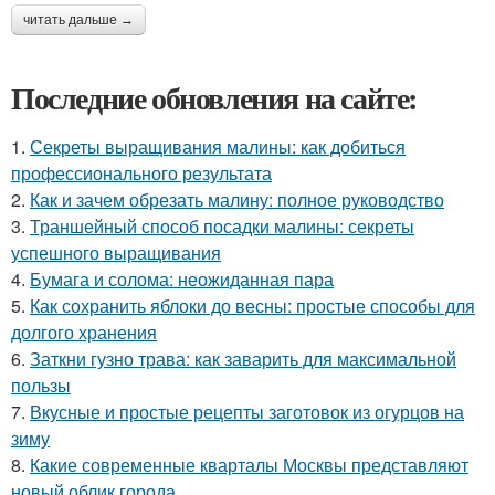
читать дальше →
Последние обновления на сайте:
1.
Секреты выращивания малины: как добиться
профессионального результата
2.
Как и зачем обрезать малину: полное руководство
3.
Траншейный способ посадки малины: секреты
успешного выращивания
4.
Бумага и солома: неожиданная пара
5.
Как сохранить яблоки до весны: простые способы для
долгого хранения
6.
Заткни гузно трава: как заварить для максимальной
пользы
7.
Вкусные и простые рецепты заготовок из огурцов на
зиму
8.
Какие современные кварталы Москвы представляют
новый облик города