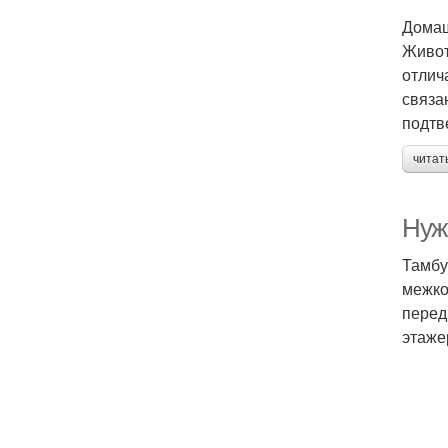
Дома
Живот
отлич
связа
подтв
читат
Нуж
Тамбу
межко
перед
этаже