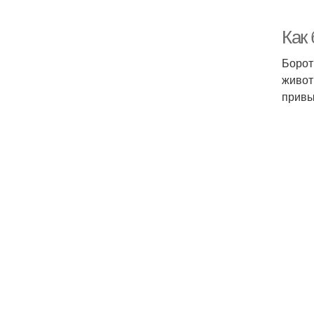
Как
Борот
живот
привы