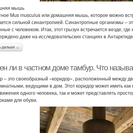
шняя мышь
ное Mus musculus или домашняя мышь, которое можно встре
ается сильной синантропией. Синантропные организмы – э
нные с человеком. Итак, этот грызун встречается везде, где
ерждено даже на исследовательских станциях в Антарктиде
ь дальше →
ен ли в частном доме тамбур. Что назыв
р – это своеобразный «коридор», расположенный между д
мнатными, ведущими в дом. Этот коридор может иметь как
вижения одного человека, так и может представлять прост
рками для обуви.