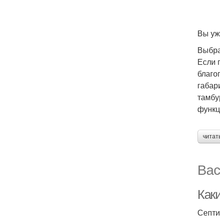
Вы уж
Выбра
Если 
благо
габар
тамбу
функц
читат
Вас
Как
Септи