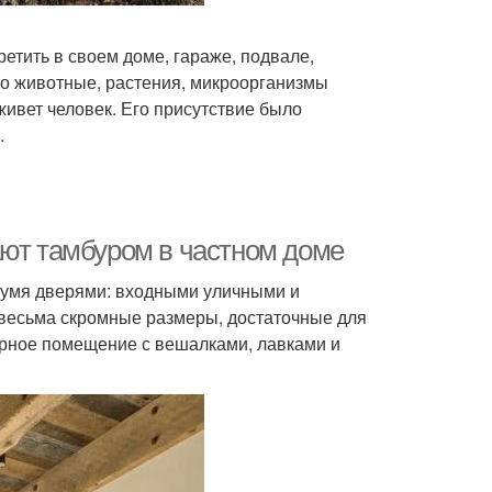
тить в своем доме, гараже, подвале,
то животные, растения, микроорганизмы
 живет человек. Его присутствие было
.
ают тамбуром в частном доме
вумя дверями: входными уличными и
 весьма скромные размеры, достаточные для
орное помещение с вешалками, лавками и