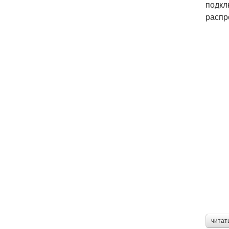
подкл
распр
читат