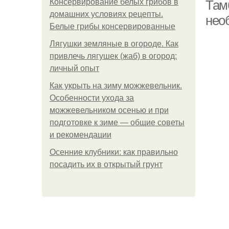
Консервирование белых грибов в
Там
домашних условиях рецепты.
нео
Белые грибы консервированные
Лягушки земляные в огороде. Как
привлечь лягушек (жаб) в огород:
личный опыт
Как укрыть на зиму можжевельник.
Особенности ухода за
можжевельником осенью и при
подготовке к зиме — общие советы
и рекомендации
Осенние клубники: как правильно
посадить их в открытый грунт