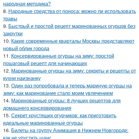
народная методика?
8.
Народные средства от поноса: можно ли использовать
травы
9.
Быстрый и простой рецепт маринованных огурцов без
закрутки
10.
Какие современные кварталы Москвы представляют
новый облик города
11.
Консервированные огурцы на зиму: простой
пошаговый рецепт для начинающих
12.
Маринованные огурцы на зиму: секреты и рецепты от
кухни наизнанку
13.
Один раз попробовала и теперь мариную огурцы на
зиму: как маринование стало моим увлечением
14.
Маринованные огурцы: 8 лучших рецептов для
домашнего консервирования
15.
Секрет хрустящих огурчиков: как приготовить
идеальные маринованные огурцы
16.
Билеты на группу Анимация в Нижнем Новгороде:
как не упустить шанс