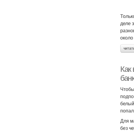
Тольк
деле 
разно
около
читат
Как 
банк
Чтобы
подпо
белый
попал
Для м
без ч