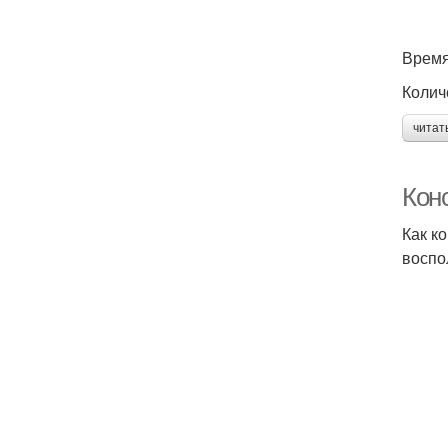
Время
Колич
читат
Конс
Как к
воспо