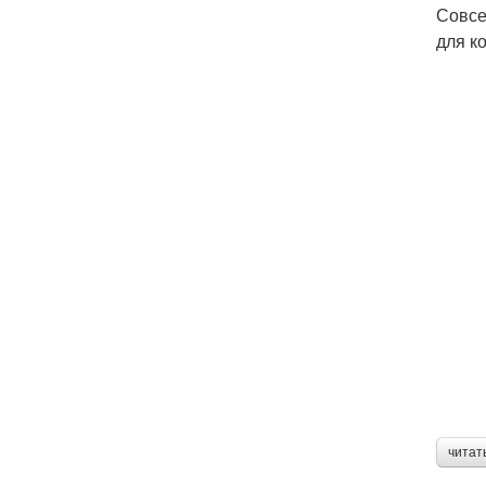
Совсе
для к
читат