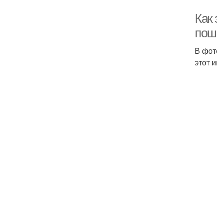
Как
пош
В фот
этот 