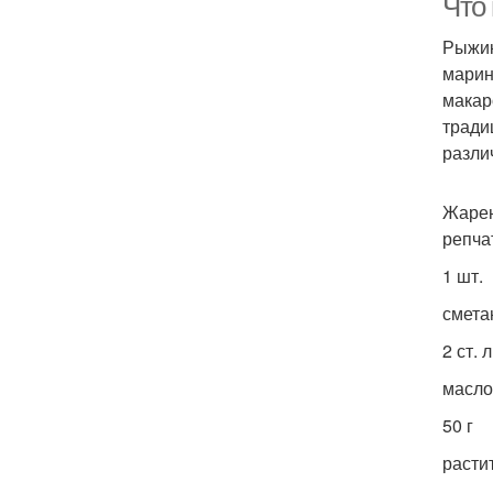
Что
Рыжик
марин
макар
тради
разли
Жарен
репча
1 шт.
смета
2 ст. л
масло
50 г
расти