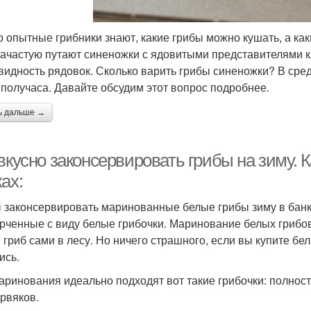
о опытные грибники знают, какие грибы можно кушать, а как
зачастую путают синеножки с ядовитыми представителями кла
видность рядовок. Сколько варить грибы синеножки? В сре
 получаса. Давайте обсудим этот вопрос подробнее.
ь дальше →
вкусно законсервировать грибы на зиму. 
ах:
 законсервировать маринованные белые грибы зиму в банка
рченные с виду белые грибочки. Маринование белых грибов
 гриб сами в лесу. Но ничего страшного, если вы купите бе
ись.
аринования идеально подходят вот такие грибочки: полнос
ервяков.