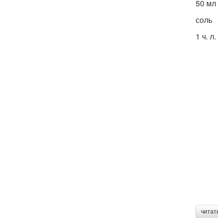
50 мл
соль
1 ч. л.
читат