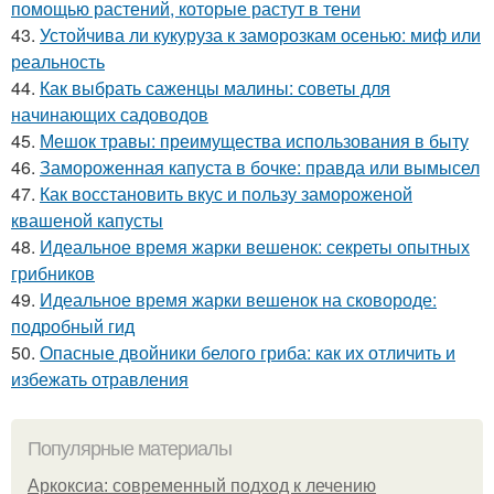
помощью растений, которые растут в тени
43.
Устойчива ли кукуруза к заморозкам осенью: миф или
реальность
44.
Как выбрать саженцы малины: советы для
начинающих садоводов
45.
Мешок травы: преимущества использования в быту
46.
Замороженная капуста в бочке: правда или вымысел
47.
Как восстановить вкус и пользу замороженой
квашеной капусты
48.
Идеальное время жарки вешенок: секреты опытных
грибников
49.
Идеальное время жарки вешенок на сковороде:
подробный гид
50.
Опасные двойники белого гриба: как их отличить и
избежать отравления
Популярные материалы
Аркоксиа: современный подход к лечению