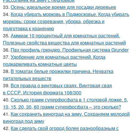
33.
Осень: идеальное время для посадки деревьев
34.
Когда убирать морковь в Подмосковье. Когда убирать
морковь: сроки созревания, уборка, обрезка и
подготовка к хранению
35.
Аммиак 10 процентный для комнатных растений.
Полезные свойства вещества для комнатных растений
36.
Пвх профиль грюндер. Профильная система Grunder
37.
Удобрение для комнатных растений. Когда
подкармливать комнатные цветы
38.
В томатах белые прожилки причина. Нехватка
питательных веществ
39.
Вся правда о винтовых сваях. Винтовая свая
в СССР. История формата 108/300
40.
Сколько грамм суперфосфата в 1 столовой ложке. 5,
10, 15, 20, 30, 60 грамм суперфосфата – это сколько?
41.
Как сохранить виноград на зиму. Сохраняем молодой
виноград под зиму
42.
Как сделать свой огород более разнообразным с