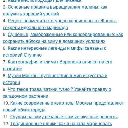
3.
Основные правила выращивания малины: как
получить хороший урожай
4.
Рецепт знаменитых огурцов корнишоны от Жанны:
секреты идеального маринада
5.
Сушёные, замороженные или консервированные: как
сохранить яблоки на зиму в домашних условиях
6.
Какие интересные легенды и мифы связаны с
историей Ступино
7.
Как география и климат Воронежа влияют на его
развитие
8.
Музеи Москвы: путешествие в мир искусства и
истории
9.
Что такое трава 'заткни гузно'? Узнайте правду о
загадочном растении
10.
Какие современные кварталы Москвы представляют
новый облик города
11.
Огурцы на зиму резаные: самые вкусные рецепты
12.
Традиционные шпики: как я начала мариновать