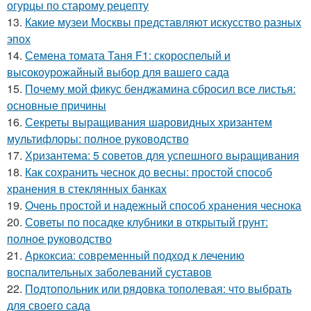
огурцы по старому рецепту
13.
Какие музеи Москвы представляют искусство разных
эпох
14.
Семена томата Таня F1: скороспелый и
высокоурожайный выбор для вашего сада
15.
Почему мой фикус бенджамина сбросил все листья:
основные причины
16.
Секреты выращивания шаровидных хризантем
мультифлоры: полное руководство
17.
Хризантема: 5 советов для успешного выращивания
18.
Как сохранить чеснок до весны: простой способ
хранения в стеклянных банках
19.
Очень простой и надежный способ хранения чеснока
20.
Советы по посадке клубники в открытый грунт:
полное руководство
21.
Аркоксиа: современный подход к лечению
воспалительных заболеваний суставов
22.
Подтопольник или рядовка тополевая: что выбрать
для своего сада