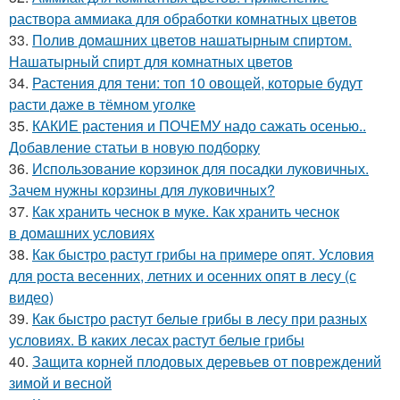
раствора аммиака для обработки комнатных цветов
33.
Полив домашних цветов нашатырным спиртом.
Нашатырный спирт для комнатных цветов
34.
Растения для тени: топ 10 овощей, которые будут
расти даже в тёмном уголке
35.
КАКИЕ растения и ПОЧЕМУ надо сажать осенью..
Добавление статьи в новую подборку
36.
Использование корзинок для посадки луковичных.
Зачем нужны корзины для луковичных?
37.
Как хранить чеснок в муке. Как хранить чеснок
в домашних условиях
38.
Как быстро растут грибы на примере опят. Условия
для роста весенних, летних и осенних опят в лесу (с
видео)
39.
Как быстро растут белые грибы в лесу при разных
условиях. В каких лесах растут белые грибы
40.
Защита корней плодовых деревьев от повреждений
зимой и весной