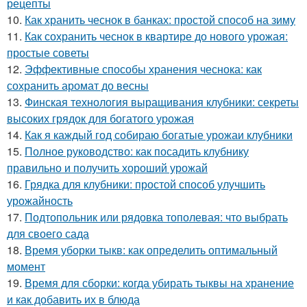
рецепты
10.
Как хранить чеснок в банках: простой способ на зиму
11.
Как сохранить чеснок в квартире до нового урожая:
простые советы
12.
Эффективные способы хранения чеснока: как
сохранить аромат до весны
13.
Финская технология выращивания клубники: секреты
высоких грядок для богатого урожая
14.
Как я каждый год собираю богатые урожаи клубники
15.
Полное руководство: как посадить клубнику
правильно и получить хороший урожай
16.
Грядка для клубники: простой способ улучшить
урожайность
17.
Подтопольник или рядовка тополевая: что выбрать
для своего сада
18.
Время уборки тыкв: как определить оптимальный
момент
19.
Время для сборки: когда убирать тыквы на хранение
и как добавить их в блюда