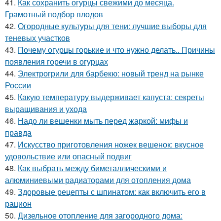
41.
Как сохранить огурцы свежими до месяца.
Грамотный подбор плодов
42.
Огородные культуры для тени: лучшие выборы для
теневых участков
43.
Почему огурцы горькие и что нужно делать.. Причины
появления горечи в огурцах
44.
Электрогрили для барбекю: новый тренд на рынке
России
45.
Какую температуру выдерживает капуста: секреты
выращивания и ухода
46.
Надо ли вешенки мыть перед жаркой: мифы и
правда
47.
Искусство приготовления ножек вешенок: вкусное
удовольствие или опасный подвиг
48.
Как выбрать между биметаллическими и
алюминиевыми радиаторами для отопления дома
49.
Здоровые рецепты с шпинатом: как включить его в
рацион
50.
Дизельное отопление для загородного дома: