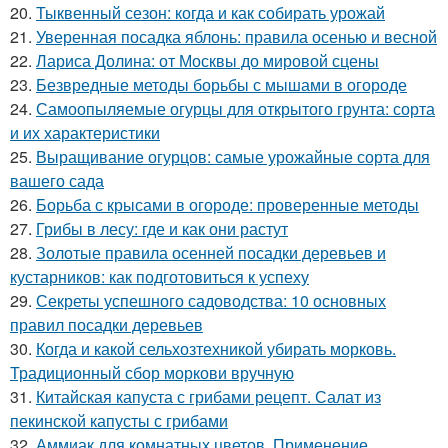
20.
Тыквенный сезон: когда и как собирать урожай
21.
Уверенная посадка яблонь: правила осенью и весной
22.
Лариса Долина: от Москвы до мировой сцены
23.
Безвредные методы борьбы с мышами в огороде
24.
Самоопыляемые огурцы для открытого грунта: сорта
и их характеристики
25.
Выращивание огурцов: самые урожайные сорта для
вашего сада
26.
Борьба с крысами в огороде: проверенные методы
27.
Грибы в лесу: где и как они растут
28.
Золотые правила осенней посадки деревьев и
кустарников: как подготовиться к успеху
29.
Секреты успешного садоводства: 10 основных
правил посадки деревьев
30.
Когда и какой сельхозтехникой убирать морковь.
Традиционный сбор моркови вручную
31.
Китайская капуста с грибами рецепт. Салат из
пекинской капусты с грибами
32.
Аммиак для комнатных цветов. Применение