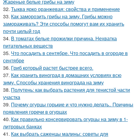
Жареные белые грибы на зиму
32.
Тыква ярко оранжевая: свойства и применение
33.
Как заморозить грибы на зиму. Грибы можно
замораживать? Эти способы помогут вам их хранить
почти целый год
34.
В томатах белые прожилки причина. Нехватка
питательных веществ
35.
Что посадить в сентябре. Что посадить в огороде в
сентябре
36.
Гриб который растет быстрее всего.
37.
Как хранить виноград в домашних условиях всю
зиму. Способы хранения винограда на зиму
38.
Полутень: как выбрать растения для тенистой части
участка
39.
Почему огурцы горькие и что нужно делать.. Причины
появления горечи в огурцах
40.
Как правильно консервировать огурцы на зиму в 1-
литровых банках
41.
Как выбрать саженцы малины: советы для