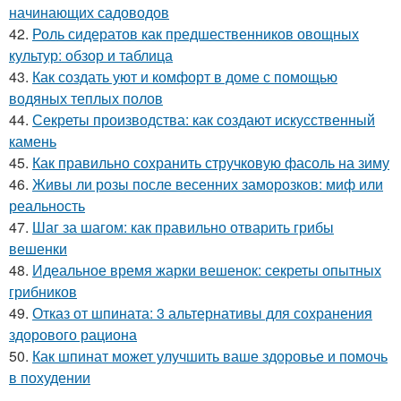
начинающих садоводов
42.
Роль сидератов как предшественников овощных
культур: обзор и таблица
43.
Как создать уют и комфорт в доме с помощью
водяных теплых полов
44.
Секреты производства: как создают искусственный
камень
45.
Как правильно сохранить стручковую фасоль на зиму
46.
Живы ли розы после весенних заморозков: миф или
реальность
47.
Шаг за шагом: как правильно отварить грибы
вешенки
48.
Идеальное время жарки вешенок: секреты опытных
грибников
49.
Отказ от шпината: 3 альтернативы для сохранения
здорового рациона
50.
Как шпинат может улучшить ваше здоровье и помочь
в похудении