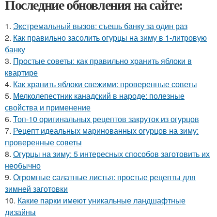
Последние обновления на сайте:
1.
Экстремальный вызов: съешь банку за один раз
2.
Как правильно засолить огурцы на зиму в 1-литровую
банку
3.
Простые советы: как правильно хранить яблоки в
квартире
4.
Как хранить яблоки свежими: проверенные советы
5.
Мелколепестник канадский в народе: полезные
свойства и применение
6.
Топ-10 оригинальных рецептов закруток из огурцов
7.
Рецепт идеальных маринованных огурцов на зиму:
проверенные советы
8.
Огурцы на зиму: 5 интересных способов заготовить их
необычно
9.
Огромные салатные листья: простые рецепты для
зимней заготовки
10.
Какие парки имеют уникальные ландшафтные
дизайны