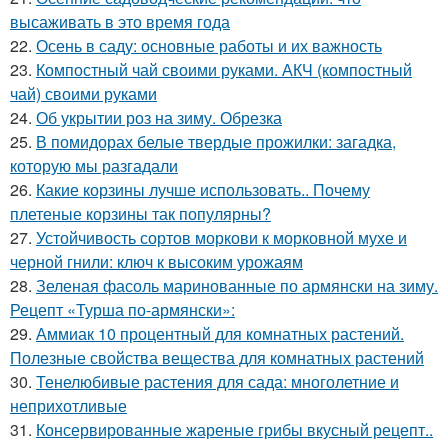
высаживать в это время года
22.
Осень в саду: основные работы и их важность
23.
Компостный чай своими руками. АКЧ (компостный
чай) своими руками
24.
Об укрытии роз на зиму. Обрезка
25.
В помидорах белые твердые прожилки: загадка,
которую мы разгадали
26.
Какие корзины лучше использовать.. Почему
плетеные корзины так популярны?
27.
Устойчивость сортов моркови к морковной мухе и
черной гнили: ключ к высоким урожаям
28.
Зеленая фасоль маринованные по армянски на зиму.
Рецепт «Турша по-армянски»:
29.
Аммиак 10 процентный для комнатных растений.
Полезные свойства вещества для комнатных растений
30.
Тенелюбивые растения для сада: многолетние и
неприхотливые
31.
Консервированные жареные грибы вкусный рецепт..