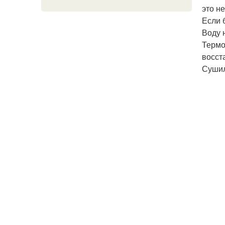
это н
Если 
Воду н
Термо
восст
Сушилк