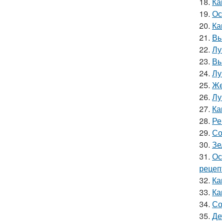
18.
Ка
19.
Ос
20.
Ка
21.
Вы
22.
Лу
23.
Вы
24.
Лу
25.
Же
26.
Лу
27.
Ка
28.
Ре
29.
Со
30.
Зе
31.
Ос
рецеп
32.
Ка
33.
Ка
34.
Со
35.
Де