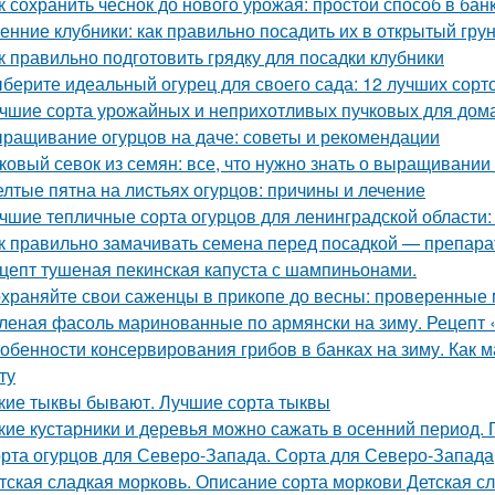
к сохранить чеснок до нового урожая: простой способ в бан
енние клубники: как правильно посадить их в открытый гру
к правильно подготовить грядку для посадки клубники
берите идеальный огурец для своего сада: 12 лучших сорто
чшие сорта урожайных и неприхотливых пучковых для дом
ращивание огурцов на даче: советы и рекомендации
ковый севок из семян: все, что нужно знать о выращивании
лтые пятна на листьях огурцов: причины и лечение
чшие тепличные сорта огурцов для ленинградской области:
к правильно замачивать семена перед посадкой — препар
цепт тушеная пекинская капуста с шампиньонами.
храняйте свои саженцы в прикопе до весны: проверенные
леная фасоль маринованные по армянски на зиму. Рецепт 
обенности консервирования грибов в банках на зиму. Как м
ту
кие тыквы бывают. Лучшие сорта тыквы
кие кустарники и деревья можно сажать в осенний период. 
рта огурцов для Северо-Запада. Сорта для Северо-Запада
тская сладкая морковь. Описание сорта моркови Детская с