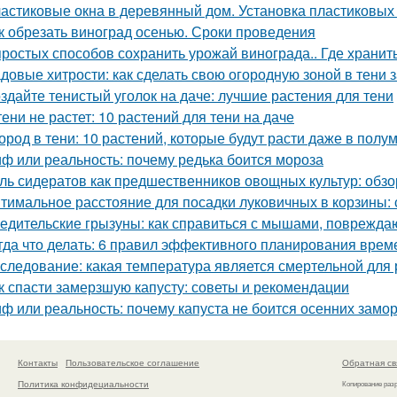
астиковые окна в деревянный дом. Установка пластиковых 
к обрезать виноград осенью. Сроки проведения
простых способов сохранить урожай винограда.. Где хранит
довые хитрости: как сделать свою огородную зоной в тени 
здайте тенистый уголок на даче: лучшие растения для тени
тени не растет: 10 растений для тени на даче
ород в тени: 10 растений, которые будут расти даже в полу
ф или реальность: почему редька боится мороза
ль сидератов как предшественников овощных культур: обзо
тимальное расстояние для посадки луковичных в корзины
едительские грызуны: как справиться с мышами, поврежд
гда что делать: 6 правил эффективного планирования врем
следование: какая температура является смертельной для 
к спасти замерзшую капусту: советы и рекомендации
ф или реальность: почему капуста не боится осенних замо
Контакты
Пользовательское соглашение
Обратная св
Политика конфидециальности
Копирование раз