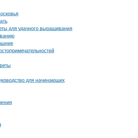
московья
ать
веты для удачного выращивания
иванию
машние
достопримечательностей
креты
руководство для начинающих
шения
я