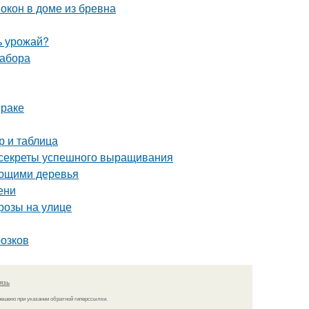
окон в доме из бревна
ь урожай?
забора
мраке
р и таблица
: секреты успешного выращивания
ающими деревья
ени
розы на улице
розков
язь
решено при указании обратной гиперссылки.