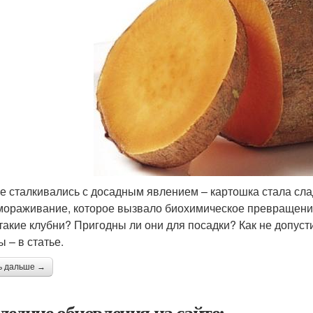
е сталкивались с досадным явлением – картошка стала сла
мораживание, которое вызвало биохимическое превращение
такие клубни? Пригодны ли они для посадки? Как не допу
 – в статье.
ь дальше →
ледние обновления на сайте: