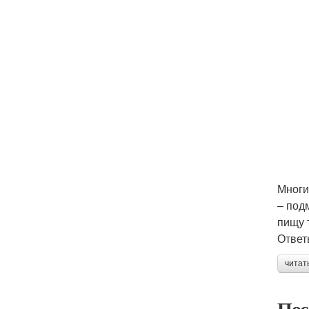
Многи
– под
пищу 
Ответы
читат
Пос