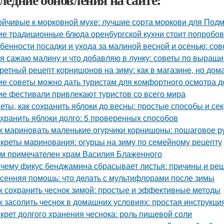
ойчивые к морковной мухе: лучшие сорта моркови для Под
ие традиционные блюда оренбургской кухни стоит попробов
бенности посадки и ухода за малиной весной и осенью: со
 я сажаю малину и что добавляю в лунку: советы по выращ
ретный рецепт корнишонов на зиму: как в магазине, но до
ие советы можно дать туристам для комфортного осмотра 
ие фестивали привлекают туристов со всего мира
еты, как сохранить яблоки до весны: простые способы и се
 хранить яблоки долго: 5 проверенных способов
к мариновать маленькие огурчики корнишоны: пошаговое 
креты маринования: огурцы на зиму по семейному рецепту
м примечателен храм Василия Блаженного
чему фикус бенджамина сбрасывает листья: причины и ре
сенняя помощь: что делать с мультифлорами после зимы
к сохранить чеснок зимой: простые и эффективные методы
к засолить чеснок в домашних условиях: простая инструкци
крет долгого хранения чеснока: роль пищевой соли