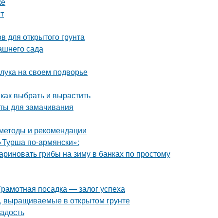
ке
нт
в для открытого грунта
ашнего сада
 лука на своем подворье
 как выбрать и вырастить
аты для замачивания
 методы и рекомендации
«Турша по-армянски»:
ариновать грибы на зиму в банках по простому
Грамотная посадка — залог успеха
, выращиваемые в открытом грунте
ладость