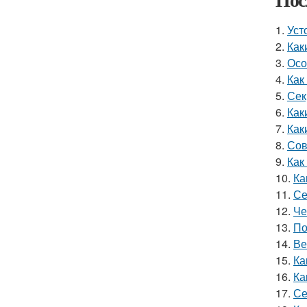
1.
Уст
2.
Как
3.
Осо
4.
Как
5.
Сек
6.
Как
7.
Как
8.
Сов
9.
Как
10.
Ка
11.
Се
12.
Че
13.
По
14.
Ве
15.
Ка
16.
Ка
17.
Се