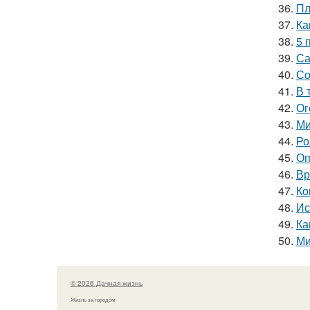
36.
Пл
37.
Ка
38.
5 
39.
Са
40.
Со
41.
В 
42.
Ог
43.
Ми
44.
Ро
45.
Оп
46.
Вр
47.
Ко
48.
Ис
49.
Ка
50.
Ми
© 2026 Дачная жизнь
Жизнь за городом