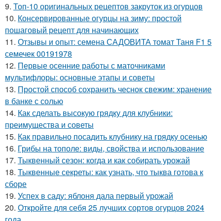
9.
Топ-10 оригинальных рецептов закруток из огурцов
10.
Консервированные огурцы на зиму: простой
пошаговый рецепт для начинающих
11.
Отзывы и опыт: семена САДОВИТА томат Таня F1 5
семечек 00191978
12.
Первые осенние работы с маточниками
мультифлоры: основные этапы и советы
13.
Простой способ сохранить чеснок свежим: хранение
в банке с солью
14.
Как сделать высокую грядку для клубники:
преимущества и советы
15.
Как правильно посадить клубнику на грядку осенью
16.
Грибы на тополе: виды, свойства и использование
17.
Тыквенный сезон: когда и как собирать урожай
18.
Тыквенные секреты: как узнать, что тыква готова к
сборе
19.
Успех в саду: яблоня дала первый урожай
20.
Откройте для себя 25 лучших сортов огурцов 2024
года