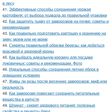
в лесу
41.
Эффективные способы сохранения урожая
картофеля: от выбора подвала до правильной упаковки
42.
Как защитить тыкву от заморозков на почве: советы и
рекомендации
43.
Как правильно подготовить картошку к хранению на
зиму: моем или не моем
44.
Секреты правильной обрезки березы: как добиться
красивой и здоровой кроны
45.
Как выбрать идеальную корзину для посадки
луковичных: советы и рекомендации. Фото
46.
Идеальные способы сохранения летних яблок в
домашних условиях
47.
Живы ли розы после весенних заморозков: миф или
реальность
48.
Как заморозки помогают сохранить питательные
вещества в капусте
49.
Шпинат - секрет здорового питания: полезные
свойства и рецепты блюд