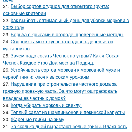
21.
Выбор сортов огурцов для открытого грунта:
основные критерии
22.
Как выбрать оптимальный день для уборки моркови в
2023 году
23.
Борьба с крысами в огороде: проверенные методы
24.
Сборник самых вкусных плодовых деревьев и
кустарников
25.
Зачем надо сосать Чеснок по утрам? Как я Сосал
Чеснок Каждое Утро Два месяца Подряд.
26.
Устойчивость сортов моркови к морковной мухе и
черной гнили: ключ к высоким урожаям
27.
Нарушение при строительстве частного дома за
грязную проезжую часть. За что могут оштрафовать
владельцев частных домов?
28.
Когда убирать морковь и свеклу.
29.
Теплый салат из шампиньонов и пекинской капусты
30.
Жареные грибы на зиму
31.
За сколько дней вырастают белые грибы. Влажность