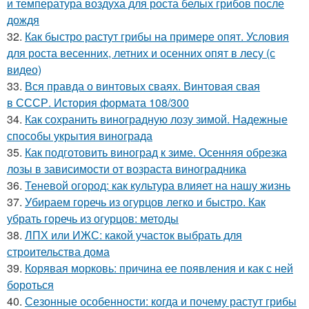
и температура воздуха для роста белых грибов после
дождя
32.
Как быстро растут грибы на примере опят. Условия
для роста весенних, летних и осенних опят в лесу (с
видео)
33.
Вся правда о винтовых сваях. Винтовая свая
в СССР. История формата 108/300
34.
Как сохранить виноградную лозу зимой. Надежные
способы укрытия винограда
35.
Как подготовить виноград к зиме. Осенняя обрезка
лозы в зависимости от возраста виноградника
36.
Теневой огород: как культура влияет на нашу жизнь
37.
Убираем горечь из огурцов легко и быстро. Как
убрать горечь из огурцов: методы
38.
ЛПХ или ИЖС: какой участок выбрать для
строительства дома
39.
Корявая морковь: причина ее появления и как с ней
бороться
40.
Сезонные особенности: когда и почему растут грибы