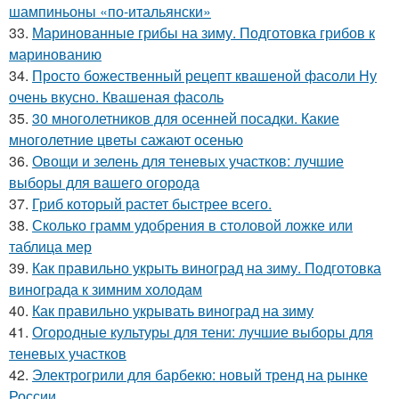
шампиньоны «по-итальянски»
33.
Маринованные грибы на зиму. Подготовка грибов к
маринованию
34.
Просто божественный рецепт квашеной фасоли Ну
очень вкусно. Квашеная фасоль
35.
30 многолетников для осенней посадки. Какие
многолетние цветы сажают осенью
36.
Овощи и зелень для теневых участков: лучшие
выборы для вашего огорода
37.
Гриб который растет быстрее всего.
38.
Сколько грамм удобрения в столовой ложке или
таблица мер
39.
Как правильно укрыть виноград на зиму. Подготовка
винограда к зимним холодам
40.
Как правильно укрывать виноград на зиму
41.
Огородные культуры для тени: лучшие выборы для
теневых участков
42.
Электрогрили для барбекю: новый тренд на рынке
России