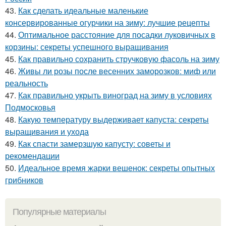
43.
Как сделать идеальные маленькие
консервированные огурчики на зиму: лучшие рецепты
44.
Оптимальное расстояние для посадки луковичных в
корзины: секреты успешного выращивания
45.
Как правильно сохранить стручковую фасоль на зиму
46.
Живы ли розы после весенних заморозков: миф или
реальность
47.
Как правильно укрыть виноград на зиму в условиях
Подмосковья
48.
Какую температуру выдерживает капуста: секреты
выращивания и ухода
49.
Как спасти замерзшую капусту: советы и
рекомендации
50.
Идеальное время жарки вешенок: секреты опытных
грибников
Популярные материалы