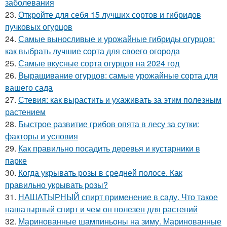
заболевания
23.
Откройте для себя 15 лучших сортов и гибридов
пучковых огурцов
24.
Самые выносливые и урожайные гибриды огурцов:
как выбрать лучшие сорта для своего огорода
25.
Самые вкусные сорта огурцов на 2024 год
26.
Выращивание огурцов: самые урожайные сорта для
вашего сада
27.
Стевия: как вырастить и ухаживать за этим полезным
растением
28.
Быстрое развитие грибов опята в лесу за сутки:
факторы и условия
29.
Как правильно посадить деревья и кустарники в
парке
30.
Когда укрывать розы в средней полосе. Как
правильно укрывать розы?
31.
НАШАТЫРНЫЙ спирт применение в саду. Что такое
нашатырный спирт и чем он полезен для растений
32.
Маринованные шампиньоны на зиму. Маринованные