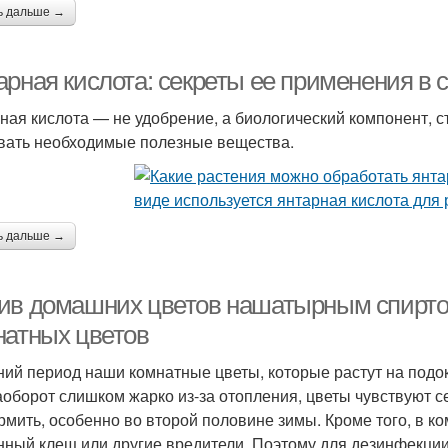
ь дальше →
рная кислота: секреты ее применения в с
ная кислота — не удобрение, а биологический компонент, 
вать необходимые полезные вещества.
ь дальше →
ив домашних цветов нашатырным спирто
натных цветов
ний период наши комнатные цветы, которые растут на подок
аоборот слишком жарко из-за отопления, цветы чувствуют с
рмить, особенно во второй половине зимы. Кроме того, в к
нный клещ или другие вредители. Поэтому для дезинфекции 