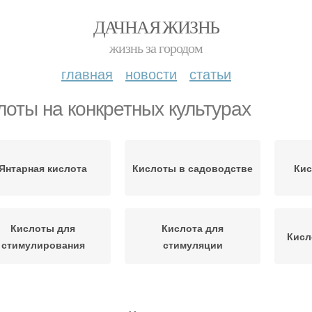
ДАЧНАЯ ЖИЗНЬ
жизнь за городом
главная
новости
статьи
лоты на конкретных культурах
Янтарная кислота
Кислоты в садоводстве
Кис
Кислоты для
Кислота для
Кисл
стимулирования
стимуляции
слота для комнатных
Кислота для орхидей
Кис