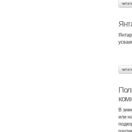
читат
Янта
Янтар
усваи
читат
Пол
ком
В зим
или н
подко
паути