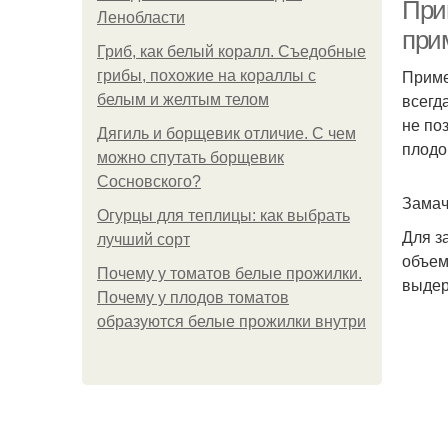
При
Ленобласти
при
Гриб, как белый коралл. Съедобные
Приме
грибы, похожие на кораллы с
К
всегд
белым и желтым телом
не по
Дягиль и борщевик отличие. С чем
плодо
можно спутать борщевик
Сосновского?
Замач
Огурцы для теплицы: как выбрать
Для з
лучший сорт
объем
Почему у томатов белые прожилки.
выдер
Почему у плодов томатов
образуются белые прожилки внутри