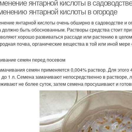
растений
менение янтарной кислоты в садоводстве 
менению янтарной кислоты в огороде
нение янтарной кислоты очень обширно в садоводстве и о
ислота для полива
а должно быть обоснованным. Растворы средства стоит прим
зволяют хорошо развиваться рассаде или растению в цел
родная почва, органические вещества в той или иной мер
ивание семян перед посевом
амачивания семян применяется 0,004% раствор. Для этого 
 до 1 л. Семена замачивают непосредственно в растворе, л
живают не более суток, затем семена просушивают и готов