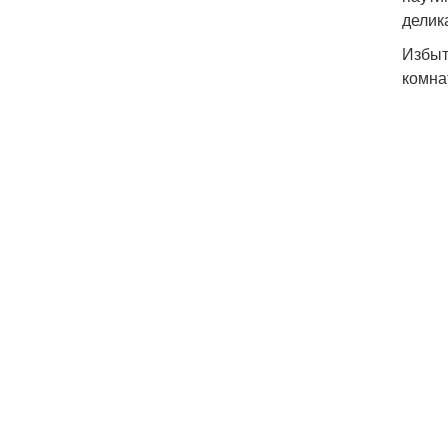
делик
Избыт
комна