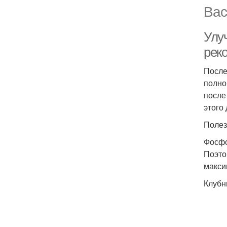
Вас
Улу
рек
После
полно
после
этого
Полез
Фосфо
Поэто
макси
Клубн