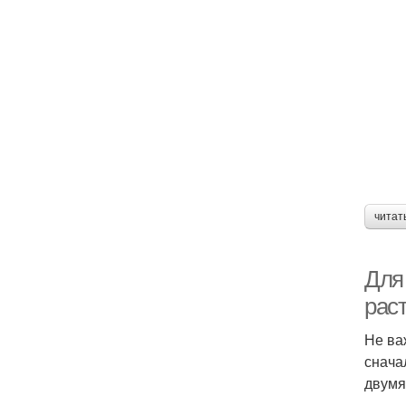
читат
Для 
раст
Не ва
снача
двумя