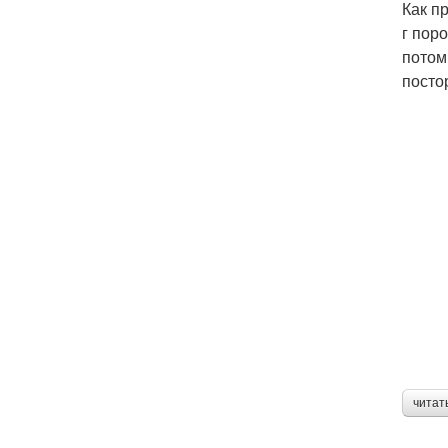
Как п
г пор
потом
посто
читат