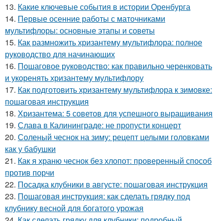
13.
Какие ключевые события в истории Оренбурга
14.
Первые осенние работы с маточниками
мультифлоры: основные этапы и советы
15.
Как размножить хризантему мультифлора: полное
руководство для начинающих
16.
Пошаговое руководство: как правильно черенковать
и укоренять хризантему мультифлору
17.
Как подготовить хризантему мультифлора к зимовке:
пошаговая инструкция
18.
Хризантема: 5 советов для успешного выращивания
19.
Слава в Калининграде: не пропусти концерт
20.
Соленый чеснок на зиму: рецепт целыми головками
как у бабушки
21.
Как я храню чеснок без хлопот: проверенный способ
против порчи
22.
Посадка клубники в августе: пошаговая инструкция
23.
Пошаговая инструкция: как сделать грядку под
клубнику весной для богатого урожая
24.
Как сделать грядку для клубники: подробный