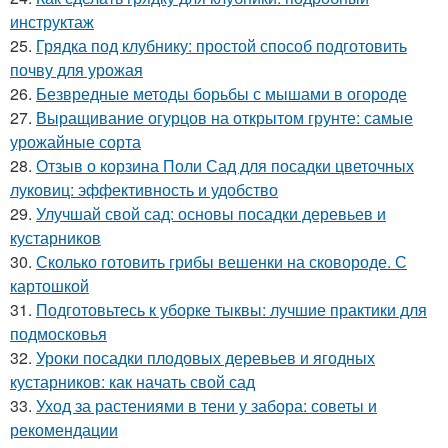
инструктаж
25.
Грядка под клубнику: простой способ подготовить
почву для урожая
26.
Безвредные методы борьбы с мышами в огороде
27.
Выращивание огурцов на открытом грунте: самые
урожайные сорта
28.
Отзыв о корзина Поли Сад для посадки цветочных
луковиц: эффективность и удобство
29.
Улучшай свой сад: основы посадки деревьев и
кустарников
30.
Сколько готовить грибы вешенки на сковороде. С
картошкой
31.
Подготовьтесь к уборке тыквы: лучшие практики для
подмосковья
32.
Уроки посадки плодовых деревьев и ягодных
кустарников: как начать свой сад
33.
Уход за растениями в тени у забора: советы и
рекомендации