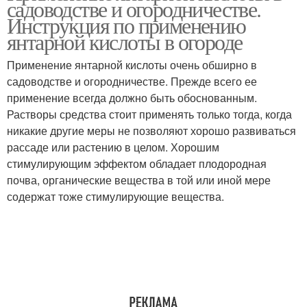
садоводстве и огородничестве.
стимуляции
культурах
Инструкция по применению
янтарной кислоты в огороде
Применение янтарной кислоты очень обширно в
Кислота для растений
Кислоты для растений
садоводстве и огородничестве. Прежде всего ее
применение всегда должно быть обоснованным.
Растворы средства стоит применять только тогда, когда
никакие другие меры не позволяют хорошо развиваться
Кислота для комнатных
Кислота для орхидей
рассаде или растению в целом. Хорошим
растений
стимулирующим эффектом обладает плодородная
почва, органические вещества в той или иной мере
содержат тоже стимулирующие вещества.
Раствор с янтарной
Кислота в огороде
кислотой