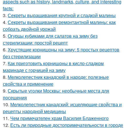
aspects such as history, landmarks, culture, and interesting
facts:
3.
Секреты выращивания крупной и сладкой малины
4.
Секреты выращивания ремонтантной малины: как
собрать двойной урожай
5.
Огурцы кубиками для салатов на зиму без
стерилизации: простой рецепт
6.
Хрустящие корнишоны на зиму: 5 простых рецептов
без стерилизации
7.
Как приготовить корнишоны в кисло-сладком
маринаде с горчицей на зиму
8.
Мелколепестник канадский в народе: полезные
свойства и применение
9.
Скрытые уголки Москвы: необычные места для
посещения
10.
Мелколепестник канадский: исцеляющие свойства и
рецепты народной медицины
11.
Чем примечателен храм Василия Блаженного
12.
Есть ли природные достопримечательности в городе