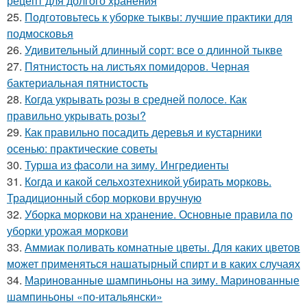
рецепт для долгого хранения
25.
Подготовьтесь к уборке тыквы: лучшие практики для
подмосковья
26.
Удивительный длинный сорт: все о длинной тыкве
27.
Пятнистость на листьях помидоров. Черная
бактериальная пятнистость
28.
Когда укрывать розы в средней полосе. Как
правильно укрывать розы?
29.
Как правильно посадить деревья и кустарники
осенью: практические советы
30.
Турша из фасоли на зиму. Ингредиенты
31.
Когда и какой сельхозтехникой убирать морковь.
Традиционный сбор моркови вручную
32.
Уборка моркови на хранение. Основные правила по
уборки урожая моркови
33.
Аммиак поливать комнатные цветы. Для каких цветов
может применяться нашатырный спирт и в каких случаях
34.
Маринованные шампиньоны на зиму. Маринованные
шампиньоны «по-итальянски»