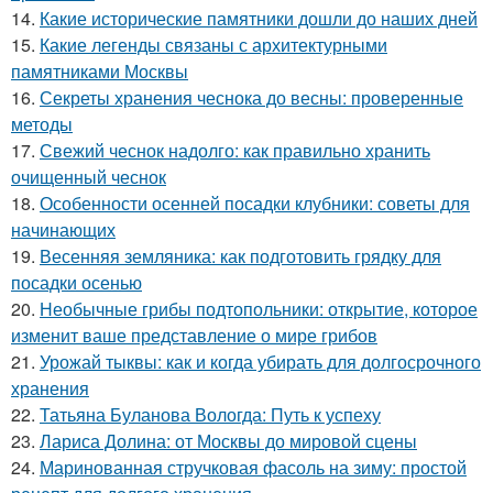
14.
Какие исторические памятники дошли до наших дней
15.
Какие легенды связаны с архитектурными
памятниками Москвы
16.
Секреты хранения чеснока до весны: проверенные
методы
17.
Свежий чеснок надолго: как правильно хранить
очищенный чеснок
18.
Особенности осенней посадки клубники: советы для
начинающих
19.
Весенняя земляника: как подготовить грядку для
посадки осенью
20.
Необычные грибы подтопольники: открытие, которое
изменит ваше представление о мире грибов
21.
Урожай тыквы: как и когда убирать для долгосрочного
хранения
22.
Татьяна Буланова Вологда: Путь к успеху
23.
Лариса Долина: от Москвы до мировой сцены
24.
Маринованная стручковая фасоль на зиму: простой