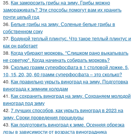
35.
Как заморозить грибы на зиму. Грибы можно
замораживать? Эти способы помогут вам их хранить
почти целый год
36.
Белые грибы на зиму. Соленые белые грибы в
собственном соку
37.
Водяной теплый плинтус. Что такое теплый плинтус и
как он работает
38.
Когда убирают морковь. "Слишком рано выкапывать
не советую". Когда начинать собирать морковь?
39.
Сколько грамм суперфосфата в 1 столовой ложке. 5,
10, 15, 20, 30, 60 грамм суперфосфата – это сколько?
40.
Как правильно укрыть виноград на зиму. Подготовка
винограда к зимним холодам
41.
Как сохранить виноград на зиму. Сохраняем молодой
виноград под зиму
42.
7 лучших способов, как укрыть виноград в 2023 на
зиму. Сроки проведения процедуры
43.
Как подготовить виноград к зиме. Осенняя обрезка
лозы в зависимости от возраста виноградника