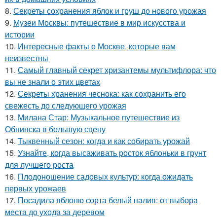
8.
Секреты сохранения яблок и груш до нового урожая
9.
Музеи Москвы: путешествие в мир искусства и
истории
10.
Интересные факты о Москве, которые вам
неизвестны
11.
Самый главный секрет хризантемы мультифлора: что
вы не знали о этих цветах
12.
Секреты хранения чеснока: как сохранить его
свежесть до следующего урожая
13.
Милана Стар: Музыкальное путешествие из
Обнинска в большую сцену
14.
Тыквенный сезон: когда и как собирать урожай
15.
Узнайте, когда высаживать росток яблоньки в грунт
для лучшего роста
16.
Плодоношение садовых культур: когда ожидать
первых урожаев
17.
Посадила яблоню сорта белый налив: от выбора
места до ухода за деревом