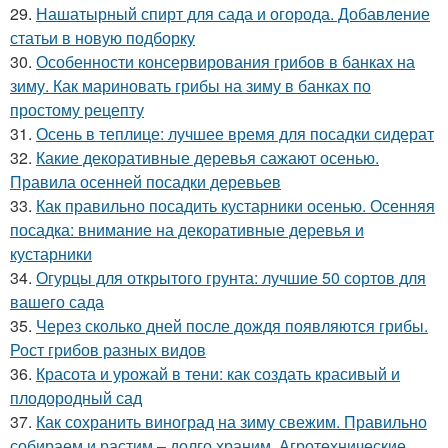
29.
Нашатырный спирт для сада и огорода. Добавление
статьи в новую подборку
30.
Особенности консервирования грибов в банках на
зиму. Как мариновать грибы на зиму в банках по
простому рецепту
31.
Осень в теплице: лучшее время для посадки сидерат
32.
Какие декоративные деревья сажают осенью.
Правила осенней посадки деревьев
33.
Как правильно посадить кустарники осенью. Осенняя
посадка: внимание на декоративные деревья и
кустарники
34.
Огурцы для открытого грунта: лучшие 50 сортов для
вашего сада
35.
Через сколько дней после дождя появляются грибы.
Рост грибов разных видов
36.
Красота и урожай в тени: как создать красивый и
плодородный сад
37.
Как сохранить виноград на зиму свежим. Правильно
собираем и растим – долго храним. Агротехнические