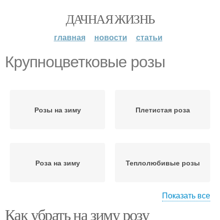
ДАЧНАЯ ЖИЗНЬ
главная
новости
статьи
Крупноцветковые розы
Розы на зиму
Плетистая роза
Роза на зиму
Теплолюбивые розы
Показать все
Как убрать на зиму розу
Розы к зиме
Роза с опоры