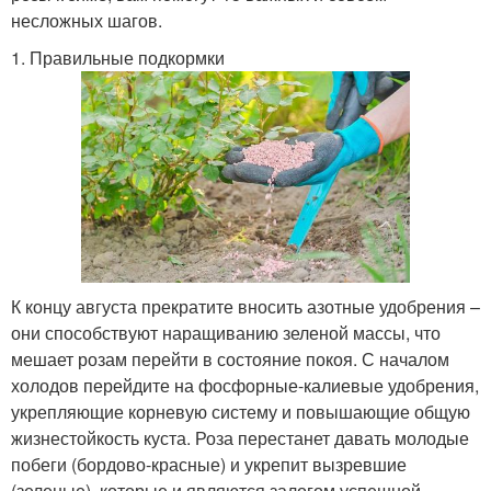
несложных шагов.
1. Правильные подкормки
К концу августа прекратите вносить азотные удобрения –
они способствуют наращиванию зеленой массы, что
мешает розам перейти в состояние покоя. С началом
холодов перейдите на фосфорные-калиевые удобрения,
укрепляющие корневую систему и повышающие общую
жизнестойкость куста. Роза перестанет давать молодые
побеги (бордово-красные) и укрепит вызревшие
(зеленые), которые и являются залогом успешной