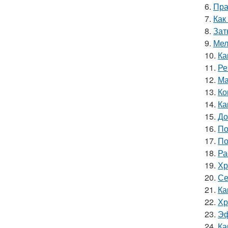
6.
Пра
7.
Как
8.
Зат
9.
Мел
10.
Ка
11.
Ре
12.
Ма
13.
Ко
14.
Ка
15.
До
16.
По
17.
По
18.
Ра
19.
Хр
20.
Се
21.
Ка
22.
Хр
23.
Эф
24.
Ка