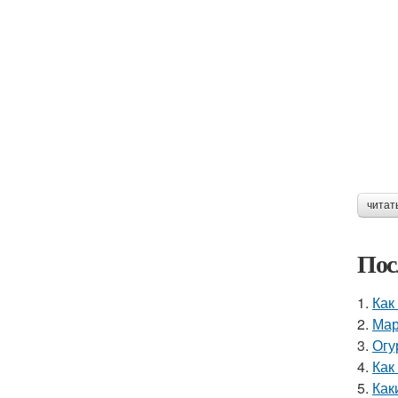
читат
Пос
1.
Как
2.
Мар
3.
Огу
4.
Как
5.
Как