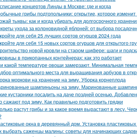
списание концертов Линды в Москве: где и когда
обычные грибы подтопольники: открытие, которое изменит
ожай тыквы: как и когда убирать для долгосрочного хранен
креты ухода за колоновидной яблоней: от выбора посадочн
кройте для себя 25 лучших сортов огурцов 2024 года
кройте для себя 15 новых сортов огурцов для открытого гр
роительство новой кровли на старом шифере: шаги и подск
ковицы в прикопанных контейнерах: как это работает
и какой температуре овощи замерзают. Минимальная тем
дбор оптимального места для выращивания арбузов в откр
орка моркови на хранение на зиму. Уборка корнеплода
ринованные шампиньоны на зиму. Маринованные шампинь
кие кустарники посадить на даче поздней осенью. Добавлен
о сажают под зиму. Как правильно подготовить грядки
олько растут грибы и за какое время вырастают в лесу. Че
?
астиковые окна в деревянный дом. Установка пластиковых 
к выбрать саженцы малины: советы для начинающих садов