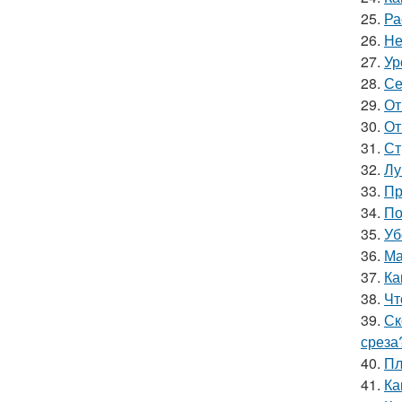
25.
Ра
26.
Не
27.
Ур
28.
Се
29.
От
30.
От
31.
Ст
32.
Лу
33.
Пр
34.
По
35.
Уб
36.
Ма
37.
Ка
38.
Чт
39.
Ск
среза
40.
Пл
41.
Ка