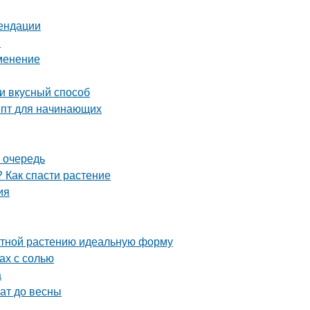
мендации
ы
именение
 и вкусный способ
епт для начинающих
 очередь
 Как спасти растение
ия
атной растению идеальную форму
ах с солью
а
ат до весны