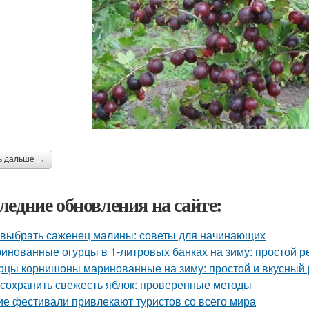
ь дальше →
ледние обновления на сайте:
 выбрать саженец малины: советы для начинающих
инованные огурцы в 1-литровых банках на зиму: простой р
рцы корнишоны маринованные на зиму: простой и вкусный 
 сохранить свежесть яблок: проверенные методы
ие фестивали привлекают туристов со всего мира