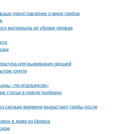
 ваше представление о мире грибов
ия
ого материала до уборки урожая
унта
азки
пература для выживания овощей
ытом грунте
оны «по-итальянски»
ие статьи в новую подборку
рез сколько времени вырастают грибы после
окон в доме из бревна
одов