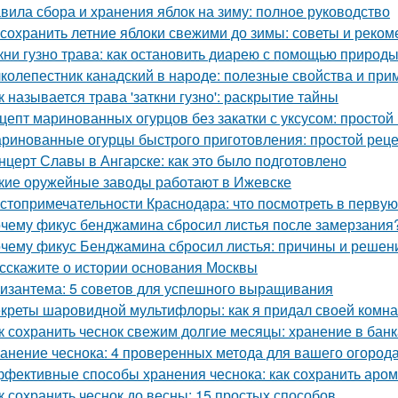
вила сбора и хранения яблок на зиму: полное руководство
 сохранить летние яблоки свежими до зимы: советы и реко
кни гузно трава: как остановить диарею с помощью природ
колепестник канадский в народе: полезные свойства и пр
к называется трава 'заткни гузно': раскрытие тайны
цепт маринованных огурцов без закатки с уксусом: простой
ринованные огурцы быстрого приготовления: простой рец
нцерт Славы в Ангарске: как это было подготовлено
кие оружейные заводы работают в Ижевске
стопримечательности Краснодара: что посмотреть в первую
чему фикус бенджамина сбросил листья после замерзания?
чему фикус Бенджамина сбросил листья: причины и решен
сскажите о истории основания Москвы
изантема: 5 советов для успешного выращивания
креты шаровидной мультифлоры: как я придал своей комн
к сохранить чеснок свежим долгие месяцы: хранение в банк
анение чеснока: 4 проверенных метода для вашего огород
фективные способы хранения чеснока: как сохранить аром
к сохранить чеснок до весны: 15 простых способов